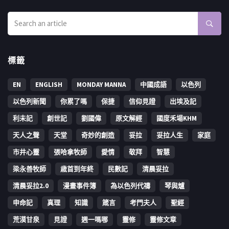
標籤
EN
ENGLISH
MONDAY MANNA
中國成語
以色列
以色列新聞
你累了嗎
保捷
信仰見證
出埃及記
利未記
創世記
劉國偉
原文解經
國度禾場KHM
天人之聲
天堂
奇妙的創造
妥拉
妥拉人生
家庭
市井心靈
張哈拿牧師
愛情
敬拜
智慧
梁永善牧師
歳首到年終
民數記
清晨妥拉
清晨妥拉2.0
漫畫事件簿
為以色列代禱
琴與爐
申命記
真理
知識
箴言
考門夫人
聖經
荒漠甘泉
見證
週一嗎哪
靈修
靈修文章