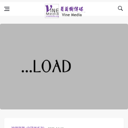
Skip to content
Vine Media
葡萄樹傳媒