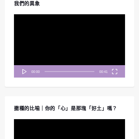
我們的異象
視
訊
播
放
器
00:00
00:41
撒種的比喻｜你的「心」是那塊「好土」嗎？
視
訊
播