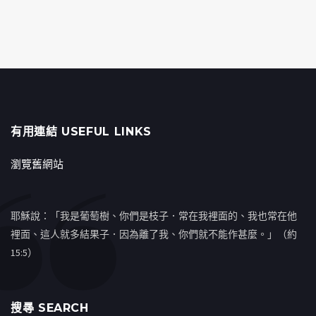
有用連結 USEFUL LINKS
瀏覽舊網站
耶穌說：「我是葡萄樹、你們是枝子．常在我裡面的、我也常在他
裡面、這人就多結果子．因為離了我、你們就不能作甚麼。」（約
15:5）
搜㝷 SEARCH