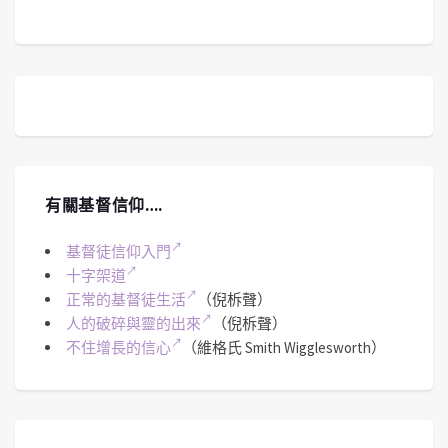
有關基督信仰….
基督徒信仰入門
十字架道
正常的基督徒生活
（倪柝聲）
人的破碎與靈的出來
（倪柝聲）
不住增長的信心
（維格氏 Smith Wigglesworth）