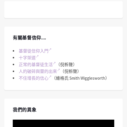
有關基督信仰….
基督徒信仰入門
十字架道
正常的基督徒生活
（倪柝聲）
人的破碎與靈的出來
（倪柝聲）
不住增長的信心
（維格氏 Smith Wigglesworth）
我們的異象
視