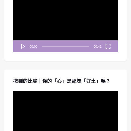
訊
播
放
器
00:00
00:41
撒種的比喻｜你的「心」是那塊「好土」嗎？
視
訊
播
放
器