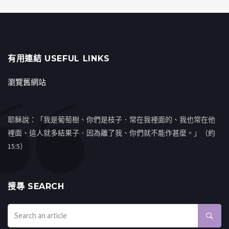
有用連結 USEFUL LINKS
瀏覽舊網站
耶穌說：「我是葡萄樹、你們是枝子．常在我裡面的、我也常在他
裡面、這人就多結果子．因為離了我、你們就不能作甚麼。」（約
15:5）
搜㝷 SEARCH