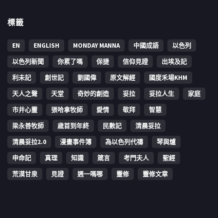
標籤
EN
ENGLISH
MONDAY MANNA
中國成語
以色列
以色列新聞
你累了嗎
保捷
信仰見證
出埃及記
利未記
創世記
劉國偉
原文解經
國度禾場KHM
天人之聲
天堂
奇妙的創造
妥拉
妥拉人生
家庭
市井心靈
張哈拿牧師
愛情
敬拜
智慧
梁永善牧師
歳首到年終
民數記
清晨妥拉
清晨妥拉2.0
漫畫事件簿
為以色列代禱
琴與爐
申命記
真理
知識
箴言
考門夫人
聖經
荒漠甘泉
見證
週一嗎哪
靈修
靈修文章