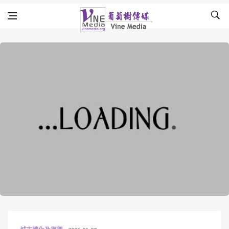
Skip to content
Vine Media
葡萄樹傳媒