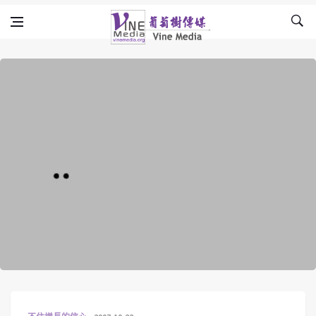
Skip to content
Vine Media
葡萄樹傳媒