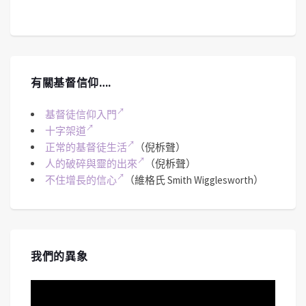
有關基督信仰….
基督徒信仰入門
十字架道
正常的基督徒生活
（倪柝聲）
人的破碎與靈的出來
（倪柝聲）
不住增長的信心
（維格氏 Smith Wigglesworth）
我們的異象
視
訊