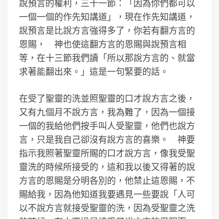
說預言的權利，三十一節：「因為你們都可以
一個一個的作先知講道」，現在作先知講道，
說預言是比說方言強得多了，你若有翻方言的
恩賜， 神也使這翻方言的恩賜與說預言相
等，在十三節我們讀「所以那說方言的、就當
求著能翻出來。」這是一句緊要的話。
在受了聖靈的洗並照聖靈的口才說方言之後，
又有九個月不說方言，我為難了，因為一個接
一個的我給他們按手叫人受聖靈，他們也說方
言，只是我自己卻沒有說方言的喜樂。 神要
指示我照著聖靈所賜的口才說方言，像我受聖
靈洗的時候所接受的，這和我以後又得著的說
方言的恩賜是分明各別的，他禁止這恩賜，不
賜給我，因為他知道我要遇見一些要說「人可
以不說方言就接受聖靈的洗，因為受聖靈之洗