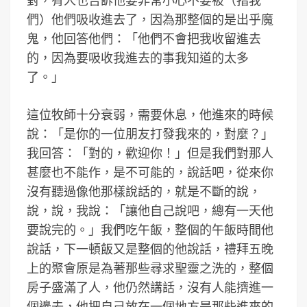
對，有人也告訴他要非常小心不要被（指我
們）他們吸收進去了，因為那整個的是出乎魔
鬼，他回答他們：「他們不會把我收留進去
的，因為要吸收我進去的事我知道的太多
了。」
這位牧師十分衰弱，需要休息，他進來的時候
說：「是你的一位朋友打發我來的，對麼？」
我回答：「對的，歡迎你！」但是我們對那人
甚麼也不能作，是不可能的，說話吧，從來你
沒有聽過像他那樣說話的，就是不斷的說，
說，說，我說：「讓他自己說吧，總有一天他
要說完的。」我們吃午飯，整個的午飯時間他
說話，下一頓飯又是整個的他說話，禮拜五晚
上的聚會原是為著那些尋求聖靈之洗的，整個
房子盛滿了人，他仍然講話，沒有人能擠進一
個邊去，他把自己放在一個地方是那些進來的