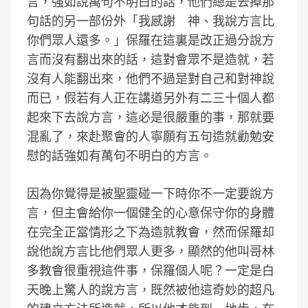
言，強如說萬句不明白的話，他們總是去掉那
句話的另一部份外「我感謝 神、我說方言比
你們眾人還多。」保羅在這裏是改正過分說方
言而沒有翻出來的話，這對會眾不是造就，若
沒有人能翻出來，他們不過是對自己和對神說
而已，假若有人正在講道另外有二三十個人都
起來下去說方言，這必是很嚴重的事，那就要
混亂了，來赴聚會的人寧願有五句造就勸勉安
慰的話強如有萬句不明白的方言。
因為你覺得是被聖靈碰一下時你不一定要說方
言，但主會給你一個健全的心意保守你的身體
在完全正當情形之下為造就教會，然而保羅却
說他說方言比他們眾人更多，顯然的他叫哥林
多教會很重視這件事，保羅個人呢？一定是白
天晚上驚人的說方言，既然被他這奇妙的超凡