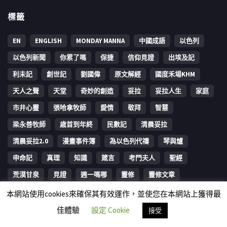
標籤
EN
ENGLISH
MONDAY MANNA
中國成語
以色列
以色列新聞
你累了嗎
保捷
信仰見證
出埃及記
利未記
創世記
劉國偉
原文解經
國度禾場KHM
天人之聲
天堂
奇妙的創造
妥拉
妥拉人生
家庭
市井心靈
張哈拿牧師
愛情
敬拜
智慧
梁永善牧師
歳首到年終
民數記
清晨妥拉
清晨妥拉2.0
漫畫事件簿
為以色列代禱
琴與爐
申命記
真理
知識
箴言
考門夫人
聖經
荒漠甘泉
見證
週一嗎哪
靈修
靈修文章
本網站使用cookies來確保其有效運作，並使您在本網站上獲得最
佳體驗
設定 Cookie
接受