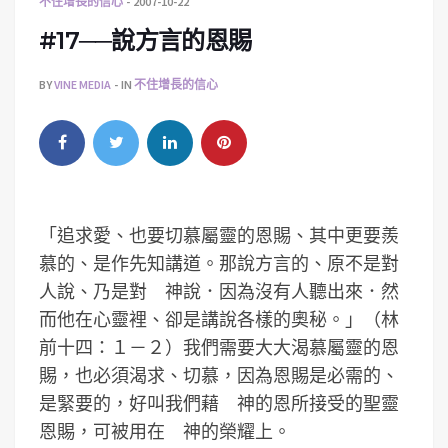
不住增長的信心
2007-10-22
#17──說方言的恩賜
BY
VINE MEDIA
IN
不住增長的信心
「追求愛、也要切慕屬靈的恩賜、其中更要羨
慕的、是作先知講道。那說方言的、原不是對
人說、乃是對 神說．因為沒有人聽出來．然
而他在心靈裡、卻是講說各樣的奧秘。」（林
前十四：１－２）我們需要大大渴慕屬靈的恩
賜，也必須渴求、切慕，因為恩賜是必需的、
是緊要的，好叫我們藉 神的恩所接受的聖靈
恩賜，可被用在 神的榮耀上。