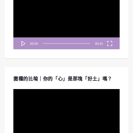
播
放
器
00:00
00:41
撒種的比喻｜你的「心」是那塊「好土」嗎？
視
訊
播
放
器