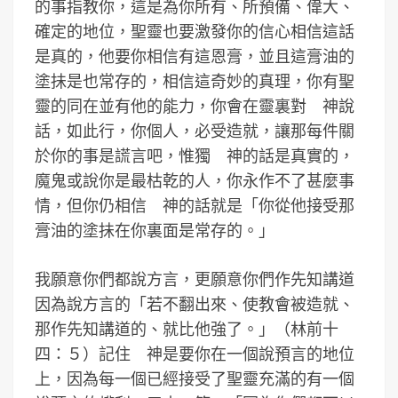
的事指教你，這是為你所有、所預備、偉大、
確定的地位，聖靈也要激發你的信心相信這話
是真的，他要你相信有這恩膏，並且這膏油的
塗抺是也常存的，相信這奇妙的真理，你有聖
靈的同在並有他的能力，你會在靈裏對 神說
話，如此行，你個人，必受造就，讓那每件關
於你的事是謊言吧，惟獨 神的話是真實的，
魔鬼或說你是最枯乾的人，你永作不了甚麼事
情，但你仍相信 神的話就是「你從他接受那
膏油的塗抺在你裏面是常存的。」
我願意你們都說方言，更願意你們作先知講道
因為說方言的「若不翻出來、使教會被造就、
那作先知講道的、就比他強了。」（林前十
四：５）記住 神是要你在一個說預言的地位
上，因為每一個已經接受了聖靈充滿的有一個