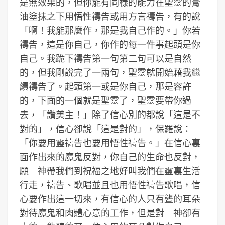
是無效果的，但你能有同樣的能力在聖靈的膏
油塗抺之下用悟性禱告或用方言禱告，有的說
「啊！我能那麼作，那是我自己作的。」你若
禱告，這是你自己，你作的每一件事起頭是你
自己。我跪下禱告第一句第二句可以是自然
的，但我剛說完了一兩句，聖靈就開始藉我繼
續禱告了。起頭第一或是你自己，那是容許
的，下面的一個就是聖靈了，聖靈要帶你過
去，「讚美主！」除了信心別的都說「這是不
對的」，信心卻說「這是對的」，保羅說：
「你要用靈禱告也要用悟性禱告。」在信心裏
面作出來的魔鬼反對，你自己的生命也反對，
願 神帶我們到祝福之地好叫我們在靈裏生活
行走，禱告、歌唱並且也用悟性禱告歌唱，信
心要作出這一切來，有信心的人只有聾的耳朵
對待魔鬼和肉體心意的工作，但是對 神卻有