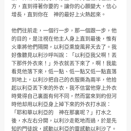
方，直到得著你要的。讓你的心願變大，信心
增長，直到你在 神的最好上火熱起來。
他們往前走，一個行一步，那一個跟一步，他
的目的，是注視在他主人身上直到最後，惟有
火車將他們隔開，以利亞乘旋風昇天去了。我
好像聽見以利沙呼叫說：「以利亞我父啊！丟
下那件外衣來！」外衣就丟下來了，啊！我能
看見他落下來，低一點、低一點又低一點直落
到地上，以利沙把自己的衣服撕為兩半，他拾
起以利亞丟下來的外衣，我不信當他穿上外衣
時覺得自己裏面有何不同，然而當來到約但河
時他却用以利亞身上掉下來的外衣打水說：
「耶和華以利亞的 神在那裏呢？」打水之
後，水左右分開，以利沙走乾地而過，於是先
知的門徒說，感動以利亞的靈感動以利沙了。