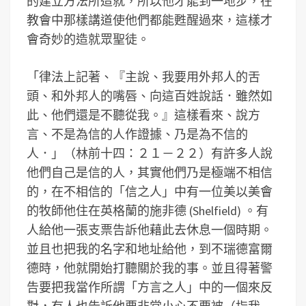
的建立方法所造就，所以他才能到一地步，在
教會中那樣講道使他們都能甦醒過來，這樣才
會奇妙的造就眾聖徒。
「律法上記著、『主說、我要用外邦人的舌
頭、和外邦人的嘴唇、向這百姓說話．雖然如
此、他們還是不聽從我。』這樣看來、說方
言、不是為信的人作證據、乃是為不信的
人．」（林前十四：２１－２２）有許多人說
他們自己是信的人，其實他們乃是極端不相信
的，在不相信的「信之人」中有一位美以美會
的牧師他住在英格蘭的施非德 (Shelfield) 。有
人給他一張支票告訴他藉此去休息一個時期。
並且也把我的名字和地址給他，到不瑞德富爾
德時，他就開始打聽關於我的事。並且得著警
告要把我當作所謂「方言之人」中的一個來反