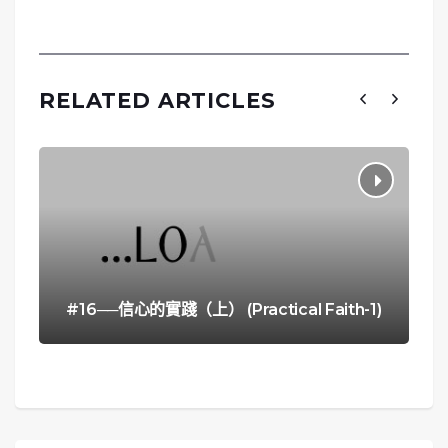
RELATED ARTICLES
#16──信心的實踐（上） (Practical Faith-1)