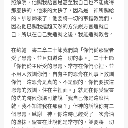
照解明，他賜我語言是甚至我自己也不能說得
那麼快的，他來的太快了，因為是 神所賜給
的。訓慰師來了，他要將一切的事指教我們，
因為他已賜我這超天然的方法說方言造就自
己，所以在自己受造就之後，我能造就教會。
在約翰一書二章二十節我們讀「你們從那聖者
受了恩膏、並且知道這一切的事。」二十七節
「你們從主所受的恩膏、常存在你們心裡、並
不用人教訓你們．自有主的恩膏在凡事上教訓
你們．這恩膏是真的、不是假的．你們要按這
恩膏的教訓、住在主裡面。」就是在你受聖靈
的洗的時候你還可能說「我自己像是這麼枯
乾，我不知道我在那裏？」但神的話說你有二
個恩膏，感謝 神，你這時已經受了一次膏油
的塗抺，聖靈在此說他是常存的，並要將一切