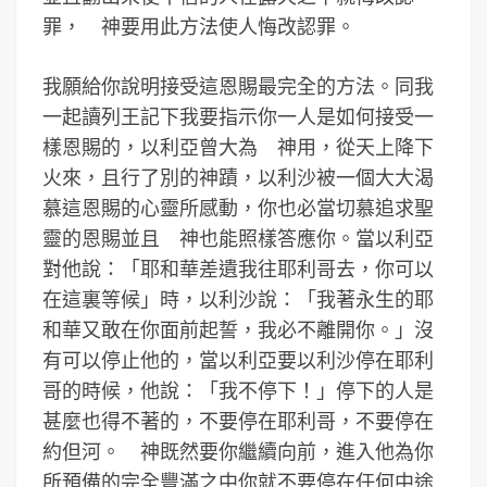
罪， 神要用此方法使人悔改認罪。
我願給你說明接受這恩賜最完全的方法。同我
一起讀列王記下我要指示你一人是如何接受一
樣恩賜的，以利亞曾大為 神用，從天上降下
火來，且行了別的神蹟，以利沙被一個大大渴
慕這恩賜的心靈所感動，你也必當切慕追求聖
靈的恩賜並且 神也能照樣答應你。當以利亞
對他說：「耶和華差遺我往耶利哥去，你可以
在這裏等候」時，以利沙說：「我著永生的耶
和華又敢在你面前起誓，我必不離開你。」沒
有可以停止他的，當以利亞要以利沙停在耶利
哥的時候，他說：「我不停下！」停下的人是
甚麼也得不著的，不要停在耶利哥，不要停在
約但河。 神既然要你繼續向前，進入他為你
所預備的完全豐滿之中你就不要停在任何中途