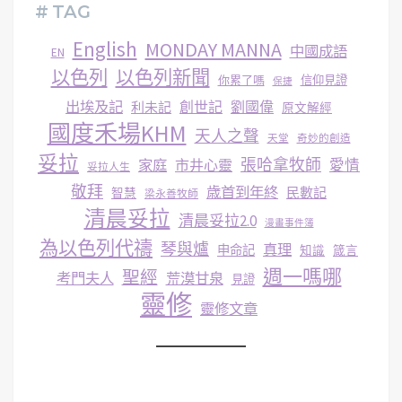
# TAG
English
MONDAY MANNA
中國成語
EN
以色列
以色列新聞
你累了嗎
信仰見證
保捷
出埃及記
創世記
劉國偉
利未記
原文解經
國度禾場KHM
天人之聲
天堂
奇妙的創造
妥拉
張哈拿牧師
家庭
市井心靈
愛情
妥拉人生
敬拜
歳首到年終
民數記
智慧
梁永善牧師
清晨妥拉
清晨妥拉2.0
漫畫事件簿
為以色列代禱
琴與爐
真理
申命記
知識
箴言
週一嗎哪
聖經
考門夫人
荒漠甘泉
見證
靈修
靈修文章