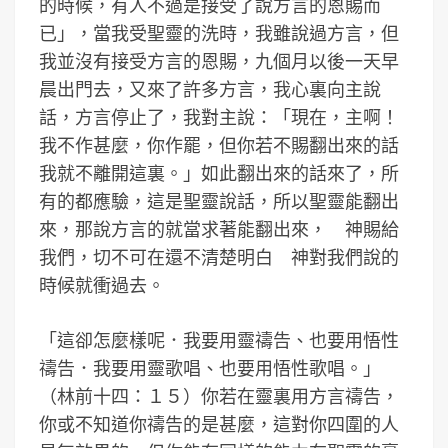
的時候，有人不過是接受了說方言的恩賜而
已」，當我受聖靈的洗時，我雖說過方言，但
我並沒有接受方言的恩賜，九個月以後一天早
晨出門去，又來了許多方言，我心裏向主說
話，方言停止了，我對主說：「現在，主啊！
我不作甚麼，你作罷，但你若不賜翻出來的話
我就不離開這裏。」如此翻出來的話來了，所
有的都應驗，這是聖靈說話，所以聖靈能翻出
來，那說方言的就當求著能翻出來， 神賜給
我們，切不可在還不清楚明白 神對我們說的
時候就衝過去。
「這卻怎麼樣呢．我要用靈禱告、也要用悟性
禱告．我要用靈歌唱、也要用悟性歌唱。」
（林前十四：１５）你若在靈裏用方言禱告，
你或不知道你禱告的是甚麼，這對你四圍的人