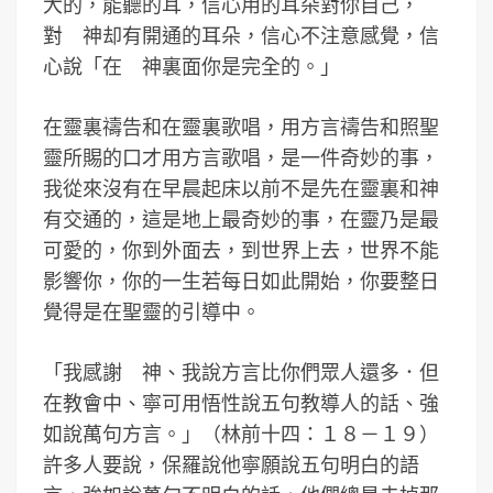
大的，能聽的耳，信心用的耳朵對你自己，
對 神却有開通的耳朵，信心不注意感覺，信
心說「在 神裏面你是完全的。」
在靈裏禱告和在靈裏歌唱，用方言禱告和照聖
靈所賜的口才用方言歌唱，是一件奇妙的事，
我從來沒有在早晨起床以前不是先在靈裏和神
有交通的，這是地上最奇妙的事，在靈乃是最
可愛的，你到外面去，到世界上去，世界不能
影響你，你的一生若每日如此開始，你要整日
覺得是在聖靈的引導中。
「我感謝 神、我說方言比你們眾人還多．但
在教會中、寧可用悟性說五句教導人的話、強
如說萬句方言。」（林前十四：１８－１９）
許多人要說，保羅說他寧願說五句明白的語