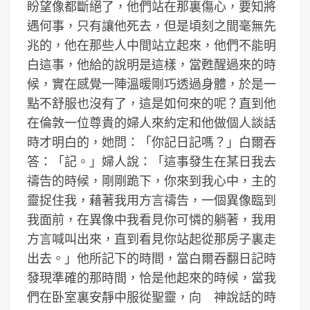
盼望像都斷絕了，他們站在那裏傷心，要知將
遇何事，只有讓他死去，但是頃刻之間毫無先
兆的，他在那些人中間站立起來，他們不能明
白這事，他給的說明是這樣，當甦醒過來的時
候，實在感覺一陣溫暖剛巧透過身體，於是一
點不舒服也沒有了，這是如何來的呢？直到他
在倫敦一位尊貴的婦人來約定和他做個人談話
時才明白的，她問：「你記日記嗎？」白爾吞
答：「記。」婦人說：「這事發生在某日我去
禱告的時候，剛剛跪下，你來到我心中，主的
靈捉住我，藉著我用方言禱告，一個異像臨到
我面前，在異像中我看見你可憐的躺著，我用
方言喊叫出來，直到看見你站起從那房子裏走
出去。」他所記下的時間，當白爾吞翻日記時
發現準確的那時間，恰是他起來的時候，當我
們在卧室裏安靜中服從聖靈，向 神說話的時