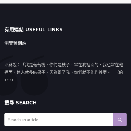
有用連結 USEFUL LINKS
瀏覽舊網站
耶穌說：「我是葡萄樹、你們是枝子．常在我裡面的、我也常在他
裡面、這人就多結果子．因為離了我、你們就不能作甚麼。」（約
15:5）
搜㝷 SEARCH