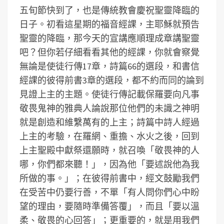
五旬節快到了，也是傳統教會慶祝聖靈降臨的
日子。初看這星期的福音經課，主耶穌就預告
聖靈的降臨，那今天的宣講應順理成章講聖靈
吧？但你若仔細看看其他的經課，你就會察覺
無論是使徒行傳17章，詩篇66的選段，和書信
經課的彼得前書3章的選段，都不約而同的論到
見證上主的主題。使徒行傳記載保羅要向凡事
敬畏鬼神的雅典人論說那位他們的未識之神明
就是創造和維繫萬有的上主；詩篇中詩人經過
上主的考驗，在羅網、重擔、水火之後，回到
上主聖殿中獻祭還願時，就召喚「敬畏神的人
哪，你們都來聽！」，因為他「要述說他為我
所做的事。」；在彼得前書中，經文鼓勵我們
在受苦中仍要行善，不單「有人問你們心中盼
望的理由，要隨時準備答覆」，而且「要以溫
柔、敬畏的心回答」；更重要的，就是用我們