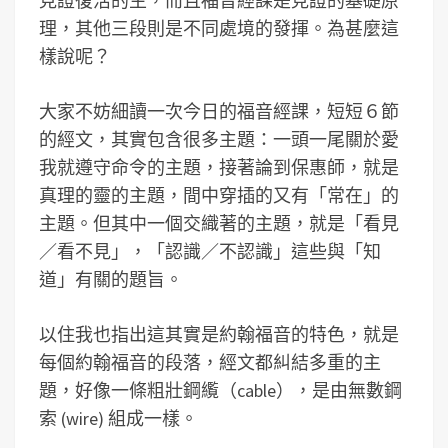
見證復活的主，而且福音經課是見證的基礎原
理，其他三段則是不同處境的發揮。為甚麼這
樣說呢？
大家不妨細讀一次今日的福音經課，短短６節
的經文，其實包含很多主題：一頭一尾關於愛
我就遵守命令的主題，接著論到保惠師，就是
真理的靈的主題，間中穿插的又有「常在」的
主題。但其中一個交織著的主題，就是「看見
／看不見」，「認識／不認識」這些與「知
道」有關的題旨。
以住我也指出這其實是約翰福音的特色，就是
每個約翰福音的段落，經文都糾結多重的主
題，好像一條粗壯鋼䌫（cable），是由無數鋼
索 (wire) 組成一樣。