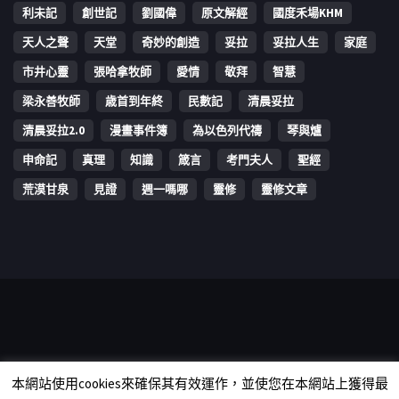
利未記
創世記
劉國偉
原文解經
國度禾場KHM
天人之聲
天堂
奇妙的創造
妥拉
妥拉人生
家庭
市井心靈
張哈拿牧師
愛情
敬拜
智慧
梁永善牧師
歳首到年終
民數記
清晨妥拉
清晨妥拉2.0
漫畫事件簿
為以色列代禱
琴與爐
申命記
真理
知識
箴言
考門夫人
聖經
荒漠甘泉
見證
週一嗎哪
靈修
靈修文章
Copyright © 2006-2026 The Vine Media Organization Limited. All
本網站使用cookies來確保其有效運作，並使您在本網站上獲得最
rights reserved.