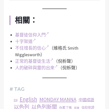
相關：
基督徒信仰入門
十字架道
不住增長的信心
（維格氏 Smith
Wigglesworth）
正常的基督徒生活
（倪柝聲）
人的破碎與靈的出來
（倪柝聲）
# TAG
English
MONDAY MANNA
中國成語
EN
以色列
以色列新聞
你累了嗎
信仰見證
保捷