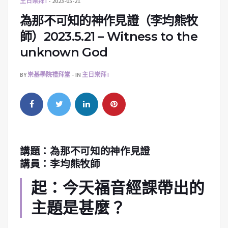
主日崇拜 I
2023-05-21
為那不可知的神作見證（李均熊牧
師）2023.5.21 – Witness to the
unknown God
BY
崇基學院禮拜堂
IN
主日崇拜 I
講題：為那不可知的神作見證
講員：
李均熊牧師
起：今天福音經課帶出的
主題是甚麼？