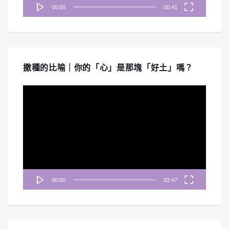
00:00
00:41
撒種的比喻｜你的「心」是那塊「好土」嗎？
視
訊
播
放
器
00:00
02:47