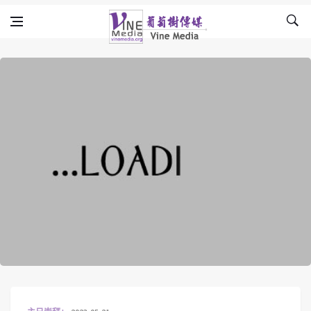
Skip to content
Vine Media
葡萄樹傳媒