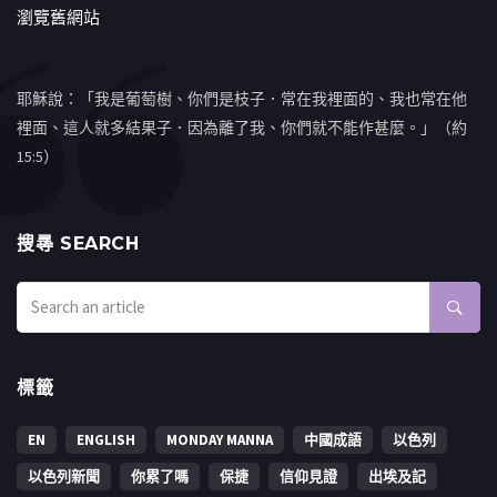
瀏覽舊網站
耶穌說：「我是葡萄樹、你們是枝子．常在我裡面的、我也常在他
裡面、這人就多結果子．因為離了我、你們就不能作甚麼。」（約
15:5）
搜㝷 SEARCH
標籤
EN
ENGLISH
MONDAY MANNA
中國成語
以色列
以色列新聞
你累了嗎
保捷
信仰見證
出埃及記