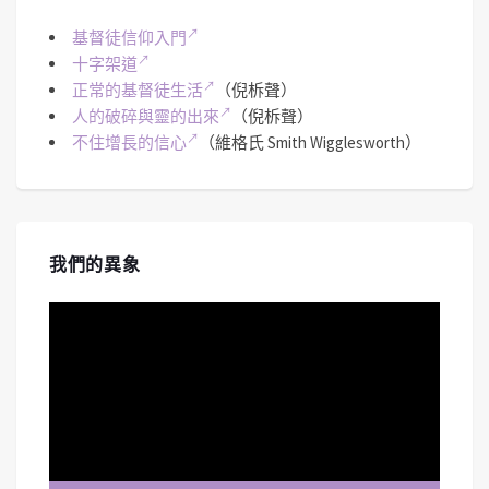
基督徒信仰入門
十字架道
正常的基督徒生活
（倪柝聲）
人的破碎與靈的出來
（倪柝聲）
不住增長的信心
（維格氏 Smith Wigglesworth）
我們的異象
視
訊
播
放
器