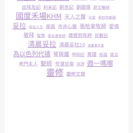
出埃及記
創世記
劉國偉
利未記
原文解經
國度禾場KHM
天人之聲
天堂
奇妙的創造
妥拉
張哈拿牧師
家庭
市井心靈
愛情
妥拉人生
敬拜
歳首到年終
民數記
智慧
梁永善牧師
清晨妥拉
清晨妥拉2.0
漫畫事件簿
為以色列代禱
琴與爐
真理
申命記
知識
箴言
週一嗎哪
聖經
考門夫人
荒漠甘泉
見證
靈修
靈修文章