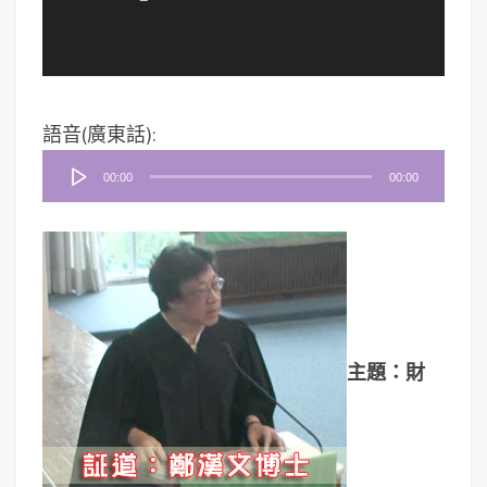
音
語音(廣東話):
訊
00:00
00:00
播
放
器
主題：財