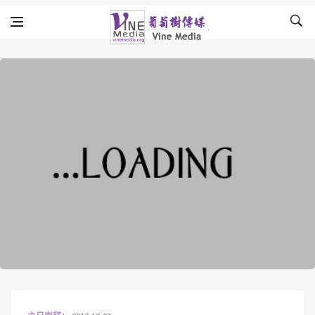
Skip to content
Vine Media
葡萄樹傳媒