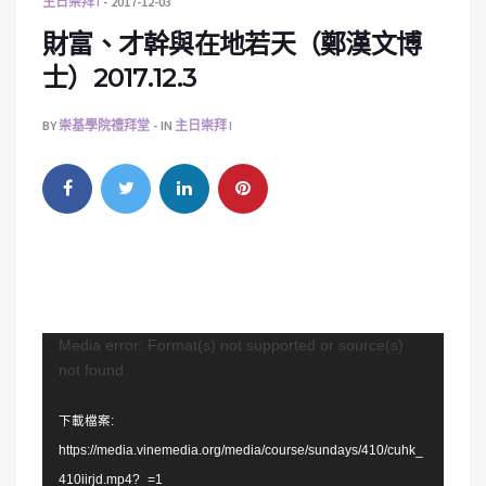
主日崇拜 I
2017-12-03
財富、才幹與在地若天（鄭漢文博
士）2017.12.3
BY
崇基學院禮拜堂
IN
主日崇拜 I
視
Media error: Format(s) not supported or source(s)
not found
訊
播
下載檔案:
放
https://media.vinemedia.org/media/course/sundays/410/cuhk_
器
410iirjd.mp4?_=1