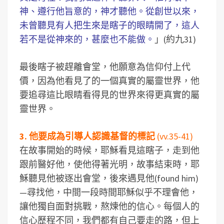
神、遵行他旨意的，神才聽他。從創世以來，
未曾聽見有人把生來是瞎子的眼睛開了，這人
若不是從神來的，甚麼也不能做。
」(約九31)
最後瞎子被趕離會堂，他願意為信仰付上代
價，因為他看見了的一個真實的屬靈世界，他
要追尋這比眼睛看得見的世界來得更真實的屬
靈世界。
3. 他要成為引導人認識基督的標記
(vv.35-41)
在故事開始的時候，耶穌看見這瞎子，走到他
跟前醫好他，使他得著光明，故事結束時，耶
穌聽見他被逐出會堂，後來遇見他(found him)
—尋找他，中間一段時間耶穌似乎不理會他，
讓他獨自面對挑戰，熬煉他的信心。每個人的
信心歷程不同，我們都有自己要走的路，但上