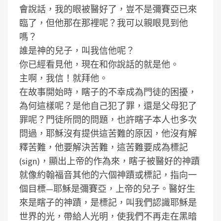
會說話，我的眼被醫好了，豈不是彌賽亞已來
臨了，但他那在那裡呢？我可以親眼見到他
嗎？
誰是神的兒子，叫我信他呢？
你已經看見他，現在和你說話的就是他。
主啊，我信！就拜他。
在故事開始時，瞎子的不幸成為門徒的困擾，
為何這樣呢？是他自己犯了罪，還是父母犯了
罪呢？門徒所問的問題，也許瞎子本人也多次
問過，耶穌沒有提供這苦難的原因，他沒有解
釋苦難，他要解決苦難，這苦難要成為標記
(sign)，顯出上帝的作為來，瞎子被醫好的神蹟
就像約翰福音其他的六個神蹟或標記，指向一
個目標—耶穌是彌賽亞，上帝的兒子。醫好生
來是瞎子的神蹟，是標記，叫我們認識耶穌是
世界的光，帶給人光明，使我們不再走在黑暗