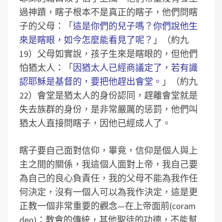
過神蹟，瞎子根本不是真正的瞎子，他們問瞎
子的父母：「
這是你們的兒子嗎？你們說他生
來是瞎眼，如今怎麼能看見了呢？
」（約九
19）父母如實說，孩子生來是瞎眼的，但他們
怕猶太人：「
因猶太人已經商議定了，若有識
認耶穌是基督的，要把他趕出會堂。
」（約九
22）會堂是猶太人的身份認同，趕離會堂就是
失去族群的身份，是非常嚴厲的惩罰，他們叫
猶太人直接問瞎子，因他已經成人了。
瞎子要自己面對信仰，畢竟，信仰是個人與上
主之間的關係，我這個人面對上帝，我自己要
為自己的良心負責任，我的父母不能為我作任
何決定，沒有一個人可以為我作決定，這是更
正教一個非常重要的觀念—在上帝面前(coram
deo)：教會的傳統，其他聖徒的功德，不能幫