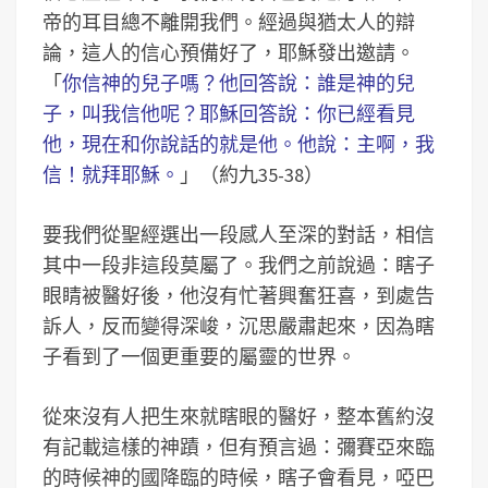
帝的耳目總不離開我們。經過與猶太人的辯
論，這人的信心預備好了，耶穌發出邀請。
「
你信神的兒子嗎？他回答說：誰是神的兒
子，叫我信他呢？耶穌回答說：你已經看見
他，現在和你說話的就是他。他說：主啊，我
信！就拜耶穌。
」（約九35-38）
要我們從聖經選出一段感人至深的對話，相信
其中一段非這段莫屬了。我們之前說過：瞎子
眼睛被醫好後，他沒有忙著興奮狂喜，到處告
訴人，反而變得深峻，沉思嚴肅起來，因為瞎
子看到了一個更重要的屬靈的世界。
從來沒有人把生來就瞎眼的醫好，整本舊約沒
有記載這樣的神蹟，但有預言過：彌賽亞來臨
的時候神的國降臨的時候，瞎子會看見，啞巴