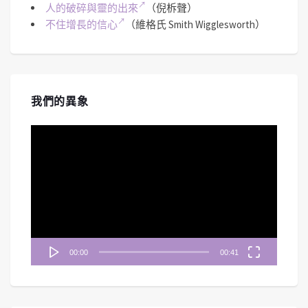
人的破碎與靈的出來
（倪柝聲）
不住增長的信心
（維格氏 Smith Wigglesworth）
我們的異象
視
訊
播
放
器
00:00
00:41