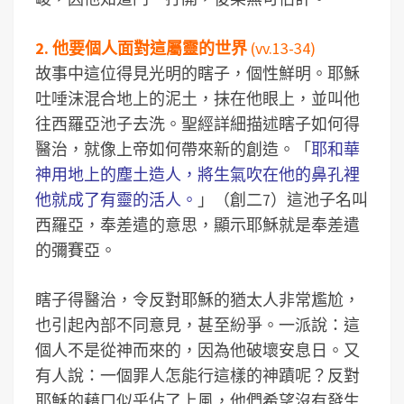
2. 他要個人面對這屬靈的世界
(vv.13-34)
故事中這位得見光明的瞎子，個性鮮明。耶穌
吐唾沫混合地上的泥土，抹在他眼上，並叫他
往西羅亞池子去洗。聖經詳細描述瞎子如何得
醫治，就像上帝如何帶來新的創造。「
耶和華
神用地上的塵土造人，將生氣吹在他的鼻孔裡
他就成了有靈的活人。
」（創二7）這池子名叫
西羅亞，奉差遣的意思，顯示耶穌就是奉差遣
的彌賽亞。
瞎子得醫治，令反對耶穌的猶太人非常尷尬，
也引起內部不同意見，甚至紛爭。一派說：這
個人不是從神而來的，因為他破壞安息日。又
有人說：一個罪人怎能行這樣的神蹟呢？反對
耶穌的藉口似乎佔了上風，他們希望沒有發生