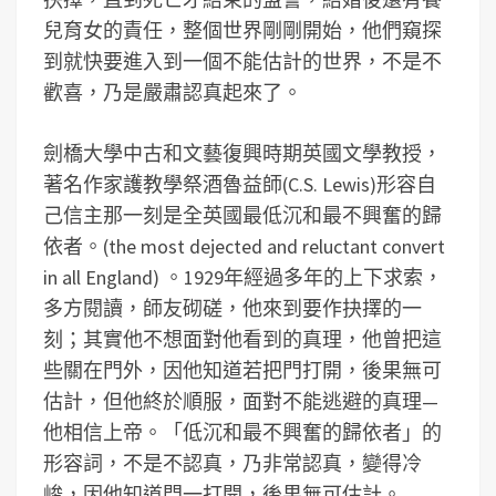
兒育女的責任，整個世界剛剛開始，他們窺探
到就快要進入到一個不能估計的世界，不是不
歡喜，乃是嚴肅認真起來了。
劍橋大學中古和文藝復興時期英國文學教授，
著名作家護教學祭酒魯益師(C.S. Lewis)形容自
己信主那一刻是全英國最低沉和最不興奮的歸
依者。(the most dejected and reluctant convert
in all England) 。1929年經過多年的上下求索，
多方閱讀，師友砌磋，他來到要作抉擇的一
刻；其實他不想面對他看到的真理，他曾把這
些關在門外，因他知道若把門打開，後果無可
估計，但他終於順服，面對不能逃避的真理—
他相信上帝。「低沉和最不興奮的歸依者」的
形容詞，不是不認真，乃非常認真，變得冷
峻，因他知道門一打開，後果無可估計。