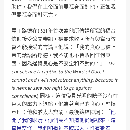
助你，我們在上帝面前要孤身面對他，正如我
們要孤身面對死亡。
馬丁路德在1521年首次為他所傳講所寫的福音
信仰接受公開審訊，被要求收回所有與當時教
會不能接受的言論。他說：「我的良心已被上
帝的話語所捊擄，我不能也不會收回任何東
西，因為違背良心是不安全和不對的。」(
My
conscience is captive to the Word of God. I
cannot and I will not retract anything, because it
is neither safe nor right to go against
conscience.
) 同樣，這位復見光明的瞎子沒有在
巨大的壓力下退縮，他為著自己的良心，堅持
真理；他和猶太人辯論，最後總結陳詞：「
他
開了我的眼睛，你們竟不知道他從哪裡來，這
真是奇怪！我們知道神不聽罪人，惟有敬奉