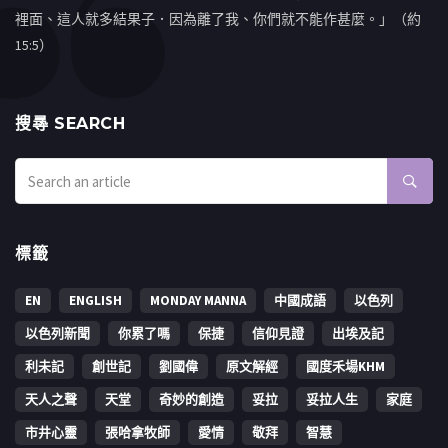
裡面、這人就多結果子．因為離了我、你們就不能作甚麼。」（約
15:5）
搜㝷 SEARCH
標籤
EN
ENGLISH
MONDAY MANNA
中國成語
以色列
以色列新聞
你累了嗎
保捷
信仰見證
出埃及記
利未記
創世記
劉國偉
原文解經
國度禾場KHM
天人之聲
天堂
奇妙的創造
妥拉
妥拉人生
家庭
市井心靈
張哈拿牧師
愛情
敬拜
智慧