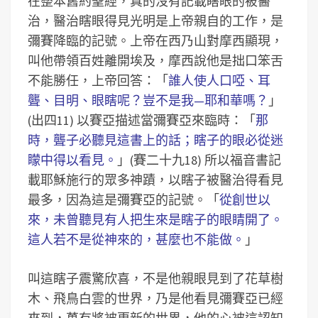
在整本舊約聖經，真的沒有記載瞎眼的被醫
治，醫治瞎眼得見光明是上帝親自的工作，是
彌賽降臨的記號。上帝在西乃山對摩西顯現，
叫他帶領百姓離開埃及，摩西說他是拙口笨舌
不能勝任，上帝回答：「
誰人使人口啞、耳
聾、目明、眼瞎呢？豈不是我—耶和華嗎？
」
(出四11) 以賽亞描述當彌賽亞來臨時：「
那
時，聾子必聽見這書上的話；瞎子的眼必從迷
矇中得以看見。
」(賽二十九18) 所以福音書記
載耶穌施行的眾多神蹟，以瞎子被醫治得看見
最多，因為這是彌賽亞的記號。「
從創世以
來，未曾聽見有人把生來是瞎子的眼睛開了。
這人若不是從神來的，甚麼也不能做。
」
叫這瞎子震驚欣喜，不是他親眼見到了花草樹
木、飛鳥白雲的世界，乃是他看見彌賽亞已經