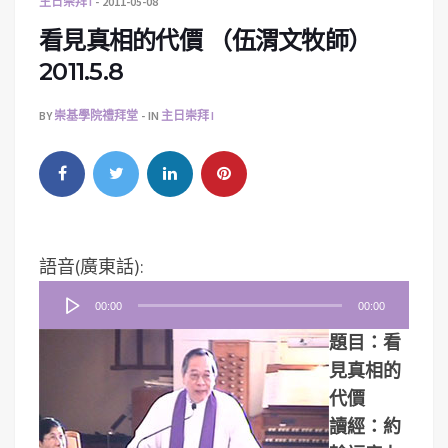
主日崇拜 I
2011-05-08
看見真相的代價 （伍渭文牧師）
2011.5.8
BY
崇基學院禮拜堂
IN
主日崇拜 I
音
語音(廣東話):
訊
00:00
00:00
播
題目：看
放
見真相的
器
代價
讀經：約