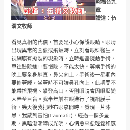
翰福音九
章
證道：伍
渭文牧師
看見真相的代價，首要是小心保護眼睛。眼睛
出現異常的圖像或飛蚊時，立刻看眼科醫生。
視網膜有撕裂的現象時，立時進醫院動手術，
車往醫院途中要慢駛，不能太快。等候手術的
晚上要全身躺直，鼻尖向上。手術後一星期內
要俯著睡，坐著時不可讓鼻孔向上，此期間不
能乘撘飛機、攀登高山，否則眼睛會因眼壓變
大弄至目盲。我半年前右眼進行了視網膜手
術，幾天後我把紗布眼拿開時，發現一片漆
黑，我感到害怕(traumatic)，經過一個多星
期，黑暗漸漸轉成光明，心情愈來愈輕鬆和感