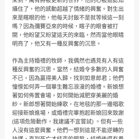
來到，萬有將被更新的世界，他的心被這認知
攝住了，他的感動超越了情緒的興奮。對生出
來是瞎眼的他，他每天討飯不是就等候這一刻
嗎？因為彌賽亞來的時候，瞎子的眼會被打
開，他盼望又盼望這天的來臨，然而當他眼睛
明亮了，他又有一種反興奮的沉思。
作為主持婚禮的牧師，我偶然也遇見有人有這
種反興奮的沉思。當然，結婚令多數的人興奮
不已，因為贏得美人歸，找到如意郎君；他們
憧憬如何弄一個畢生難忘浪漫的婚禮。新娘想
著如何佈置會場，如何開始減肥穿美麗的婚
紗。新郎想著開始練歌，在地毯的那一邊唱歌
迎接新娘進場，或婚禮完畢抱起新娘回來致謝
(這項危險動作，我建議不宜嘗試) 。但有一些
人沒有這麼興奮，他們一想到這是不能逆轉的
抉擇，直到死亡才結束的盟誓，結婚後還有養