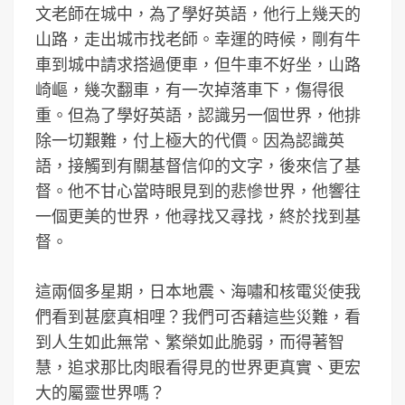
文老師在城中，為了學好英語，他行上幾天的
山路，走出城市找老師。幸運的時候，剛有牛
車到城中請求搭過便車，但牛車不好坐，山路
崎嶇，幾次翻車，有一次掉落車下，傷得很
重。但為了學好英語，認識另一個世界，他排
除一切艱難，付上極大的代價。因為認識英
語，接觸到有關基督信仰的文字，後來信了基
督。他不甘心當時眼見到的悲慘世界，他響往
一個更美的世界，他尋找又尋找，終於找到基
督。
這兩個多星期，日本地震、海嘯和核電災使我
們看到甚麼真相哩？我們可否藉這些災難，看
到人生如此無常、繁榮如此脆弱，而得著智
慧，追求那比肉眼看得見的世界更真實、更宏
大的屬靈世界嗎？