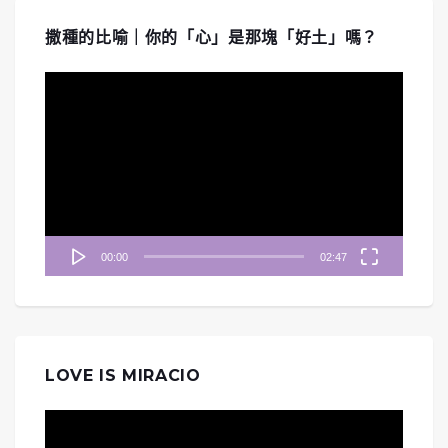
撒種的比喻｜你的「心」是那塊「好土」嗎？
視
訊
播
放
器
00:00
02:47
LOVE IS MIRACIO
視
訊