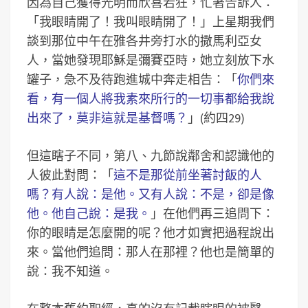
因為自己獲得光明而欣喜若狂，忙著告訴人：
「我眼睛開了！我叫眼睛開了！」上星期我們
談到那位中午在雅各井旁打水的撒馬利亞女
人，當她發現耶穌是彌賽亞時，她立刻放下水
罐子，急不及待跑進城中奔走相告：「
你們來
看，有一個人將我素來所行的一切事都給我說
出來了，莫非這就是基督嗎？
」(約四29)
但這瞎子不同，第八、九節說鄰舍和認識他的
人彼此對問：「
這不是那從前坐著討飯的人
嗎？有人說：是他。又有人說：不是，卻是像
他。他自己說：是我。
」在他們再三追問下：
你的眼睛是怎麼開的呢？他才如實把過程說出
來。當他們追問：那人在那裡？他也是簡單的
說：我不知道。