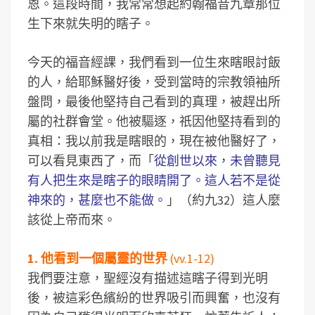
恩。這段時間，我常常想起約翰福音九章那位
生下來就失明的瞎子。
今天的福音經課，我們看到一位生來瞎眼討飯
的人，給耶穌醫好後，受到當時的宗教領袖所
盤問，最後他堅持自己看到的真理，被趕出所
屬的社群會堂。他被驅逐，祇因他堅持看到的
真相：我以前我是瞎眼的，現在被他醫好了，
可以看見東西了，而「
從創世以來，未曾聽見
有人把生來是瞎子的眼睛開了。這人若不是從
神來的，甚麼也不能做。
」（約九32）這人麼
該從上帝而來。
1. 他看到一個屬靈的世界
(vv.1-12)
我們要注意，聖經沒有描述這瞎子得到光明
後，被這彩色繽紛的世界吸引而興奮，也沒有