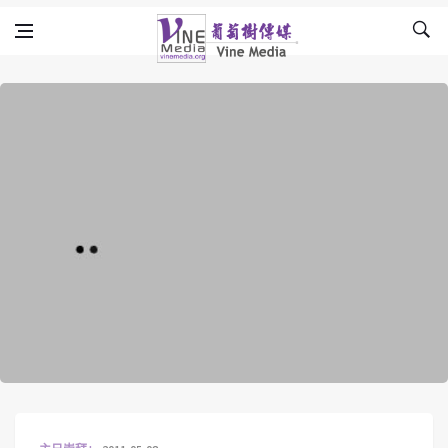
Skip to content
Vine Media
葡萄樹傳媒