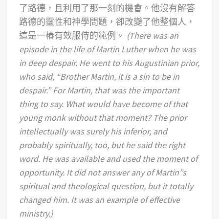
了路德，且利用了那一刻的機會。他沒有解答
路德的靈性和神學問題，卻改變了他整個人，
這是一樁有效服侍的範例。
(There was an
episode in the life of Martin Luther when he was
in deep despair. He went to his Augustinian prior,
who said, “Brother Martin, it is a sin to be in
despair.” For Martin, that was the important
thing to say. What would have become of that
young monk without that moment? The prior
intellectually was surely his inferior, and
probably spiritually, too, but he said the right
word. He was available and used the moment of
opportunity. It did not answer any of Martin”s
spiritual and theological question, but it totally
changed him. It was an example of effective
ministry.)