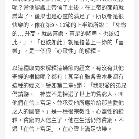
呢？當他認識上帝信了主後，在上帝的面前就
謙卑了，後果也是心靈的滿足了，所以都是很
快樂的。像在第9、10節的上半節所說：「卑微
的… 升高、就該喜樂．富足的降卑、也該如
此．」，「也該如此」就是指著上一節的「喜
樂」，是一個很「心靈性」的解釋。
以這種取向來解釋這幾節的經文，有沒有其他
聖經的根據呢？都有！甚至在雅各書本身都有
這種的經文，譬如第二章5節：「我親愛的弟兄
們請聽、 神豈不是揀選了世上的貧窮人、叫
他們在信上富足、並承受他所應許給那些愛他
之人的國麼。」是一種很宗教性、心靈性的銓
釋，貧窮的人信主了，他在生活仍然貧窮，不
過「在信上富足」，在心靈上滿足快樂。