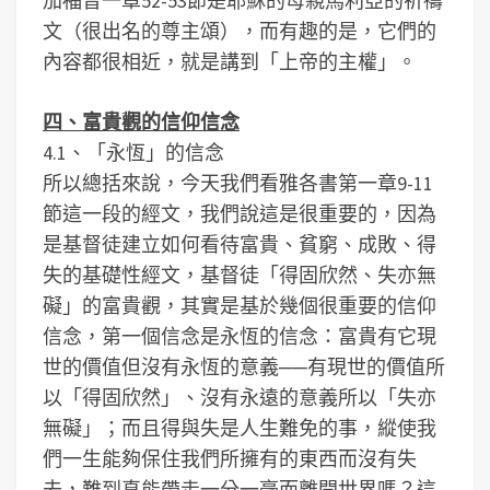
加福音一章52-53節是耶穌的母親馬利亞的祈禱
文（很出名的尊主頌），而有趣的是，它們的
內容都很相近，就是講到「上帝的主權」。
四、富貴觀的信仰信念
4.1、「永恆」的信念
所以總括來說，今天我們看雅各書第一章9-11
節這一段的經文，我們說這是很重要的，因為
是基督徒建立如何看待富貴、貧窮、成敗、得
失的基礎性經文，基督徒「得固欣然、失亦無
礙」的富貴觀，其實是基於幾個很重要的信仰
信念，第一個信念是永恆的信念：富貴有它現
世的價值但沒有永恆的意義──有現世的價值所
以「得固欣然」、沒有永遠的意義所以「失亦
無礙」；而且得與失是人生難免的事，縱使我
們一生能夠保住我們所擁有的東西而沒有失
去，難到真能帶走一分一毫而離開世界嗎？這