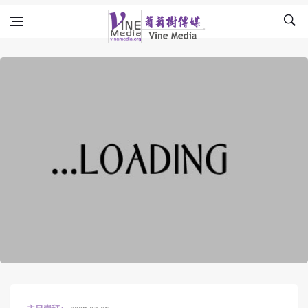
Skip to content
Vine Media
葡萄樹傳媒