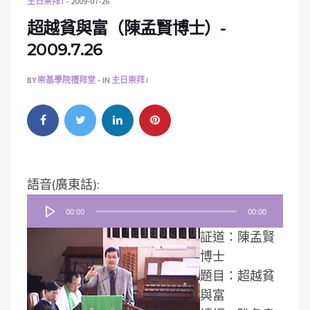
主日崇拜 I
2009-07-26
超越貧與富（陳孟賢博士）-
2009.7.26
BY
崇基學院禮拜堂
IN
主日崇拜 I
音
語音(廣東話):
訊
00:00
00:00
播
証道：陳孟賢
放
博士
器
題目：超越貧
與富