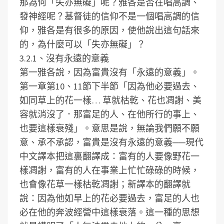
那為何「失亦無礙」呢？雅各是否在唱高調、
發神經呢？基督徒的信仰不是一個唱高調的信
仰，雅各是有很多的原因，使他說出這句話來
的，為什麼可以「失亦無礙」？
3.2.1、沒有永遠的意義
第一雅各說，因為富貴沒有「永遠的意義」。
第一章第10、11節下半節「因為他必要過去、
如同草上的花一樣… 草就枯乾、花也凋謝、美
容就消沒了．那富足的人、在他所行的事上、
也要這樣衰殘」。意思是說，無論我們願不願
意、承不承認，富貴是沒有永遠的意義──現代
中文譯本把這裏翻譯成：富有的人要像野花一
樣凋謝，富有的人在事業上忙忙碌碌的時候，
也會像花草一樣枯乾凋謝；新譯本的翻譯就
說：因為他如早上的花必要過去，富足的人也
必在他的奔波經營中這樣衰落。這一種的思想