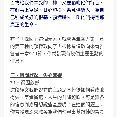
百物給我們享受的 神。又要囑咐他們行善、
在好事上富足、甘心施捨、樂意供給人、為自
己積成美好的根基、預備將來、叫他們持定那
真正的生命。
有了「挽回」這個元素，就成為雅各書第一章
的第三種的解釋取向了！根據這個取向來看雅
各書一章9-11節，你就發現有幾個主要重點的
信息。
三、得固欣然 失亦無礙
3.1、得固欣然
這段經文我們說它的主題是基督徒如何看成敗
得失、富貴貧窮、人生的升降起跌。可是雅各
的信息到底是想說些甚麼呢？在這個問題上，
你會發現原來雅各為我們勾畫出基督徒的富貴