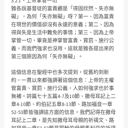
3.2.1、上帝掌管一切
雅各說基督徒的富貴觀是「得固欣然、失亦無
礙」，為何「失亦無礙」呀？第一、因為富貴
在現世的價值卻沒有永遠的意義；第二、因為
得與失是生活中難免的事情；第三、因為上帝
掌管一切，畢竟是神掌管富貴、賞罰、施行公
義，而我們強求也沒用，這就是雅各提出來的
第三個原因為何「失亦無礙」。
這個信息在聖經中也多次提到，從舊約到新
約，一貫以來都強調著這個信息：上帝的主權
管富貴、賞罰、施行公義，人如何強求也於事
無補。詩篇七十五篇4-7及10節、撒母耳記上二
章4-10節、約伯記五章8-13節、路加福音一章
52-53節皆強調這方面的信息。我們記得在撒母
耳記上二章，是先知撒母耳母親的祈禱文、路