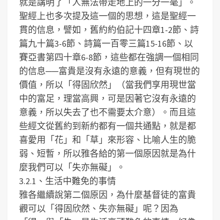
就是講明了「人無法帶走地上的一分一毫」。
聖經上也多次提及這一個的思想，這是聖經一
貫的信息，譬如，舊約約伯記十四章1-2節、詩
篇九十篇3-6節、詩篇一百零三篇15-16節、以
賽亞書第四十章6-8節，這些都在強調一個相同
的信息──富貴是沒有永遠的意義，但有現世的
價值，所以「得固欣然」（當我們享用現世當
中的富足，理當高興，可是因著它沒有永遠的
意義，所以失去了也不需要太介意）。而且這
些經文從舊約到新約都有一個共通點，就是都
喜愛用「花」和「草」來形容、比喻人生的脆
弱、短暫，所以雅各給的第一個原因就是為什
麼我們可以「失亦無礙」。
3.2.1、生活中難免的事情
雅各繼續說第二個原因，為什麼基督徒的富貴
觀可以「得固欣然、失亦無礙」呢？因為