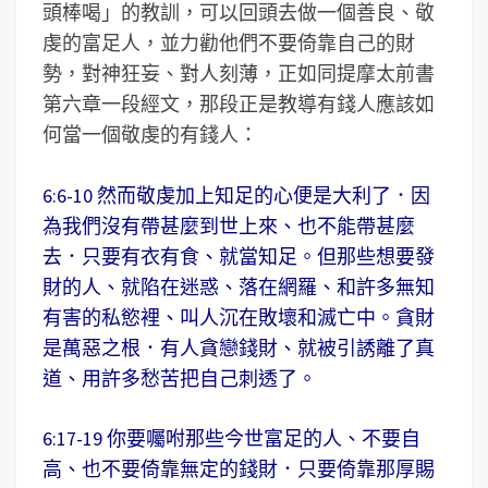
頭棒喝」的教訓，可以回頭去做一個善良、敬
虔的富足人，並力勸他們不要倚靠自己的財
勢，對神狂妄、對人刻薄，正如同提摩太前書
第六章一段經文，那段正是教導有錢人應該如
何當一個敬虔的有錢人：
6:6-10 然而敬虔加上知足的心便是大利了．因
為我們沒有帶甚麼到世上來、也不能帶甚麼
去．只要有衣有食、就當知足。但那些想要發
財的人、就陷在迷惑、落在網羅、和許多無知
有害的私慾裡、叫人沉在敗壞和滅亡中。貪財
是萬惡之根．有人貪戀錢財、就被引誘離了真
道、用許多愁苦把自己刺透了。
6:17-19 你要囑咐那些今世富足的人、不要自
高、也不要倚靠無定的錢財．只要倚靠那厚賜