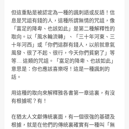
但這重點是被認定為一種的諷刺語或反語！信
息是咒詛有錢的人，這種所謂無情的咒詛，像
「富足的降卑、也該如此」是第二種解釋性的
取向。以「風水輪流轉」、「三十年河東、三
十年河西」或「你們這群有錢人，以前就意氣
風發、很了不起、很行，今天你們貧窮了」等
等… 這類的咒詛。「富足的降卑、也該如此」
意思是：你也應該喜樂呀！這是一種諷刺的
話。
用這種的取向來解釋雅各書第一章這裏，有沒
有根據呢？有！
在猶太人文獻傳統裏面，有一個很強的基礎及
根據，就是在他們的傳統裏確實有一種叫「無