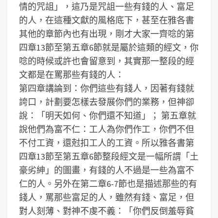
情的咒詛」，這乃是咒詛一些有錢的人、富足
的人，在這種文獻的風格底下，甚至在雅各書
其他的章節內也有出現，剛才大家一齊唸的第
四章13節至第五章6節就是屬於這類的經文，你
唸的時候或許也會留意到，其實那一整段的經
文都是在罵那些有錢的人：
第四章講論到：你們這些有錢人，因著有錢就
誇口，計劃要怎樣去發展你們的業務，但神卻
說：「明天如何、你們還不知道」；
第五章就
說他們為富不仁：工人為你們作工，你們不但
不付工資，還尅扣工人的工資。
所以雅各書第
四章13節至第五章6節整段經文是一幅所謂「土
豪劣紳」的圖畫，有錢的人不過是一些為富不
仁的人。另外在第二章6-7節也是描述那些的有
錢人，罵那些富足的人，雖然有錢、富足，但
對人刻薄、對神不虔不義：「你們反倒羞辱貧