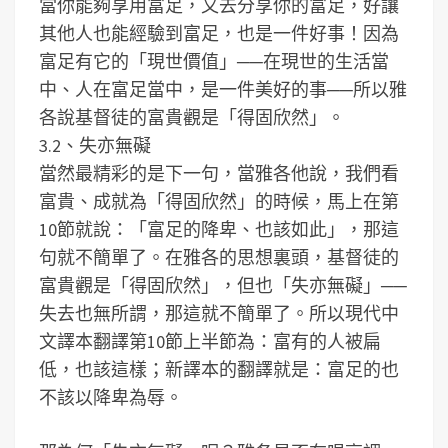
當你能夠享用富足，又去分享你的富足，好讓
其他人也能經驗到富足，也是一件好事！因為
富足有它的「現世價值」──在現世的生活當
中、人在富足當中，是一件美好的事──所以雅
各說基督徒的富貴觀是「得固欣然」。
3.2、失亦無礙
當然最精彩的是下一句，當雅各他說，我們看
富貴、成就為「得固欣然」的時候，馬上在第
10節就說：「富足的降卑、也該如此」，那這
句就不簡單了。在雅各的思想裏頭，基督徒的
富貴觀是「得固欣然」，但也「失亦無礙」──
失去也無所謂，那這就不簡單了。所以現代中
文譯本翻譯第10節上半節為：富有的人被扁
低，也該這樣；新譯本的翻譯就是：富足的也
不該以降卑為辱。