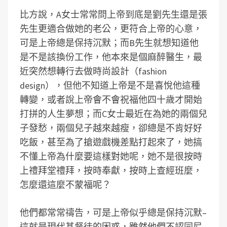
比方說，A女士常常問上帝到底是劉先生還是張
先生更適合做她的老公，更符合上帝的心意，
可是上帝總是保持沉默；而B先生就想知道他
是不是該換份工作，他本來是個麻醉醫生，最
近突然想轉行去做時尚設計（fashion
design），但他不知道上帝是不是喜悅他這種
轉變，或者說上帝會不會祝福他四十歲才開始
打拼的人生夢想；而C女士最近在為她的兩個兒
子發愁，兩個兒子越來越瘦，卻總是不肯好好
吃飯，甚至為了搶遊戲機差點打起來了，她搞
不懂上帝為什麼要這樣對她呢，她不是很按時
上禮拜堂禮拜，按時奉獻，按時上查經班麼，
怎麼還這麼不蒙福呢？
他們都常常禱告，可是上帝似乎總是保持沉默–
這就是現代基督徒的困惑，雖然他們不認同尼