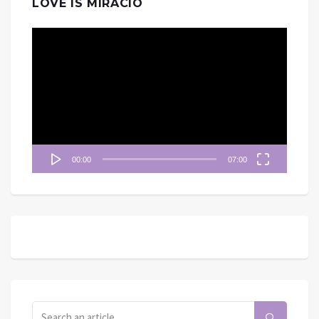
LOVE IS MIRACIO
視
訊
播
放
器
00:00
07:00