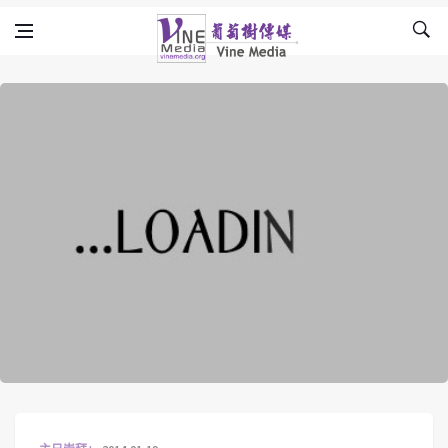
Skip to content
Vine Media
葡萄樹傳媒