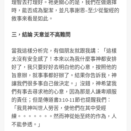
理智去打理好。祂更關心的是，我們在做選擇
時，能否成為聖潔，並凡事謝恩–至少從聖經的
敘事來看是如此。
三，結論 天意並不高難問
當我這樣分析完，有個朋友就跟我講：「這樣
太沒有安全感了！本來以為我什麼事神都安排
好了，我只要好好去明白他的心意，按照他的
旨意辦，就事事都好辦了。結果你告訴我，神
讓我們很多事自己做決定。」沒錯，神希望我
們有事去尋求祂的心意，因為那是人謙卑順服
的責任；但是傳道書3:10-11節也提醒我們：
「我見神叫世人勞苦，使他們在其中受經
練。。。。。。。然而神從始至終的作為，人
不能參透。」