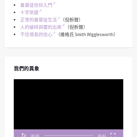
基督徒信仰入門
十字架道
正常的基督徒生活
（倪柝聲）
人的破碎與靈的出來
（倪柝聲）
不住增長的信心
（維格氏 Smith Wigglesworth）
我們的異象
視
訊
播
放
器
00:00
00:41