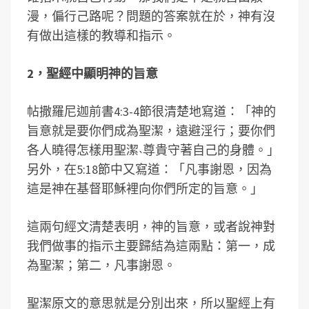
漫，偏行己路呢？問題的答案就在於，神有沒
有做出這樣的教導和指示。
2，聖經中顯明神的旨意
帖撒羅尼迦前書4:3-4節很清楚地寫道：「神的
旨意就是要你們成為聖潔，遠避淫行；要你們
各人曉得怎樣用聖潔˴尊貴守著自己的身體。」
另外，在5:18節中又寫道：「凡事謝恩，因為
這是神在基督耶穌裡向你們所定的旨意。」
這兩句經文清楚表明，神的旨意，或者說神對
我們做事的指示主要歸結為這兩點：第一，成
為聖潔；第二，凡事謝恩。
聖潔原文的意思就是分別出來，所以聖經上有