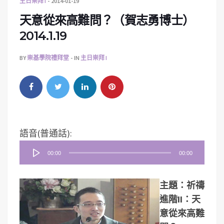
主日崇拜 I
2014-01-19
天意從來高難問？（賀志勇博士）
2014.1.19
BY
崇基學院禮拜堂
IN
主日崇拜 I
音
語音(普通話):
訊
00:00
00:00
播
放
主題：祈禱
器
進階II：天
意從來高難