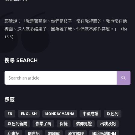
耶穌說：「我是葡萄樹、你們是枝子．常在我裡面的、我也常在他
裡面、這人就多結果子．因為離了我、你們就不能作甚麼。」（約
15:5）
搜㝷 SEARCH
標籤
EN
ENGLISH
MONDAY MANNA
中國成語
以色列
以色列新聞
你累了嗎
保捷
信仰見證
出埃及記
利未記
創世記
劉國偉
原文解經
國度禾場KHM