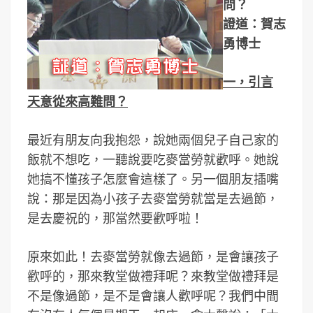
問？
證道：賀志
勇博士
一，引言
天意從來高難問？
最近有朋友向我抱怨，說她兩個兒子自己家的
飯就不想吃，一聽說要吃麥當勞就歡呼。她說
她搞不懂孩子怎麼會這樣了。另一個朋友插嘴
說：那是因為小孩子去麥當勞就當是去過節，
是去慶祝的，那當然要歡呼啦！
原來如此！去麥當勞就像去過節，是會讓孩子
歡呼的，那來教堂做禮拜呢？來教堂做禮拜是
不是像過節，是不是會讓人歡呼呢？我們中間