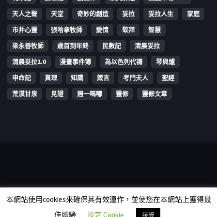
天人之聲
天堂
奇妙的創造
妥拉
妥拉人生
家庭
市井心靈
張哈拿牧師
愛情
敬拜
智慧
梁永善牧師
歳首到年終
民數記
清晨妥拉
清晨妥拉2.0
漫畫事件簿
為以色列代禱
琴與爐
申命記
真理
知識
箴言
考門夫人
聖經
荒漠甘泉
見證
週一嗎哪
靈修
靈修文章
Copyright © 2006-2026 The Vine Media Organization Limited. All
本網站使用cookies來確保其有效運作，並使您在本網站上獲得最
rights reserved.
佳體驗
設定 Cookie
接受