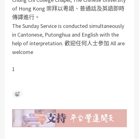
of Hong Kong 崇拜以粵語、普通話及英語即時
傳譯進行。
The Sunday Service is conducted simultaneously
in Cantonese, Putonghua and English with the
help of interpretation. 歡迎任何人士參加 All are
welcome
1