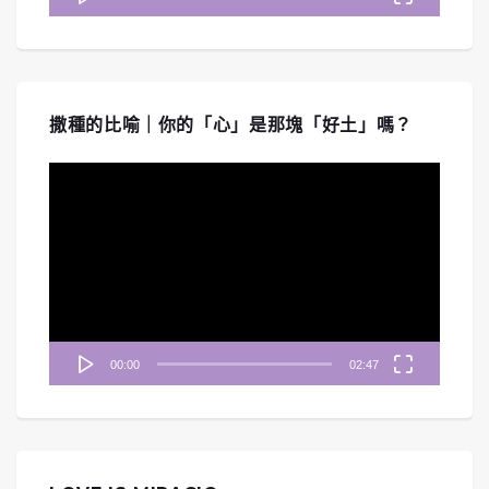
撒種的比喻｜你的「心」是那塊「好土」嗎？
視
訊
播
放
器
00:00
02:47