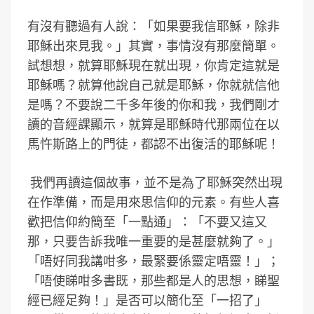
有沒有聽過有人說：「如果要我信耶穌，除非
耶穌出來見我。」其實，事情沒有那麼簡單。
試想想，就算耶穌現在就出現，你肯定這就是
耶穌嗎？就算他說自己就是耶穌，你就就信他
是嗎？不要說二千多年後的你和我，我們剛才
讀的音經課顯示，就算是耶穌時代那兩位在以
馬忤斯路上的門徒，都認不出復活的耶穌呢！
我們再讀這個故事，並不是為了耶穌突然出現
在作準備，而是用來思信仰的元素。有些人喜
歡把信仰約簡至「一點通」：「不要又這又
那，只要告訴我唯一重要的是甚麼就夠了。」
「唔好同我講咁多，最緊要係靈定唔靈！」；
「唔使睇咁多書既，那些都是人的思想，睇聖
經已經足夠！」是否可以簡化至「一招了」