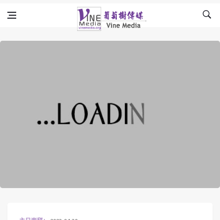
Skip to content
Vine Media
葡萄樹傳媒