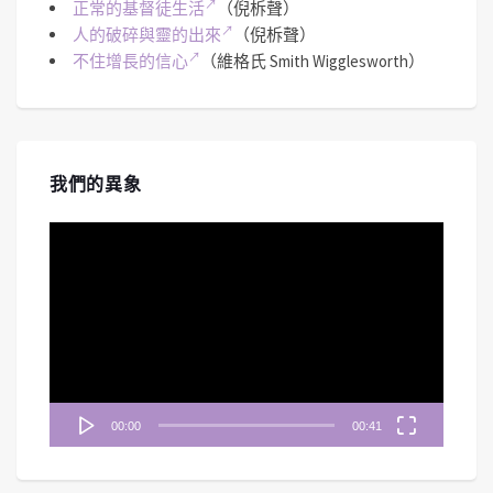
正常的基督徒生活
（倪柝聲）
人的破碎與靈的出來
（倪柝聲）
不住增長的信心
（維格氏 Smith Wigglesworth）
我們的異象
視
訊
播
放
器
00:00
00:41