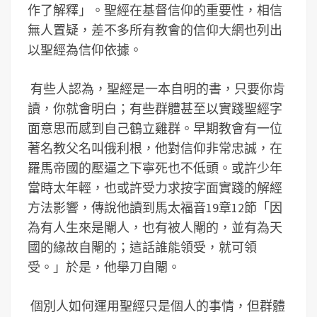
作了解釋」。聖經在基督信仰的重要性，相信
無人置疑，差不多所有教會的信仰大網也列出
以聖經為信仰依據。
有些人認為，聖經是一本自明的書，只要你肯
讀，你就會明白；有些群體甚至以實踐聖經字
面意思而感到自己鶴立雞群。早期教會有一位
著名教父名叫俄利根，他對信仰非常忠誠，在
羅馬帝國的壓逼之下寧死也不低頭。或許少年
當時太年輕，也或許受力求按字面實踐的解經
方法影響，傳說他讀到馬太福音19章12節「因
為有人生來是閹人，也有被人閹的，並有為天
國的緣故自閹的；這話誰能領受，就可領
受。」於是，他舉刀自閹。
個別人如何運用聖經只是個人的事情，但群體