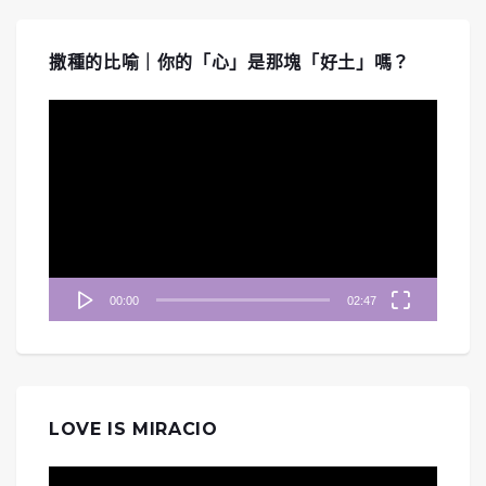
撒種的比喻｜你的「心」是那塊「好土」嗎？
視
訊
播
放
器
00:00
02:47
LOVE IS MIRACIO
視