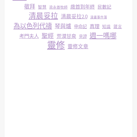
敬拜
歳首到年終
民數記
智慧
梁永善牧師
清晨妥拉
清晨妥拉2.0
漫畫事件簿
為以色列代禱
琴與爐
真理
申命記
知識
箴言
週一嗎哪
聖經
考門夫人
荒漠甘泉
見證
靈修
靈修文章