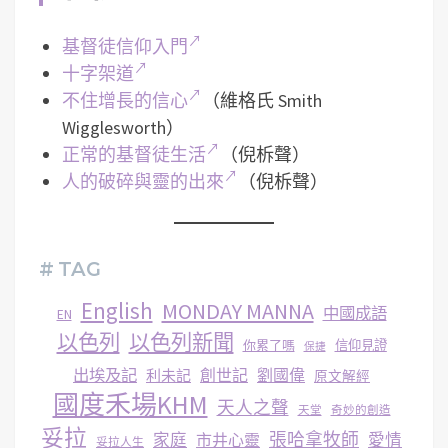
基督徒信仰入門
十字架道
不住增長的信心
（維格氏 Smith
Wigglesworth）
正常的基督徒生活
（倪柝聲）
人的破碎與靈的出來
（倪柝聲）
# TAG
English
MONDAY MANNA
中國成語
EN
以色列
以色列新聞
你累了嗎
信仰見證
保捷
出埃及記
創世記
劉國偉
利未記
原文解經
國度禾場KHM
天人之聲
天堂
奇妙的創造
妥拉
張哈拿牧師
家庭
市井心靈
愛情
妥拉人生