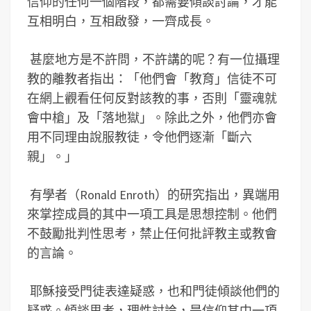
信仰的任何一個階段，都需要傾談討論，才能
互相明白，互相啟發，一齊成長。
甚麼地方是不許問，不許講的呢？有一位攝理
教的離教者指出：「他們會「教育」信徒不可
在網上觀看任何反對該教的事，否則「靈魂就
會中槍」及「落地獄」。除此之外，他們亦會
用不同理由說服教徒，令他們逐漸「斷六
親」。」
有學者（Ronald Enroth）的研究指出，異端用
來掌控成員的其中一項工具是思想控制。他們
不鼓勵批判性思考，禁止任何批評教主或教會
的言論。
耶穌接受門徒表達疑惑，也和門徒傾談他們的
疑惑。傾談思考，理性討論，是信仰其中一項