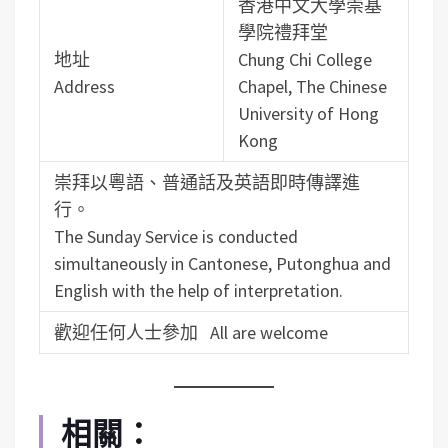
香港中文大學崇基
學院禮拜堂
地址
Chung Chi College
Address
Chapel, The Chinese
University of Hong
Kong
崇拜以粵語、普通話及英語即時傳譯進
行。
The Sunday Service is conducted
simultaneously in Cantonese, Putonghua and
English with the help of interpretation.
歡迎任何人士參加 All are welcome
相關：