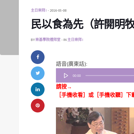
主日崇拜 I
2016-05-08
民以食為先（許開明牧師）
BY
崇基學院禮拜堂
IN
主日崇拜 I
音
語音(廣東話):
訊
00:00
播
請按→
放
［手機收看］或［手機收聽］下
器