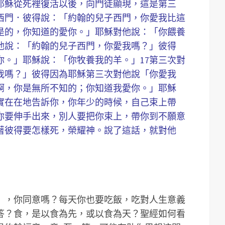
4耶穌從死裡復活以後，向門徒顯現，這是第三
對西門．彼得說：「約翰的兒子西門，你愛我比這
是的，你知道的愛你。」耶穌對他說：「你餵養
對他說：「約翰的兒子西門，你愛我嗎？」彼得
你。」耶穌說：「你牧養我的羊。」17第三次對
我嗎？」彼得因為耶穌第三次對他說「你愛我
啊，你是無所不知的；你知道我愛你。」耶穌
實實在在地告訴你，你年少的時候，自己束上帶
你要伸手出來，別人要把你束上，帶你到不願意
指著彼得要怎樣死，榮耀神。說了這話，就對他
），你同意嗎？每天你也要吃飯，吃對人生意義
答？食，是以食為先，或以食為天？聖經如何看