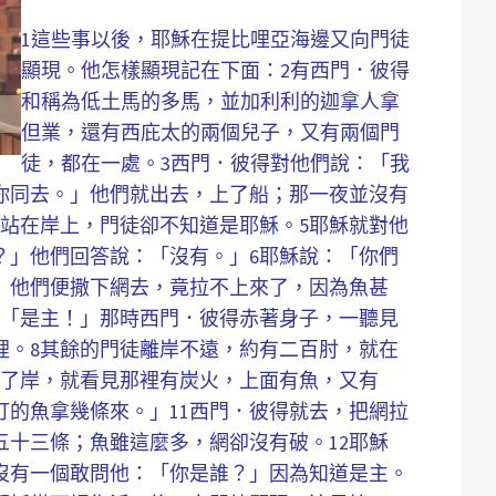
以
1這些事以後，耶穌在提比哩亞海邊又向門徒
提
顯現。他怎樣顯現記在下面：2有西門．彼得
高
和稱為低土馬的多馬，並加利利的迦拿人拿
或
但業，還有西庇太的兩個兒子，又有兩個門
降
徒，都在一處。3西門．彼得對他們說：「我
低
你同去。」他們就出去，上了船；那一夜並沒有
音
穌站在岸上，門徒卻不知道是耶穌。5耶穌就對他
量
？」他們回答說：「沒有。」6耶穌說：「你們
。
」他們便撒下網去，竟拉不上來了，因為魚甚
：「是主！」那時西門．彼得赤著身子，一聽見
裡。8其餘的門徒離岸不遠，約有二百肘，就在
上了岸，就看見那裡有炭火，上面有魚，又有
打的魚拿幾條來。」11西門．彼得就去，把網拉
五十三條；魚雖這麼多，網卻沒有破。12耶穌
沒有一個敢問他：「你是誰？」因為知道是主。