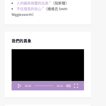
人的破碎與靈的出來
（倪柝聲）
不住增長的信心
（維格氏 Smith
Wigglesworth）
我們的異象
視
訊
播
放
器
00:00
00:41