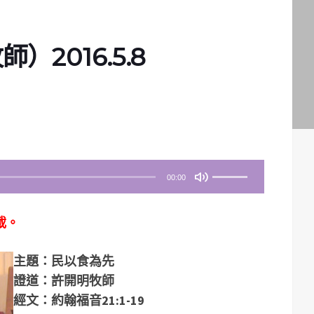
2016.5.8
使
00:00
用
向
載。
上
/
主題：民以食為先
向
證道：許開明牧師
下
經文：約翰福音21:1-19
鍵