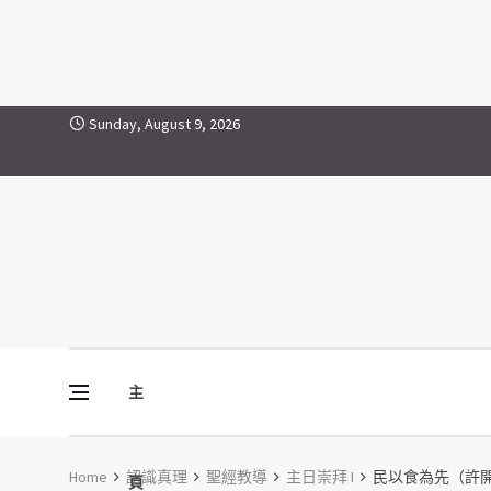
Skip to content
Sunday, August 9, 2026
主
Vine Media
葡萄樹傳媒
Home
認識真理
聖經教導
主日崇拜 I
民以食為先（許開明牧
頁