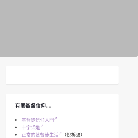
有關基督信仰….
基督徒信仰入門
十字架道
正常的基督徒生活
（倪柝聲）