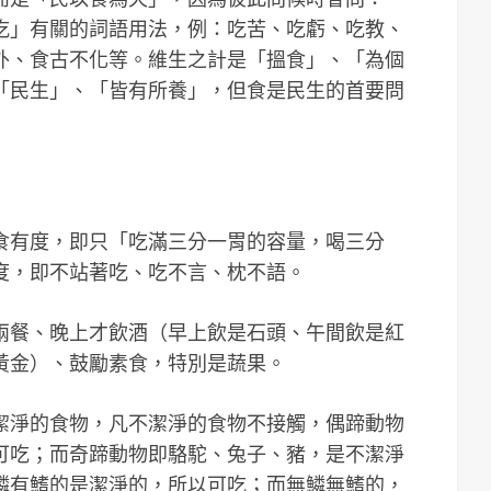
吃」有關的詞語用法，例：吃苦、吃虧、吃教、
外、食古不化等。維生之計是「搵食」、「為個
「民生」、「皆有所養」，但食是民生的首要問
食有度，即只「吃滿三分一胃的容量，喝三分
度，即不站著吃、吃不言、枕不語。
兩餐、晚上才飲酒（早上飲是石頭、午間飲是紅
黃金）、鼓勵素食，特別是蔬果。
潔淨的食物，凡不潔淨的食物不接觸，偶蹄動物
可吃；而奇蹄動物即駱駝、兔子、豬，是不潔淨
鱗有鰭的是潔淨的，所以可吃；而無鱗無鰭的，