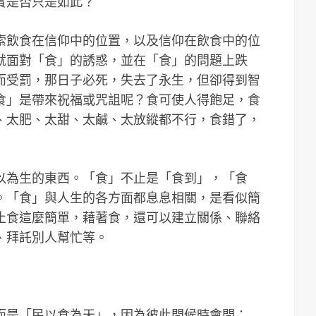
實是否只是如此？
索飲食在信仰中的位置，以及信仰在飲食中的位
就面對「食」的誘惑，並在「食」的問題上跌
而受罰，那日子必死，失去了永生，但卻得到智
食」是帶來祝福或咒詛呢？食可使人得飽足，食
、太肥、太甜、太鹹、太放縱都不行，食錯了，
以為生的東西。「食」不止是「食到」，「食
。「食」與人生的各方面都息息相關，是看似簡
止食這麼簡單，藉著食，還可以建立關係、聯絡
、拜託別人幫忙等。
而是「民以食為天」，因為彼此問候時會問：