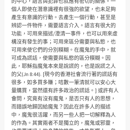
的中心，語言與犯罪也就應有密切的關係。一
個人即使在潛意識裡有很強的欲望，也未足夠
產生有意識的行動。去產生一個行動，甚至是
辨認一件物件，需要語言介入。語言有很大的
功能，可用來描述/澄清一事件，也可以用來虛
構沒有發生的事；可用來區分需要與私慾，也
可用來使它們的分別糢糊。在魔鬼的手中，就
可成為謊話，使需要與私慾的區分糢糊。因
此，耶穌指魔鬼本來是說謊的，也是說謊之人
的父(Jn 8:44). [現今的香港社會流行著的謊話有
很多，如多買多賺；咭數一筆清就可以安心大
量購買，當然還有許多政治的謊話。]
或許有人
會問，究竟有沒有魔鬼，是否只有人的思想，
而錯誤地歸因給魔鬼？因此在許多人的描述
中，魔鬼很活躍，而另一些人把一切解釋為人
的作為。其實兩者不是獨立的，魔鬼或邪靈，