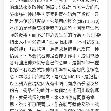
方：不跳就可能不是神的兒子，又不能按聖經
的說法來支取神的保障；跳就是冒著生命的危
險來強迫神出手。魔鬼也實在錯解了聖經，只
是用來使分界糢糊，它所用的經文(詩91:11-12)
本指的是將至高者當我們的居所，因而產生保
障的後果，而不是作危害生命的行為。
(:7)耶穌
指出人不可強迫神而需要順服神
「不可試探主
你的神」「試探神」意指故意把自己放在一種
情況下，為要試看神是否伸手作事，這個舉動
含有強迫神來保守自己的意味，是對神的一種
挑戰。我以為試探神有衝擊神可容忍的底線之
意，本段引用的經文，是來至申6:16，是記載
以色列人在瑪撒因沒有水喝而向摩西爭鬧及發
怨言，衝擊神的底線。這個地方也因此取名瑪
撒，就是試探的意思。來3:8-9也有同樣的意
思，說：不可硬著心，像在曠野惹他發怒，試