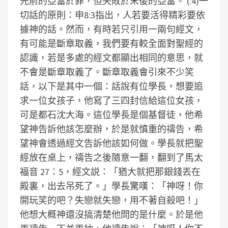
先前的亞當於罪，但失敗於末後的亞當。
(:4)一
切話的原則：申8:3指出，人若要活得精彩要依
據神的話。然而，有時若只引用一兩句經文，
有可能是斷章取義，我們要有較全面對聖經的
認識，若是多處的經文都顯出相同的意思，就
不會是斷章取義了。斷章取義會引來不少笑
話，以下是其中一個：話說有位學長，想要追
求一位女孩子，他寫了三四封信給這位女孩，
可是都石沈大海。這位學長是個基督徒，他希
望神告訴他該怎麼辦，於是就慎重的禱告，希
望神會透過經文告訴他該如何做。學長就把聖
經放在桌上，禱告之後隨意一翻，翻到了馬太
福音 27：5，經文説：「猶大就把那銀錢丟在
殿裏，出去吊死了。」學長驚嘆：「神呀！你
開玩笑的吧？失戀就失戀，用不著自殺吧！」
他想大概神還沒搞清楚他問的是什麼。於是他