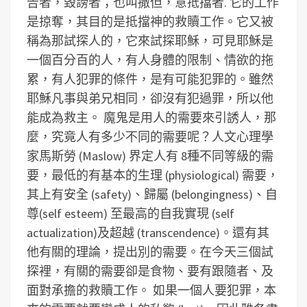
告者，毀謗者；也叫撒但，意抵擋者. 它的工作
是掠奪，其目的是抵擋神的救贖工作。它又被
稱為那試探人的，它來試探耶穌，可見耶穌是
一個百分百的人，有人身體的限制、情欲的拖
累，有人犯罪的條件，是有可能犯罪的。雖然
耶穌凡事與弟兄相同，卻沒有犯過罪，所以他
能成為救主。
魔鬼是用人的需要來引誘人，那
麼，究竟人有多少不同的需要呢？人文心理學
家馬斯勞 (Maslow) 界定人有 8種不同等級的需
要，最低的有基本的生理 (physiological) 需要，
其上有安全 (safety)、歸屬 (belongingness)、自
尊(self esteem) 至最高的自我實現 (self
actualization)及超越 (transcendence)。還有其
他有關的理論，提出別的需要。在今天三個試
探裡，有關的需要卻是食物、要有跟隨者、及
面對承擔的救贖工作。 如果一個人要犯罪，本