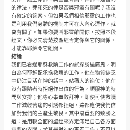
的律法，罪和死的律是否與邪靈有關呢？我沒
有確定的答案。但如果我們相信邪靈的工作也
是利用我們身體的機制才可在人內心運作，就
會有關了。如果你要叫邪靈離開你，按照本段
經文，你必先清楚按聖經否定你與它的關係，
才能靠耶穌令它離開。
結論
我們已看過耶穌救贖工作的試探勝過魔鬼，明
白為何耶穌配承擔救贖的工作。他在物質缺乏
中仍注目活在神的話中，站穩人的崗位；他在
沒有跟隨者時拒絕作出位的行為，順服神的時
間與安排；他專心事奉敬拜神，即使可使救贖
工作減輕苦痛的引誘都拒絕，這都應使我們倍
加對我們的主產生敬畏。其中最重要的致勝之
道：是用較全面的聖經來界定滿足自己各方面
需要的界限，尤其是對神的事奉工作，不可以