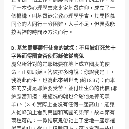
了一本從心理學書來肯定基督信仰，成立了一
個機構，叫基督徒宗教心理學學會，其間招慕
同心的人同行十分困難，人手不足，但願我能
按著神的時間及方法而行。
D. 基於需要履行使命的試探：不用被釘死於十
字架而得國會否使耶穌依從魔鬼
魔鬼所針對的是耶穌要在地上成立國度的使
命，正如耶穌回答彼拉多時說：你說我是王，
我為此而生，也為此來到世間 (約18:37)；而本
來的安排是耶穌要受苦，並付出生命的代價 (耶
穌應當知道，連施洗約翰也介紹他是神的羔
羊)。
(:8-9) 實際上並沒有任何一座高山，能讓
人從峰頂上看到萬國和萬國的榮華，故本節有
兩種可能：一係指魔鬼帶祂上了當地一座那裡
最高的山，從山上遠眺四方，可以看到一些山