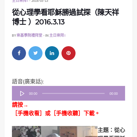
主日崇拜 I
2016-03-13
從心理學看耶穌勝過試探（陳天祥
博士 ）2016.3.13
BY
崇基學院禮拜堂
IN
主日崇拜 I
音
語音(廣東話):
訊
00:00
00:00
播
請按→
放
［手機收看］或［手機收聽］下載。
器
主題：從心