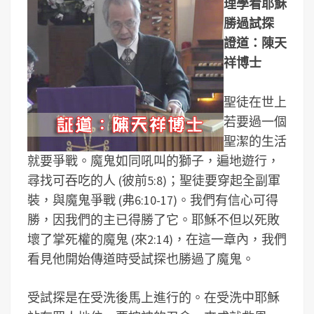
理學看耶穌
勝過試探
證道：陳天
祥博士
聖徒在世上
若要過一個
聖潔的生活
就要爭戰。魔鬼如同吼叫的獅子，遍地遊行，
尋找可吞吃的人 (彼前5:8)；聖徒要穿起全副軍
裝，與魔鬼爭戰 (弗6:10-17)。我們有信心可得
勝，因我們的主已得勝了它。耶穌不但以死敗
壞了掌死權的魔鬼 (來2:14)，在這一章內，我們
看見他開始傳道時受試探也勝過了魔鬼。
受試探是在受洗後馬上進行的。在受洗中耶穌