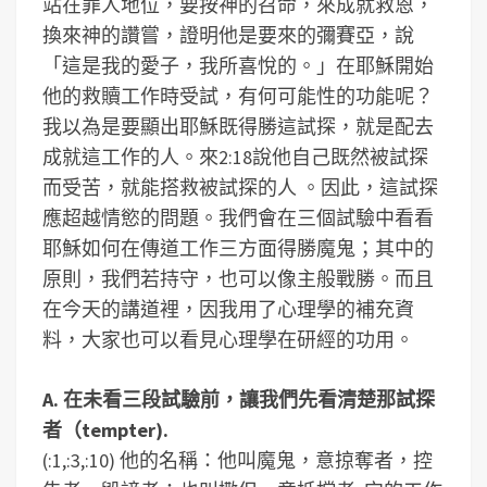
站在罪人地位，要按神的召命，來成就救恩，
換來神的讚嘗，證明他是要來的彌賽亞，說
「這是我的愛子，我所喜悅的。」在耶穌開始
他的救贖工作時受試，有何可能性的功能呢？
我以為是要顯出耶穌既得勝這試探，就是配去
成就這工作的人。來2:18說他自己既然被試探
而受苦，就能搭救被試探的人 。因此，這試探
應超越情慾的問題。我們會在三個試驗中看看
耶穌如何在傳道工作三方面得勝魔鬼；其中的
原則，我們若持守，也可以像主般戰勝。而且
在今天的講道裡，因我用了心理學的補充資
料，大家也可以看見心理學在研經的功用。
A. 在未看三段試驗前，讓我們先看清楚那試探
者（tempter).
(:1,:3,:10) 他的名稱：他叫魔鬼，意掠奪者，控