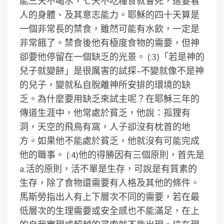
能三天不喝水，七天不吃糧食就會死，這要看
人的身體、及其意志能力。耶穌的四十天算是
一個非常長的禁食，雖然可能有水飲，一定是
非常餓了。禁食後他有極度食物的需要，但神
卻要他停留在一個缺乏的光景。
(:3)「若是神的
兒子就變餅」是很厲害的試探–不變就像不是神
的兒子，變就私自脫離神所安排的環境的缺
乏。為什麼要用缺乏來試主呢？在耶穌三年的
傳道生涯中，他常處於貧乏，他說：孤狸有
洞，天空的飛鳥有窩，人子卻沒有枕首的地
方。如果他不能處於貧乏，他就沒有可能完成
他的職事。
(:4)他的得勝因有三個原則，首先是
a.活的原則，活不單是生存，可說是有質素的
生存，除了食物還需要有人格及其他的條件。
馬斯勞指出人有上下層次不同的需要，若在最
低層次的生理需要或安全感也不能滿足，在上