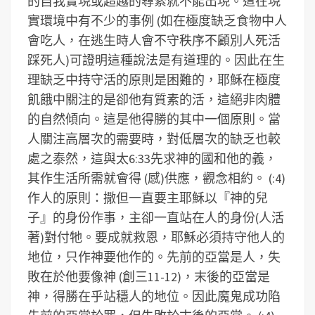
的自我實現或超越的尋索就不能出現。這在現
實環境中有不少的事例 (如在極度缺乏食物中人
會吃人，在逃生時人會不守秩序不顧別人死活
踩死人)可證明這種說法是有道理的。因此在生
理缺乏中持守活的原則是困難的，耶穌在極度
飢餓中關注的是卻他有質素的活，這絕非肉體
的自然傾向。這是他得勝的其中一個原則。當
人關注高層次的需要時，對低層次的缺乏也較
處之泰然，這與太6:33先求神的國和他的義，
其作生活所需就會得 (感)供應，觀念相約。
(:4)
作人的原則：撒但一直要主耶穌以『神的兒
子』的身份作事，主卻一直站在人的身份(人活
著)對付牠。要成就救恩，耶穌必須持守他人的
地位，只作神要他作的。先前的亞當是人，失
敗在於他要像神 (創三11-12)，末後的亞當是
神，得勝在乎站穩人的地位。因此魔鬼成功陷