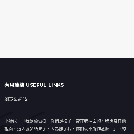
有用連結 USEFUL LINKS
瀏覽舊網站
耶穌說：「我是葡萄樹、你們是枝子．常在我裡面的、我也常在他
裡面、這人就多結果子．因為離了我、你們就不能作甚麼。」（約