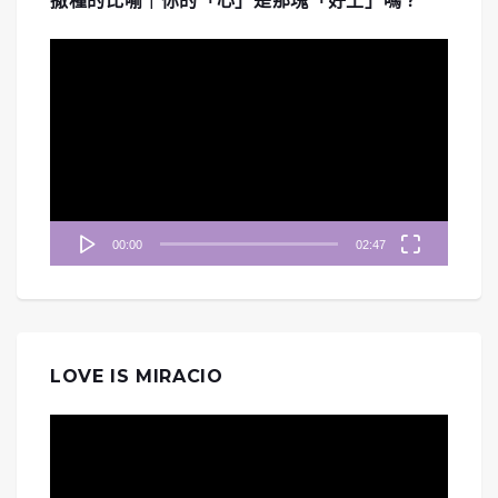
撒種的比喻｜你的「心」是那塊「好土」嗎？
視
訊
播
放
器
00:00
02:47
LOVE IS MIRACIO
視
訊
播