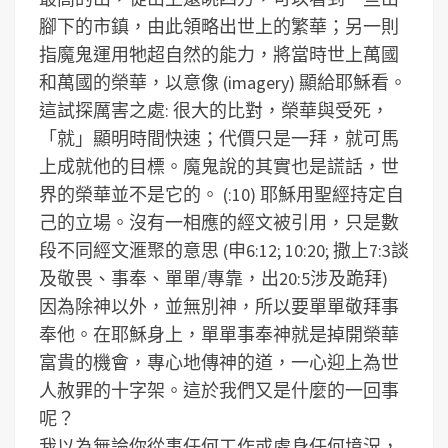
腳下的市鎮，由此領略出世上的繁華；另一則
指魔鬼運用牠超自然的能力，將當時世上萬國
和萬國的榮華，以意像 (imagery) 顯給耶穌看。
這試探厲害之處: 很大的比對，榮華與受死，
「就」顯明時間快速；代價只是一拜，就可馬
上成就他的目標。魔鬼說的其實也是謊話，世
界的榮華並不是它的。
(:10) 耶穌用聖經持定自
己的立場。沒有一相應的經文被引用，只是數
段不同經文滙聚的意思 (申6:12; 10:20; 撒上7:3談
及敬畏、事奉、單單/專靠，出20:5涉及跪拜)
因為除神以外，並無別神，所以要單單敬拜事
奉他。在耶穌身上，單單事奉神就是掉開榮華
富貴的機會，專心地傳神的道，一心迎上為世
人赦罪的十字架。這於我們又是什麼的一回事
呢？
我以為無論你從事任何工作或處身任何境況，