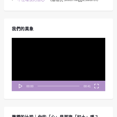
我們的異象
視
訊
播
放
器
00:00
00:41