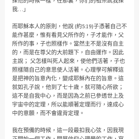
探他的時候一樣，在那裏，你們的祖宗試我探
我…」
而耶穌本人的原則，他說 (約5:19)子憑著自己不
能作甚麼，惟有看見父所作的，子才能作，父
所作的事，子也照樣作。當然主不是沒有自主
的，而是在尊父的大前題下，自由運作。因此
主說； 父怎樣叫死人起來，使他們活著，子也
照樣隨自己的意思使人活著。心理學可解釋這
是把神的旨意內化，變成耶穌內在的旨意。這
就如孔子說，他到了七十歲，就可隨心所欲；
這不是自我中心，而是因為之前已參透世上及
宇宙中的定理，所以能順著定理而行，達成心
中的意願，而不會違背定理。
我在預備的時候，這一段最扣我心弦，因我現
正開始一個工作，開展信仰心理學的工作，寫