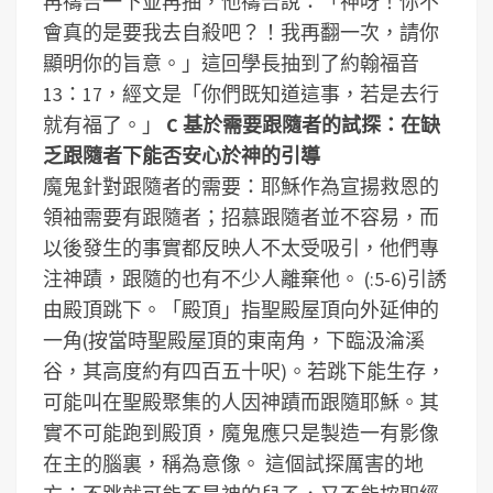
再禱告一下並再抽，他禱告說：「神呀！你不
會真的是要我去自殺吧？！我再翻一次，請你
顯明你的旨意。」這回學長抽到了約翰福音
13：17，經文是「你們既知道這事，若是去行
就有福了。」
C 基於需要跟隨者的試探：在缺
乏跟隨者下能否安心於神的引導
魔鬼針對跟隨者的需要：耶穌作為宣揚救恩的
領袖需要有跟隨者；招慕跟隨者並不容易，而
以後發生的事實都反映人不太受吸引，他們專
注神蹟，跟隨的也有不少人離棄他。
(:5-6)引誘
由殿頂跳下。「殿頂」指聖殿屋頂向外延伸的
一角(按當時聖殿屋頂的東南角，下臨汲淪溪
谷，其高度約有四百五十呎)。若跳下能生存，
可能叫在聖殿聚集的人因神蹟而跟隨耶穌。其
實不可能跑到殿頂，魔鬼應只是製造一有影像
在主的腦裏，稱為意像。
這個試探厲害的地