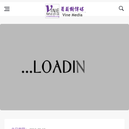
Skip to content
Vine Media
葡萄樹傳媒