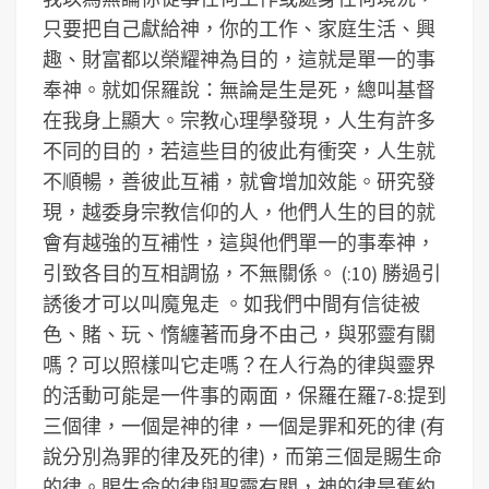
只要把自己獻給神，你的工作、家庭生活、興
趣、財富都以榮耀神為目的，這就是單一的事
奉神。就如保羅說：無論是生是死，總叫基督
在我身上顯大。宗教心理學發現，人生有許多
不同的目的，若這些目的彼此有衝突，人生就
不順暢，善彼此互補，就會增加效能。研究發
現，越委身宗教信仰的人，他們人生的目的就
會有越強的互補性，這與他們單一的事奉神，
引致各目的互相調協，不無關係。
(:10) 勝過引
誘後才可以叫魔鬼走 。如我們中間有信徒被
色、賭、玩、惰纏著而身不由己，與邪靈有關
嗎？可以照樣叫它走嗎？在人行為的律與靈界
的活動可能是一件事的兩面，保羅在羅7-8:提到
三個律，一個是神的律，一個是罪和死的律 (有
說分別為罪的律及死的律)，而第三個是賜生命
的律。賜生命的律與聖靈有關，神的律是舊約