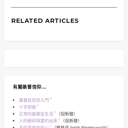
RELATED ARTICLES
有關基督信仰….
基督徒信仰入門
十字架道
正常的基督徒生活
（倪柝聲）
人的破碎與靈的出來
（倪柝聲）
不住增長的信心
（維格氏 Smith Wigglesworth）