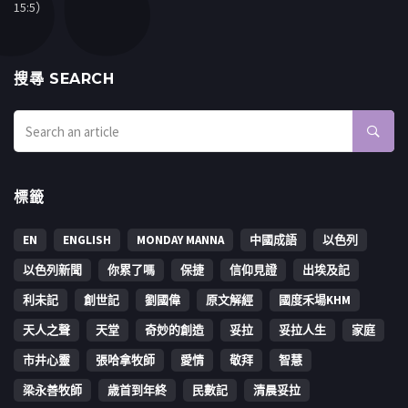
15:5）
搜㝷 SEARCH
標籤
EN
ENGLISH
MONDAY MANNA
中國成語
以色列
以色列新聞
你累了嗎
保捷
信仰見證
出埃及記
利未記
創世記
劉國偉
原文解經
國度禾場KHM
天人之聲
天堂
奇妙的創造
妥拉
妥拉人生
家庭
市井心靈
張哈拿牧師
愛情
敬拜
智慧
梁永善牧師
歳首到年終
民數記
清晨妥拉