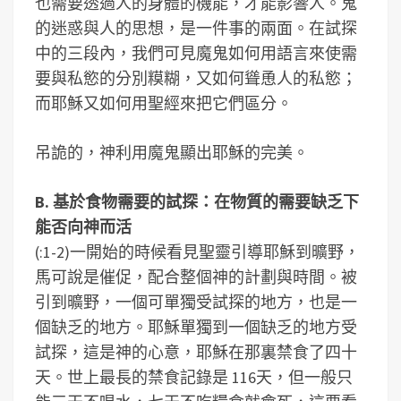
也需要透過人的身體的機能，才能影響人。鬼
的迷惑與人的思想，是一件事的兩面。
在試探
中的三段內，我們可見魔鬼如何用語言來使需
要與私慾的分別糢糊，又如何聳恿人的私慾；
而耶穌又如何用聖經來把它們區分。
吊詭的，神利用魔鬼顯出耶穌的完美。
B. 基於食物需要的試探：在物質的需要缺乏下
能否向神而活
(:1-2)一開始的時候看見聖靈引導耶穌到曠野，
馬可說是催促，配合整個神的計劃與時間。被
引到曠野，一個可單獨受試探的地方，也是一
個缺乏的地方。耶穌單獨到一個缺乏的地方受
試探，這是神的心意，耶穌在那裏禁食了四十
天。世上最長的禁食記錄是 116天，但一般只