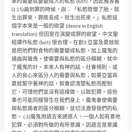
來的需要就要變成人的私慾 (lust)，因此雅各書
(1:15)論到罪的時候，說：「私慾既懷了胎，就
生出罪來，罪既長成，就生出死來。」私慾這
個字本來是一般的欲望 (desire in English
translation) 但因是在演變成罪的欲望，中文聖
經譯作私慾 (lust) 很合理。在創3:亞當及夏娃就
是把他們對食物的需要變成私慾，加上魔鬼的
撓曲與聳恿，使需要與私慾的區分糢糊，就中
了魔鬼的計。本來人有神的話、社會規則、或
人的良心來區分人的需要與私慾；如果亞當與
夏娃緊守著神的話，就會認清楚私慾而壓制
它，可惜他們並沒有這樣做，以致犯罪。這些
事也可能同樣發生在我們身上，魔鬼會使需要
與私慾兩者的區分糢糊，並切法激發我們的私
慾。
(:2)魔鬼用語言來誘惑人。一個人如有意地
犯罪，必須對所做的有所意識。因語言是意識