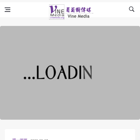
Skip to content
Vine Media
葡萄樹傳媒