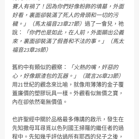
賽人有禍了！因為你們好像粉飾的墳墓，外面
好看，裏面卻裝滿了死人的骨頭和一切的污
穢。」（馬太福音23章27節）
過了一會兒，祂
說：
「你們也是如此，在人前，外面顯出公義
來，裏面卻裝滿了假善和不法的事。」（馬太
福音23章28節）
舊約中有類似的觀察：
「火熱的嘴，奸惡的
心，好像銀渣包的瓦器。」（箴言26章23節）
用21世紀的觀念來比喻，就像用薄薄的金子覆
蓋廉價的塑膠玩具一樣。外觀看似無價之寶，
內在卻依然毫無價值。
也許聖經中關於品格最多傳講的啟示，發生在
先知撒母耳尋覓以色列國王掃羅的繼任者的過
程中。先知幾乎評估過所有耶西的兒子之後，