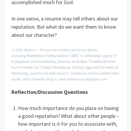
accomplished much for God.
In one sense, a resume may tell others about our
reputation. But what do we want them to know
about our character?
© 2020. Robert J. Tamasy has written numerous books,
including
Marketplace Ambassadors: CBMC’s Continuing Legacy of
Evangelism and Discipleship; Business at Its Best: Timeless Wisdom
from Proverbs for Today’s Workplace; Tufting Legacies;The Heart of
Mentoring,
coauthored with David A. Stoddard; and has edited other
books. Bob’s biweekly blog is: www.bobtamasy.blogspot.com.
Reflection/Discussion Questions
How much importance do you place on having
a good reputation? What about other people –
how important is it for you to associate with,