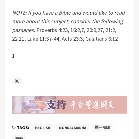
NOTE: If you have a Bible and would like to read
more about this subject, consider the following
passages:
Proverbs 4:23, 16:2,7, 20:9,27, 21:2,
22:11; Luke 11:37-44; Acts 23:3; Galatians 6:12
1
TAGS:
ENGLISH
MONDAY MANNA
週一嗎哪
靈修