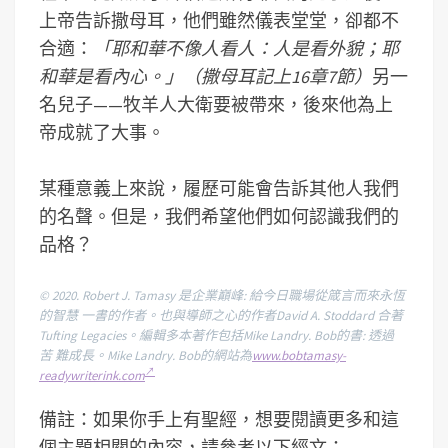
上帝告訴撒母耳，他們雖然儀表堂堂，卻都不
合適：
「耶和華不像人看人：人是看外貌；耶
和華是看內心。」（撒母耳記上16章7節）
另一
名兒子——牧羊人大衛要被帶來，後來他為上
帝成就了大事。
某種意義上來說，履歷可能會告訴其他人我們
的名聲。但是，我們希望他們如何認識我們的
品格？
© 2020. Robert J. Tamasy 是企業巔峰: 給今日職場從箴言而來永恆
的智慧 一書的作者。也與導師之心的作者David A. Stoddard 合著
Tufting Legacies。編輯多本著作包括Mike Landry. Bob的書: 透過
苦 難成長。Mike Landry. Bob的網站為
www.bobtamasy-
readywriterink.com
備註：如果你手上有聖經，想要閱讀更多和這
個主題相關的內容，請參考以下經文：