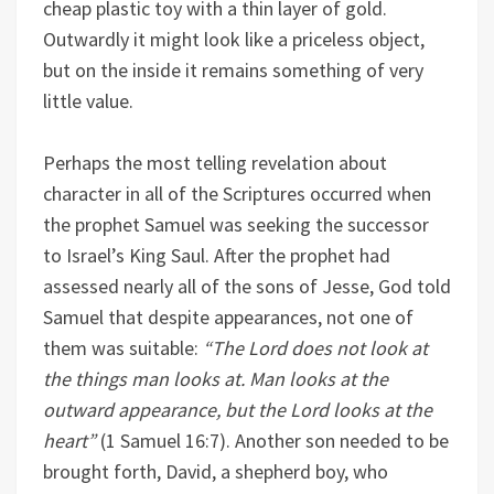
cheap plastic toy with a thin layer of gold.
Outwardly it might look like a priceless object,
but on the inside it remains something of very
little value.
Perhaps the most telling revelation about
character in all of the Scriptures occurred when
the prophet Samuel was seeking the successor
to Israel’s King Saul. After the prophet had
assessed nearly all of the sons of Jesse, God told
Samuel that despite appearances, not one of
them was suitable:
“The Lord does not look at
the things man looks at. Man looks at the
outward appearance, but the Lord looks at the
heart”
(1 Samuel 16:7). Another son needed to be
brought forth, David, a shepherd boy, who