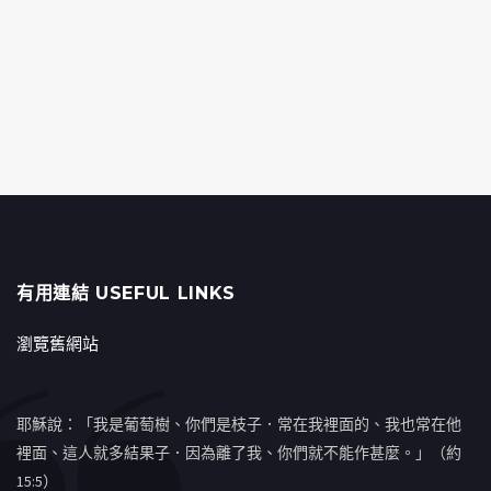
有用連結 USEFUL LINKS
瀏覽舊網站
耶穌說：「我是葡萄樹、你們是枝子．常在我裡面的、我也常在他
裡面、這人就多結果子．因為離了我、你們就不能作甚麼。」（約
15:5）