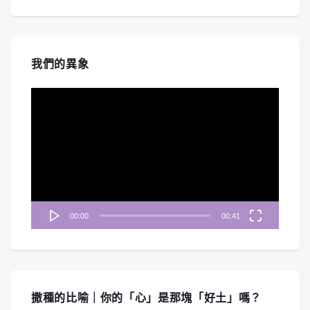
我們的異象
視
訊
播
放
器
00:00
00:41
撒種的比喻｜你的「心」是那塊「好土」嗎？