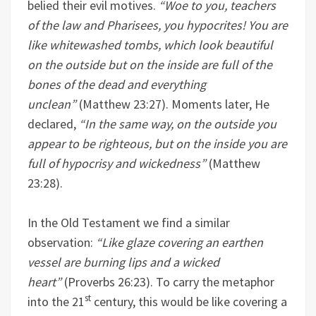
belied their evil motives.
“Woe to you, teachers
of the law and Pharisees, you hypocrites! You are
like whitewashed tombs, which look beautiful
on the outside but on the inside are full of the
bones of the dead and everything
unclean”
(Matthew 23:27). Moments later, He
declared,
“In the same way, on the outside you
appear to be righteous, but on the inside you are
full of hypocrisy and wickedness”
(Matthew
23:28).
In the Old Testament we find a similar
observation:
“Like glaze covering an earthen
vessel are burning lips and a wicked
heart”
(Proverbs 26:23). To carry the metaphor
st
into the 21
century, this would be like covering a