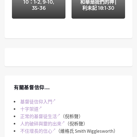
10：1-2, 9-10,
和華是我們的神 |
35-36
利未記 18:1-30
有關基督信仰….
基督徒信仰入門
十字架道
正常的基督徒生活
（倪柝聲）
人的破碎與靈的出來
（倪柝聲）
不住增長的信心
（維格氏 Smith Wigglesworth）