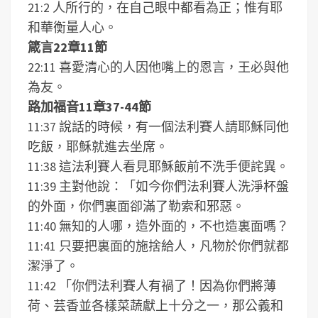
21:2 人所行的，在自己眼中都看為正；惟有耶
和華衡量人心。
箴言22章11節
22:11 喜愛清心的人因他嘴上的恩言，王必與他
為友。
路加福音11章37-44節
11:37 說話的時候，有一個法利賽人請耶穌同他
吃飯，耶穌就進去坐席。
11:38 這法利賽人看見耶穌飯前不洗手便詫異。
11:39 主對他說：「如今你們法利賽人洗淨杯盤
的外面，你們裏面卻滿了勒索和邪惡。
11:40 無知的人哪，造外面的，不也造裏面嗎？
11:41 只要把裏面的施捨給人，凡物於你們就都
潔淨了。
11:42 「你們法利賽人有禍了！因為你們將薄
荷、芸香並各樣菜蔬獻上十分之一，那公義和