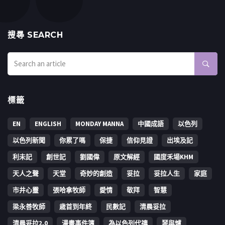
搜㝷 SEARCH
標籤
EN
ENGLISH
MONDAY MANNA
中國成語
以色列
以色列新聞
你累了嗎
保捷
信仰見證
出埃及記
利未記
創世記
劉國偉
原文解經
國度禾場KHM
天人之聲
天堂
奇妙的創造
妥拉
妥拉人生
家庭
市井心靈
張哈拿牧師
愛情
敬拜
智慧
梁永善牧師
歳首到年終
民數記
清晨妥拉
清晨妥拉2.0
漫畫事件簿
為以色列代禱
琴與爐