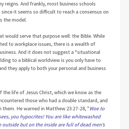
hy reigns. And frankly, most business schools
cs since it seems so difficult to reach a consensus on
as the model.
 would serve that purpose well: the Bible. While
ited to workplace issues, there is a wealth of
usiness. And it does not suggest a “situational
ding to a biblical worldview is you only have to
nd they apply to both your personal and business
the life of Jesus Christ, which we know as the
encountered those who had a double standard, and
th them. He warned in Matthew 23:27-28, "
Woe to
sees, you hypocrites! You are like whitewashed
 outside but on the inside are full of dead men’s