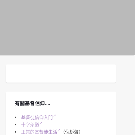
有關基督信仰….
基督徒信仰入門
十字架道
正常的基督徒生活
（倪柝聲）