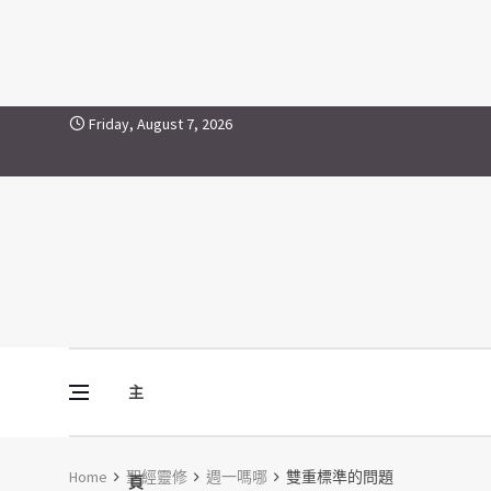
Skip to content
Friday, August 7, 2026
主
Vine Media
葡萄樹傳媒
Home
聖經靈修
週一嗎哪
雙重標準的問題
頁