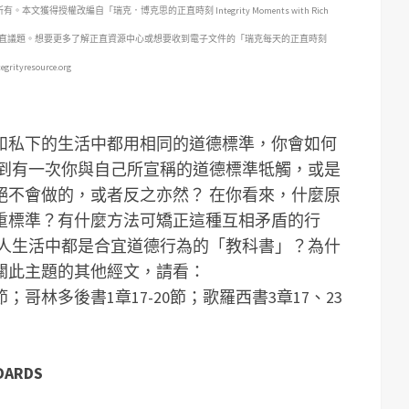
 Inc.）所有。本文獲得授權改編自
「瑞克．博克思的正直時刻 Integrity Moments with Rich
直議題。想要更多了解正直資源中心或想要收到電子文件的「瑞克每天的
正直時刻
ityresource.org
和私下的生活中都用相同的道德標準，你會如何
到有一次你與自己所宣稱的道德標準牴觸，或是
絕不會做的，或者反之亦然？
在你看來，什麼原
重標準？有什麼方法可矯正這種互相矛盾的行
人生活中都是合宜道德行為的「教科書」？為什
關此主題的其他經文，請看：
4節；哥林多後書1章17-20節；歌羅西書3章17、23
DARDS