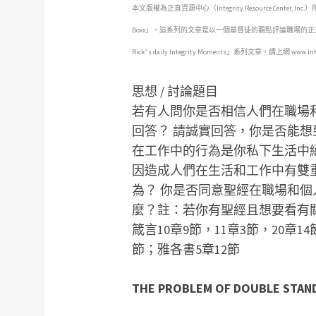
本文版權為正直資源中心（Integrity Resource Center,
Boxx」。這系列的文章是以一個基督徒
的觀點評論職場的正
Rick”s daily Integrity Moments」系列文章，請上網 www.integr
思想 / 討論題目
若有人問你是否相信人們在職場
回答？
請誠實回答，你是否能想
在工作中的行為是你私下生活中
因造成人們在生活和工作中有雙
為？
你是否同意聖經在職場和個
麼？
註：若你有聖經且想要看有
箴言10章9節，11章3節，20章1
節；雅各書5章12節
THE PROBLEM OF DOUBLE STAN