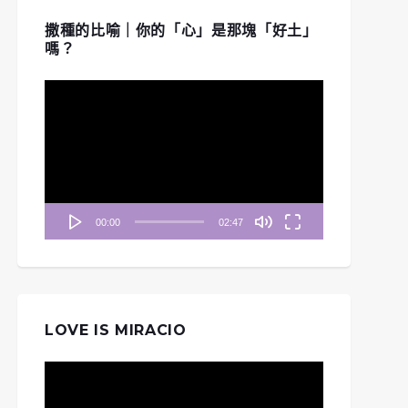
撒種的比喻｜你的「心」是那塊「好土」
嗎？
視
訊
播
放
器
00:00
02:47
LOVE IS MIRACIO
視
訊