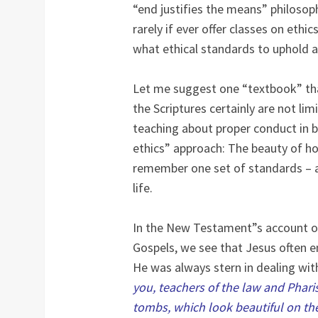
“end justifies the means” philosop
rarely if ever offer classes on ethi
what ethical standards to uphold 
Let me suggest one “textbook” that
the Scriptures certainly are not lim
teaching about proper conduct in b
ethics” approach: The beauty of hol
remember one set of standards – a
life.
In the New Testament”s account of 
Gospels, we see that Jesus often 
He was always stern in dealing wi
you, teachers of the law and Phari
tombs, which look beautiful on the