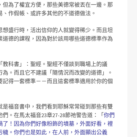
，但為了權宜方便，那些美德常被丟在一邊。那
易、作假帳、或許多其他的不道德做法。
思想盛行時，活出信仰的人就變得稀少。而且坦
業道德的課程，因為對於該用哪些道德標準作為
「教科書」：聖經。聖經不僅談到職場上的議
行為。而且它不建議「隨情況而改變的道德」。
要記得一套標準－－而且這套標準適用於你的個
就是福音書中，我們看到耶穌常常碰到那些有雙
。在馬太福音23章27-28節祂警告道：「
你們
禍了！因為你們好像粉飾的墳墓，外面好看，裡
污穢。你們也是如此，在人前，外面顯出公義