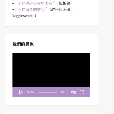
人的破碎與靈的出來
（倪柝聲）
不住增長的信心
（維格氏 Smith
Wigglesworth）
我們的異象
視
訊
播
放
器
00:00
00:41