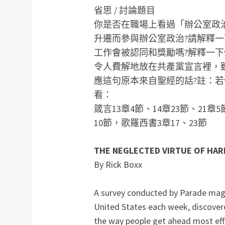
省思 / 討論題目
你是否在職場上看過「辦公室政治
升遷而參與辦公室政治?請解釋
工作會被認同和獎勵嗎?解釋一
令人費解地放在共產黨宣言裡，
應這句原本來自聖經的話?
註：若
看：
箴言13章4節、14章23節、21章
10節，歌羅西書3章17、23節
THE NEGLECTED VIRTUE OF HA
By Rick Boxx
A survey conducted by Parade maga
United States each week, discovere
the way people get ahead most effe