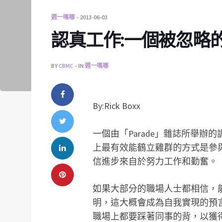
週一嗎哪
2013-06-03
認真工作:一個被忽略
BY
CBMC
IN
週一嗎哪
By:Rick Boxx
一個由「Parade」雜誌所舉
上最有效能鶴立雞群的方式是參
信進步來自於努力工作和勤奮。
如果大部分的職場人士都相信，
明，這大概會成為自我實現的預
職場上都要踩著同事的背，以獲