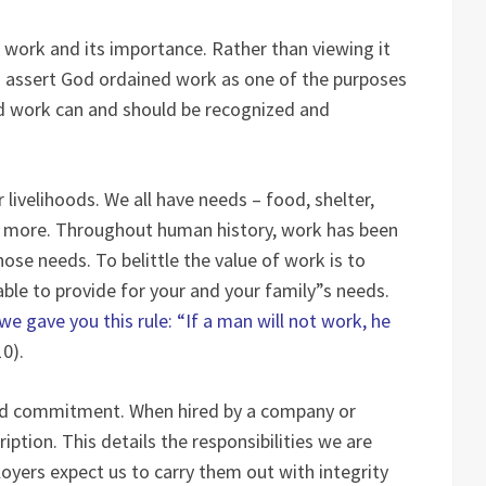
 work and its importance. Rather than viewing it
res assert God ordained work as one of the purposes
rd work can and should be recognized and
 livelihoods. We all have needs – food, shelter,
y more. Throughout human history, work has been
ose needs. To belittle the value of work is to
able to provide for your and your family”s needs.
e gave you this rule: “If a man will not work, he
10).
and commitment. When hired by a company or
iption. This details the responsibilities we are
yers expect us to carry them out with integrity