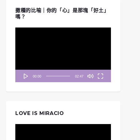
撒種的比喻｜你的「心」是那塊「好土」
嗎？
視
訊
播
放
器
00:00
02:47
LOVE IS MIRACIO
視
訊