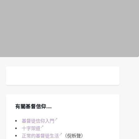
有關基督信仰….
基督徒信仰入門
十字架道
正常的基督徒生活
（倪柝聲）