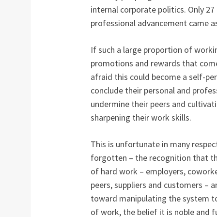
internal corporate politics. Only 2
professional advancement came as 
If such a large proportion of worki
promotions and rewards that come w
afraid this could become a self-pe
conclude their personal and profes
undermine their peers and cultivati
sharpening their work skills.
This is unfortunate in many respec
forgotten – the recognition that th
of hard work – employers, coworker
peers, suppliers and customers – a
toward manipulating the system to 
of work, the belief it is noble and fu