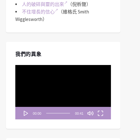
人的破碎與靈的出來
（倪柝聲）
不住增長的信心
（維格氏 Smith
Wigglesworth）
我們的異象
視
訊
播
放
器
00:00
00:41