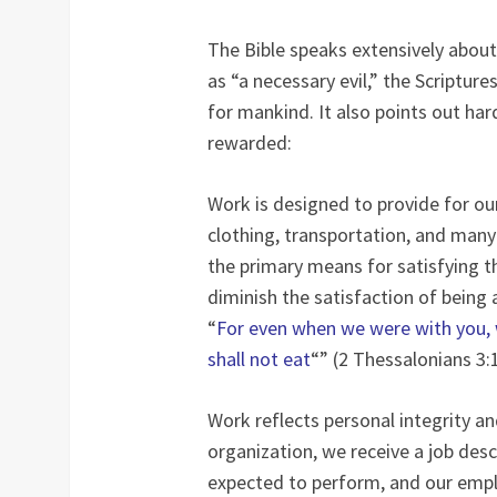
The Bible speaks extensively about
as “a necessary evil,” the Scriptu
for mankind. It also points out ha
rewarded:
Work is designed to provide for our
clothing, transportation, and man
the primary means for satisfying th
diminish the satisfaction of being 
“
For even when we were with you, w
shall not eat
“” (2 Thessalonians 3:
Work reflects personal integrity 
organization, we receive a job descr
expected to perform, and our emplo