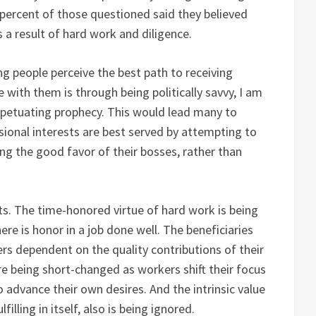
7 percent of those questioned said they believed
a result of hard work and diligence.
ng people perceive the best path to receiving
ith them is through being politically savvy, I am
rpetuating prophecy. This would lead many to
sional interests are best served by attempting to
ng the good favor of their bosses, rather than
ts. The time-honored virtue of hard work is being
ere is honor in a job done well. The beneficiaries
s dependent on the quality contributions of their
re being short-changed as workers shift their focus
advance their own desires. And the intrinsic value
lfilling in itself, also is being ignored.