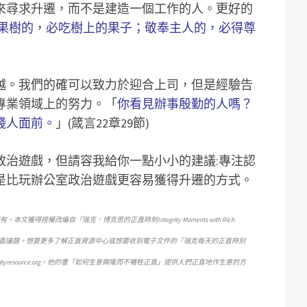
來尋求升遷，而不是建造一個工作的人。更好的
果樹的，必吃樹上的果子；敬奉主人的，必得尊
越。我們的確可以致力於迎合上司，但是經驗告
專業領域上的努力。「
你看見辦事殷勤的人嗎？
賤人面前。
」(箴言22章29節)
政治遊戲，但請容我給你一點小小的建議:專注認
是比玩辦公室政治遊戲更容易獲得升遷的方式。
c.）所有。本文獲得授權改編自「瑞克．博克思的正直時刻Integrity Moments with Rich
的正直議題。想要更多了解正直資源中心或想要收到電子文件的「瑞克每天的正直時刻
www.integrityresource.org。他的書「如何生意興隆而不犧牲正直」提供人們正直地作生意的方