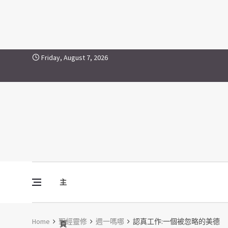
Skip to content
Friday, August 7, 2026
主
Vine Media
葡萄樹傳媒
Home
聖經靈修
週一嗎哪
認真工作:一個被忽略的美德
頁