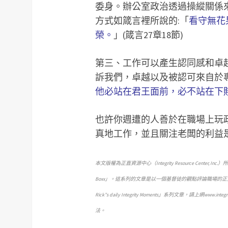
委身。辦公室政治透過操縱關係
方式如箴言裡所說的:「
看守無花
榮。
」(箴言27章18節)
第三、工作可以產生認同感和卓
訴我們，卓越以及被認可來自於
他必站在君王面前，必不站在下
也許你週遭的人善於在職場上玩
真地工作，並且關注老闆的利益
本文版權為正直資源中心（Integrity Resource Center, In
Boxx」。這系列的文章是以一個基督徒的觀點評論職場
Rick”s daily Integrity Moments」系列文章，請上網
法。