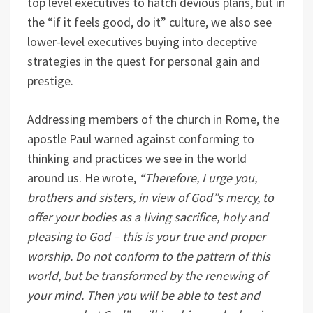
top level executives to hatch devious plans, but in
the “if it feels good, do it” culture, we also see
lower-level executives buying into deceptive
strategies in the quest for personal gain and
prestige.
Addressing members of the church in Rome, the
apostle Paul warned against conforming to
thinking and practices we see in the world
around us. He wrote,
“
Therefore, I urge you,
brothers and sisters, in view of God”s mercy, to
offer your bodies as a living sacrifice, holy and
pleasing to God – this is your true and proper
worship. Do not conform to the pattern of this
world, but be transformed by the renewing of
your mind. Then you will be able to test and