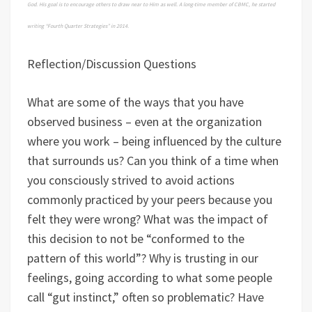
God. His goal is to encourage others to draw near to Him as well. A long-time member of CBMC, he started
writing “Fourth Quarter Strategies” in 2014
.
Reflection/Discussion Questions
What are some of the ways that you have
observed business – even at the organization
where you work – being influenced by the culture
that surrounds us? Can you think of a time when
you consciously strived to avoid actions
commonly practiced by your peers because you
felt they were wrong? What was the impact of
this decision to not be “conformed to the
pattern of this world”? Why is trusting in our
feelings, going according to what some people
call “gut instinct,” often so problematic? Have