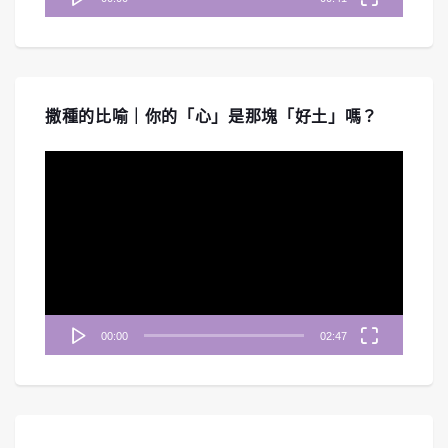
撒種的比喻｜你的「心」是那塊「好土」嗎？
視
訊
播
放
器
00:00
02:47