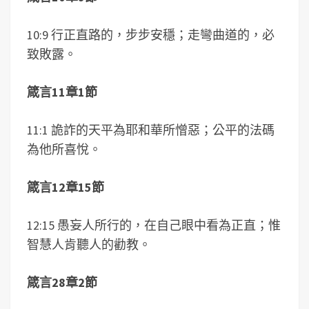
10:9 行正直路的，步步安穩；走彎曲道的，必
致敗露。
箴言11章1節
11:1 詭詐的天平為耶和華所憎惡；公平的法碼
為他所喜悅。
箴言12章15節
12:15 愚妄人所行的，在自己眼中看為正直；惟
智慧人肯聽人的勸教。
箴言28章2節