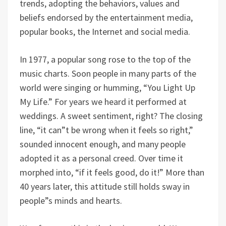
trends, adopting the behaviors, values and
beliefs endorsed by the entertainment media,
popular books, the Internet and social media.
In 1977, a popular song rose to the top of the
music charts. Soon people in many parts of the
world were singing or humming, “You Light Up
My Life.” For years we heard it performed at
weddings. A sweet sentiment, right? The closing
line, “it can”t be wrong when it feels so right,”
sounded innocent enough, and many people
adopted it as a personal creed. Over time it
morphed into, “if it feels good, do it!” More than
40 years later, this attitude still holds sway in
people”s minds and hearts.