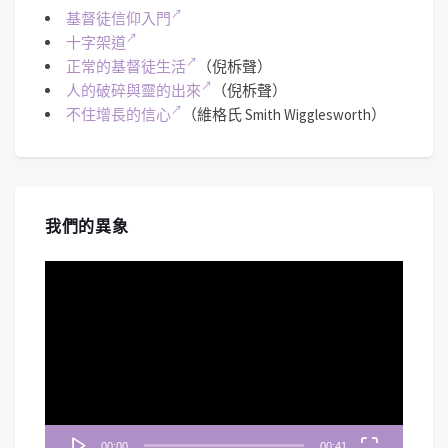
基督徒信仰入門
十字架道
正常的基督徒生活
（倪柝聲）
人的破碎與靈的出來
（倪柝聲）
不住增長的信心
（維格氏 Smith Wigglesworth）
我們的異象
視
訊
播
放
器
00:00
00:41