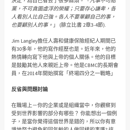
決定，為自己省去了很多麻煩。「
凡事不可結
黨，不可貪圖虛浮的榮耀；只要存心謙卑，各
人看別人比自己強。各人不要單顧自己的事，
也要顧別人的事。
」 (腓立比書 2章3-4節).
Jim Langley擔任人壽和健康保險經紀人期間已
有30多年，他的寫作經歷也是。近年來，他的
熱情轉向寫下他與上帝的個人關係。他的目標
是鼓勵其他人來親近上帝。他是CBMC的長期會
員，在2014年開始撰寫「終場四分之一戰略」
反省與問題討論
在職場上－你的企業或是組織當中，你觀察到
受到世界影響的部分有哪些？ 你能想出一個例
子，是當你覺得這個世界是錯的，所以你有意
識地努力避免和同年齡的人做同樣的事嗎? 這