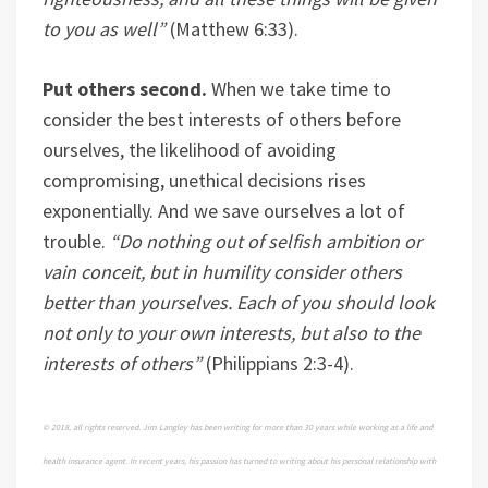
to you as well”
(Matthew 6:33).
Put others second.
When we take time to
consider the best interests of others before
ourselves, the likelihood of avoiding
compromising, unethical decisions rises
exponentially. And we save ourselves a lot of
trouble.
“Do nothing out of selfish ambition or
vain conceit, but in humility consider others
better than yourselves. Each of you should look
not only to your own interests, but also to the
interests of others”
(Philippians 2:3-4).
© 2018, all rights reserved. Jim Langley has been writing for more than 30 years while working as a life and
health insurance agent. In recent years, his passion has turned to writing about his personal relationship with