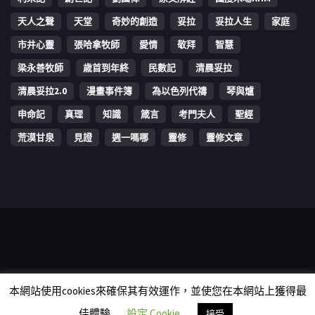
天人之聲
天堂
奇妙的創造
妥拉
妥拉人生
家庭
市井心靈
張哈拿牧師
愛情
敬拜
智慧
梁永善牧師
歳首到年終
民數記
清晨妥拉
清晨妥拉2.0
漫畫事件簿
為以色列代禱
琴與爐
申命記
真理
知識
箴言
考門夫人
聖經
荒漠甘泉
見證
週一嗎哪
靈修
靈修文章
Copyright © 2006-2026 The Vine Media Organization Limited. All
本網站使用cookies來確保其有效運作，並使您在本網站上獲得最
rights reserved.
佳體驗
設定 Cookie
接受