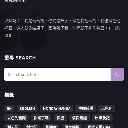
耶穌說：「我是葡萄樹、你們是枝子．常在我裡面的、我也常在他
裡面、這人就多結果子．因為離了我、你們就不能作甚麼。」（約
15:5）
搜㝷 SEARCH
標籤
EN
ENGLISH
MONDAY MANNA
中國成語
以色列
以色列新聞
你累了嗎
保捷
信仰見證
出埃及記
利未記
創世記
劉國偉
原文解經
國度禾場KHM