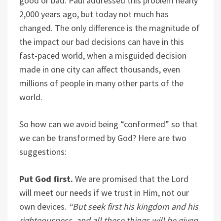
good or bad. Paul addressed this problem nearly
2,000 years ago, but today not much has
changed. The only difference is the magnitude of
the impact our bad decisions can have in this
fast-paced world, when a misguided decision
made in one city can affect thousands, even
millions of people in many other parts of the
world.
So how can we avoid being “conformed” so that
we can be transformed by God? Here are two
suggestions:
Put God first.
We are promised that the Lord
will meet our needs if we trust in Him, not our
own devices.
“But seek first his kingdom and his
righteousness, and all these things will be given