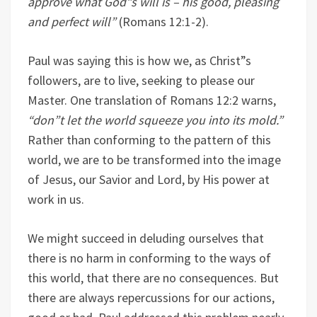
approve what God”s will is – his good, pleasing
and perfect will”
(Romans 12:1-2).
Paul was saying this is how we, as Christ”s
followers, are to live, seeking to please our
Master. One translation of Romans 12:2 warns,
“don”t let the world squeeze you into its mold.”
Rather than conforming to the pattern of this
world, we are to be transformed into the image
of Jesus, our Savior and Lord, by His power at
work in us.
We might succeed in deluding ourselves that
there is no harm in conforming to the ways of
this world, that there are no consequences. But
there are always repercussions for our actions,