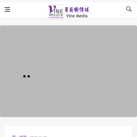
Skip to content
Vine Media
葡萄樹傳媒