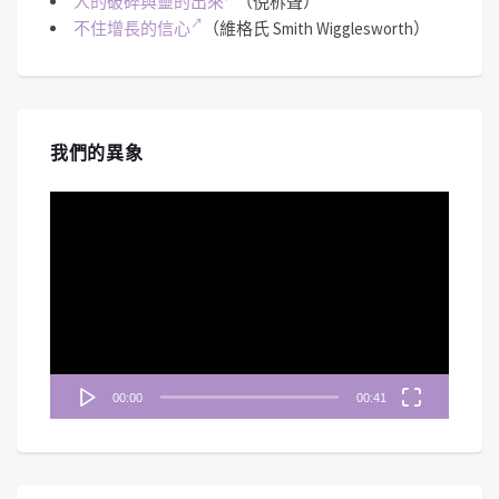
人的破碎與靈的出來
（倪柝聲）
不住增長的信心
（維格氏 Smith Wigglesworth）
我們的異象
視
訊
播
放
器
00:00
00:41