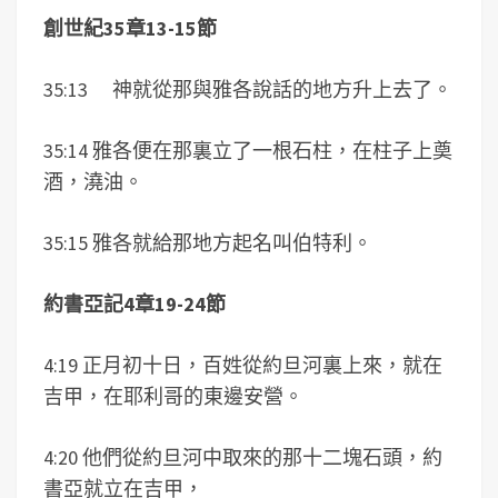
創世紀35章13-15節
35:13 神就從那與雅各說話的地方升上去了。
35:14 雅各便在那裏立了一根石柱，在柱子上奠
酒，澆油。
35:15 雅各就給那地方起名叫伯特利。
約書亞記4章19-24節
4:19 正月初十日，百姓從約旦河裏上來，就在
吉甲，在耶利哥的東邊安營。
4:20 他們從約旦河中取來的那十二塊石頭，約
書亞就立在吉甲，