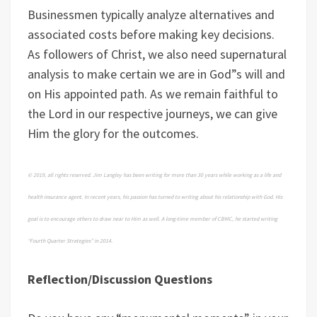
Businessmen typically analyze alternatives and
associated costs before making key decisions.
As followers of Christ, we also need supernatural
analysis to make certain we are in God”s will and
on His appointed path. As we remain faithful to
the Lord in our respective journeys, we can give
Him the glory for the outcomes.
© 2019, all rights reserved. Jim Langley has been writing for more than 30 years while working as a life and
health insurance agent. In recent years, his passion has turned to writing about his relationship with God. His
goal is to encourage others to draw near to Him as well. A long-time member of CBMC, he started writing
“Fourth Quarter Strategies” in 2014.
Reflection/Discussion Questions