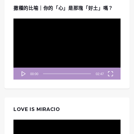
撒種的比喻｜你的「心」是那塊「好土」嗎？
視
訊
播
放
器
00:00
02:47
LOVE IS MIRACIO
視
訊