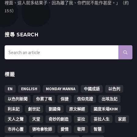
裡面、這人就多結果子．因為離了我、你們就不能作甚麼。」（約
15:5）
搜㝷 SEARCH
標籤
EN
ENGLISH
MONDAY MANNA
中國成語
以色列
以色列新聞
你累了嗎
保捷
信仰見證
出埃及記
利未記
創世記
劉國偉
原文解經
國度禾場KHM
天人之聲
天堂
奇妙的創造
妥拉
妥拉人生
家庭
市井心靈
張哈拿牧師
愛情
敬拜
智慧