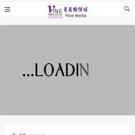
Skip to content
Vine Media
葡萄樹傳媒