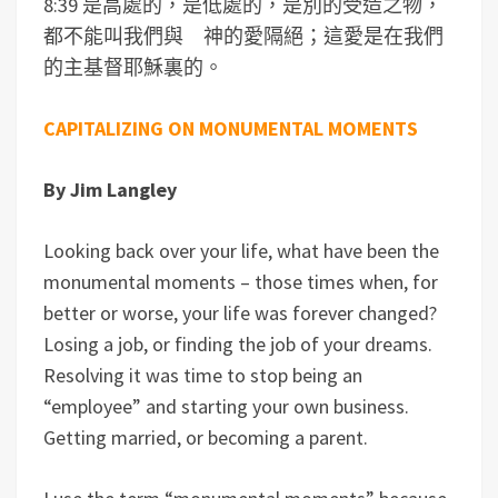
8:39 是高處的，是低處的，是別的受造之物，
都不能叫我們與 神的愛隔絕；這愛是在我們
的主基督耶穌裏的。
CAPITALIZING ON MONUMENTAL MOMENTS
By Jim Langley
Looking back over your life, what have been the
monumental moments – those times when, for
better or worse, your life was forever changed?
Losing a job, or finding the job of your dreams.
Resolving it was time to stop being an
“employee” and starting your own business.
Getting married, or becoming a parent.