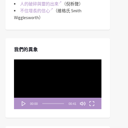
人的破碎與靈的出來
（倪柝聲）
不住增長的信心
（維格氏 Smith
Wigglesworth）
我們的異象
視
訊
播
放
器
00:00
00:41