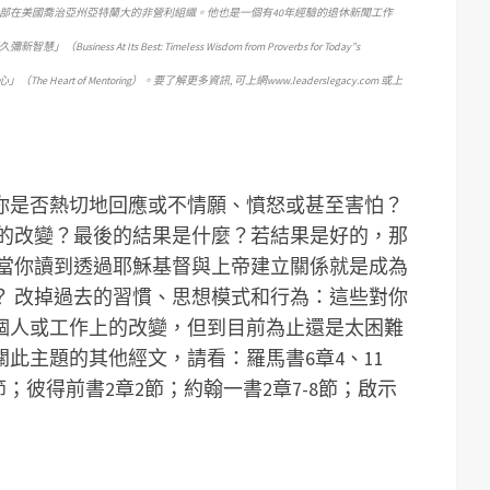
部在美國喬治亞州亞特蘭大的非營利組織。他也是一個有40年經驗的退休新聞工作
At Its Best: Timeless Wisdom from Proverbs for Today”s
（The Heart of Mentoring）。要了解更多資訊, 可上網www.leaderslegacy.com 或上
你是否熱切地回應或不情願、憤怒或甚至害怕？
的改變？最後的結果是什麼？若結果是好的，那
當你讀到透過耶穌基督與上帝建立關係就是成為
？
改掉過去的習慣、思想模式和行為：這些對你
個人或工作上的改變，但到目前為止還是太困難
關此主題的其他經文，請看：
羅馬書6章4、11
4節；彼得前書2章2節；約翰一書2章7-8節；啟示