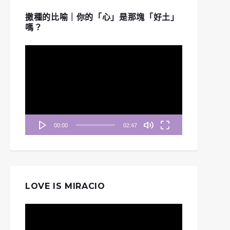
撒種的比喻｜你的「心」是那塊「好土」
嗎？
視
訊
播
放
器
00:00
02:47
LOVE IS MIRACIO
視
訊