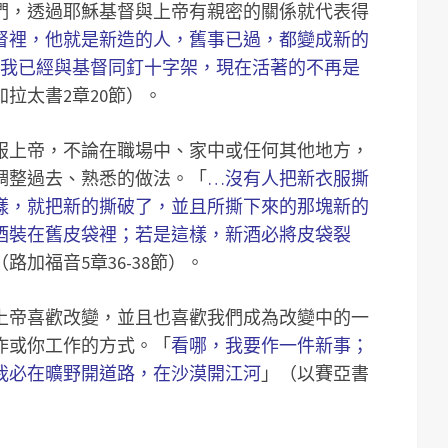
們，透過耶穌基督與上帝有親密的關係就代表得
督裡，他就是新造的人，舊事已過，都變成新的
我已經與基督同釘十字架，現在活著的不再是
加拉太書2章20節）。
服上帝，不論在職場中、家中或任何其他地方，
調整過去、熟悉的做法。「
…沒有人把新衣服撕
樣，就把新的撕破了，並且所撕下來的那塊新的
酒裝在舊皮袋裡；若是這樣，新酒必將皮袋裂
（路加福音5章36-38節）。
上帝喜歡改變，並且也喜歡我們成為改變中的一
作或你工作的方式。「
看哪，我要作一件新事；
我必在曠野開道路，在沙漠開江河
」（以賽亞書