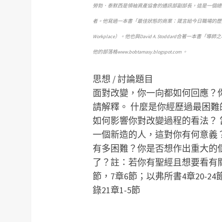
勞勃．泰默西是領袖資產協會的通訊部副部長，這是一個總
者。他寫過一本書「最佳狀態的商業：箴言給今日職場的歷久彌新智慧」（Business 
Workplace）。他也與David A. Stoddard合著一本書「導師之心」
他的部落格www.bobtamasy.blogspot.com 。
思想 / 討論題目
面對改變，你一向都如何回應？
請解釋。
什麼是你經歷過最困難
如何影響你對改變過程的看法？
一個新造的人，這對你有何意義
有多困難？你是否想作出重大的
了？
註：若你有聖經且想要看有
節，7章6節；以弗所書4章20-2
錄21章1-5節