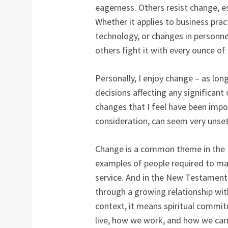
eagerness. Others resist change, e
Whether it applies to business pra
technology, or changes in personn
others fight it with every ounce of
Personally, I enjoy change – as long
decisions affecting any significan
changes that I feel have been impo
consideration, can seem very unset
Change is a common theme in the B
examples of people required to ma
service. And in the New Testament,
through a growing relationship with
context, it means spiritual commi
live, how we work, and how we carr