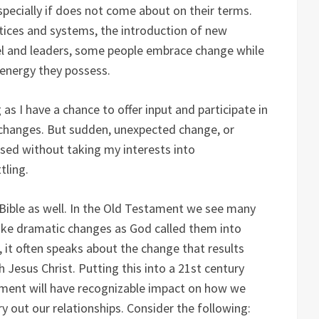
specially if does not come about on their terms.
ctices and systems, the introduction of new
el and leaders, some people embrace change while
 energy they possess.
 as I have a chance to offer input and participate in
t changes. But sudden, unexpected change, or
sed without taking my interests into
tling.
ible as well. In the Old Testament we see many
ke dramatic changes as God called them into
 it often speaks about the change that results
 Jesus Christ. Putting this into a 21st century
tment will have recognizable impact on how we
y out our relationships. Consider the following: