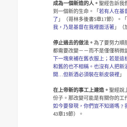
成為一個新造的人。
聖經告訴我
到一個新的生命。「
若有人在基
了
」（哥林多後書5章17節）。「
我，乃是基督在我裡面活著
」（
停止過去的做法。
為了要努力順
都需要改變－－而不是僅僅稍微
下一塊來補在舊衣服上；若是這
和舊的也不相稱。也沒有人把新
開…但新酒必須裝在新皮袋裡
」
在上帝新的事工上建造。
聖經說
份子。那改變可能是有關你的工
如今要發現，你們豈不知道嗎﹖
43章19節）。