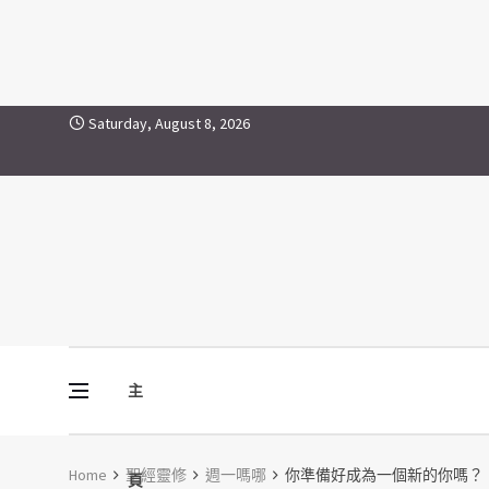
Skip to content
Saturday, August 8, 2026
主
Vine Media
葡萄樹傳媒
Home
聖經靈修
週一嗎哪
你準備好成為一個新的你嗎？
頁