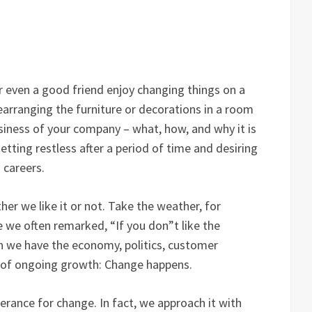
r even a good friend enjoy changing things on a
rearranging the furniture or decorations in a room
siness of your company – what, how, and why it is
tting restless after a period of time and desiring
 careers.
her we like it or not. Take the weather, for
re we often remarked, “If you don”t like the
 we have the economy, politics, customer
s of ongoing growth: Change happens.
erance for change. In fact, we approach it with