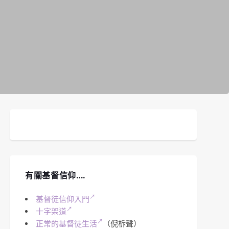
有關基督信仰….
基督徒信仰入門
十字架道
正常的基督徒生活
（倪柝聲）