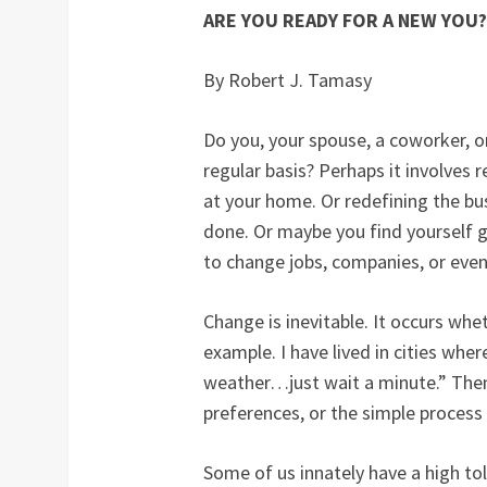
ARE YOU READY FOR A NEW YOU?
By Robert J. Tamasy
Do you, your spouse, a coworker, o
regular basis? Perhaps it involves 
at your home. Or redefining the bu
done. Or maybe you find yourself ge
to change jobs, companies, or even
Change is inevitable. It occurs whet
example. I have lived in cities whe
weather…just wait a minute.” Then
preferences, or the simple proces
Some of us innately have a high tol