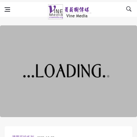
Skip to content
Vine Media
葡萄樹傳媒