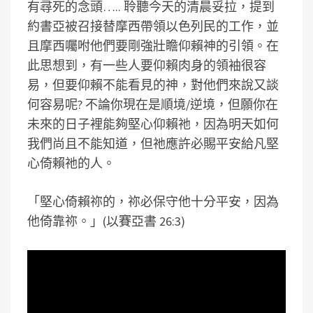
有尋死的念頭….. 聆聽今天的清晨妥拉，提到
約書亞被召接替摩西帶領以色列民的工作，並
且摩西囑咐他們要剛強壯瞻仰賴神的引領。在
此思想到，有一些人要仰賴肉身的領袖很容
易，但要仰賴不能看見的神，對他們來說又談
何容易呢? 不論你現在是順境/逆境，但願你在
未來的日子裡能夠堅心仰賴祂，因為明天如何
我們尚且不能知道，但祂應許必賜平安給凡堅
心倚賴祂的人。
「堅心倚賴祢的，祢必保守他十分平安，因為
他倚靠祢。」(以賽亞書 26:3)