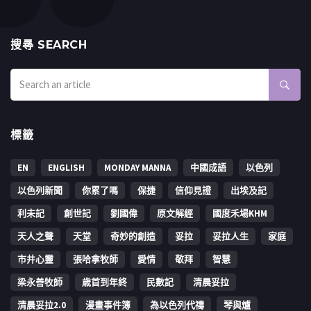
搜㝷 SEARCH
標籤
EN
ENGLISH
MONDAY MANNA
中國成語
以色列
以色列新聞
你累了嗎
保捷
信仰見證
出埃及記
利未記
創世記
劉國偉
原文解經
國度禾場KHM
天人之聲
天堂
奇妙的創造
妥拉
妥拉人生
家庭
市井心靈
張哈拿牧師
愛情
敬拜
智慧
梁永善牧師
歳首到年終
民數記
清晨妥拉
清晨妥拉2.0
漫畫事件簿
為以色列代禱
琴與爐