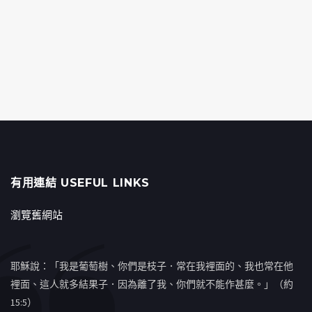
有用連結 USEFUL LINKS
瀏覽舊網站
耶穌說：「我是葡萄樹、你們是枝子．常在我裡面的、我也常在他
裡面、這人就多結果子．因為離了我、你們就不能作甚麼。」（約
15:5）