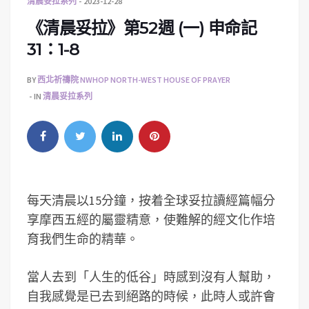
清晨妥拉系列
2023-12-28
《清晨妥拉》第52週 (一) 申命記
31：1-8
BY
西北祈禱院 NWHOP NORTH-WEST HOUSE OF PRAYER
IN
清晨妥拉系列
每天清晨以15分鐘，按着全球妥拉讀經篇幅分
享摩西五經的屬靈精意，使難解的經文化作培
育我們生命的精華。
當人去到「人生的低谷」時感到沒有人幫助，
自我感覺是已去到絕路的時候，此時人或許會