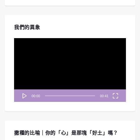
我們的異象
視
訊
播
放
器
00:00
00:41
撒種的比喻｜你的「心」是那塊「好土」嗎？