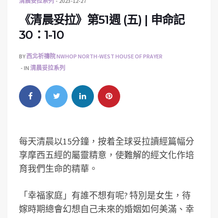
清晨妥拉系列
2023-12-27
《清晨妥拉》第51週 (五) | 申命記
30：1-10
BY
西北祈禱院 NWHOP NORTH-WEST HOUSE OF PRAYER
IN
清晨妥拉系列
每天清晨以15分鐘，按着全球妥拉讀經篇幅分
享摩西五經的屬靈精意，使難解的經文化作培
育我們生命的精華。
「幸福家庭」有誰不想有呢? 特別是女生，待
嫁時期總會幻想自己未來的婚姻如何美滿、幸