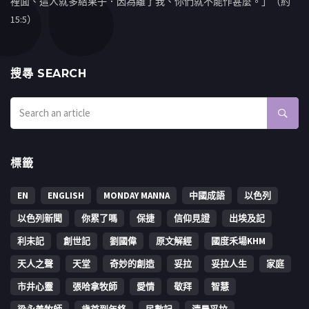
裡面、這人就多結果子．因為離了我、你們就不能作甚麼。」（約
15:5）
搜㝷 SEARCH
標籤
EN
ENGLISH
MONDAY MANNA
中國成語
以色列
以色列新聞
你累了嗎
保捷
信仰見證
出埃及記
利未記
創世記
劉國偉
原文解經
國度禾場KHM
天人之聲
天堂
奇妙的創造
妥拉
妥拉人生
家庭
市井心靈
張哈拿牧師
愛情
敬拜
智慧