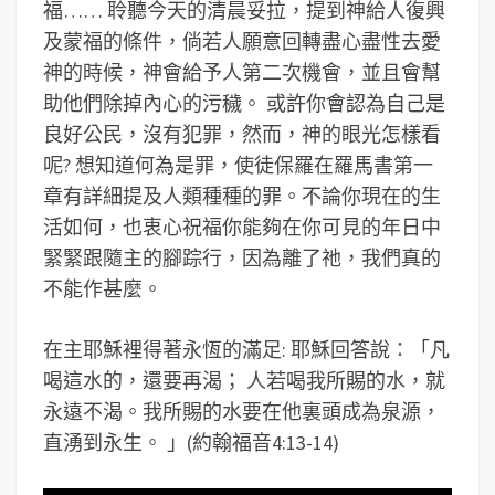
福…… 聆聽今天的清晨妥拉，提到神給人復興
及蒙福的條件，倘若人願意回轉盡心盡性去愛
神的時候，神會給予人第二次機會，並且會幫
助他們除掉內心的污穢。 或許你會認為自己是
良好公民，沒有犯罪，然而，神的眼光怎樣看
呢? 想知道何為是罪，使徒保羅在羅馬書第一
章有詳細提及人類種種的罪。不論你現在的生
活如何，也衷心祝福你能夠在你可見的年日中
緊緊跟隨主的腳踪行，因為離了祂，我們真的
不能作甚麼。
在主耶穌裡得著永恆的滿足: 耶穌回答說：「凡
喝這水的，還要再渴； 人若喝我所賜的水，就
永遠不渴。我所賜的水要在他裏頭成為泉源，
直湧到永生。 」(約翰福音4:13-14)