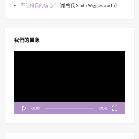
不住增長的信心
（維格氏 Smith Wigglesworth）
我們的異象
視
訊
播
放
器
00:00
00:41