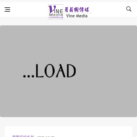
Skip to content
Vine Media
葡萄樹傳媒