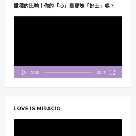
撒種的比喻｜你的「心」是那塊「好土」嗎？
視
訊
播
放
器
00:00
02:47
LOVE IS MIRACIO
視
訊