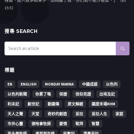
15:5）
搜㝷 SEARCH
標籤
EN
ENGLISH
MONDAY MANNA
中國成語
以色列
以色列新聞
你累了嗎
保捷
信仰見證
出埃及記
利未記
創世記
劉國偉
原文解經
國度禾場KHM
天人之聲
天堂
奇妙的創造
妥拉
妥拉人生
家庭
市井心靈
張哈拿牧師
愛情
敬拜
智慧
梁永善牧師
歳首到年終
民數記
清晨妥拉