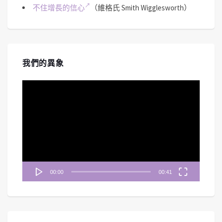
不住增長的信心
（維格氏 Smith Wigglesworth）
我們的異象
視
訊
播
放
器
00:00
00:41