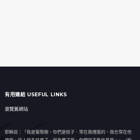
有用連結 USEFUL LINKS
瀏覽舊網站
耶穌說：「我是葡萄樹、你們是枝子．常在我裡面的、我也常在他
裡面、這人就多結果子．因為離了我、你們就不能作甚麼。」（約