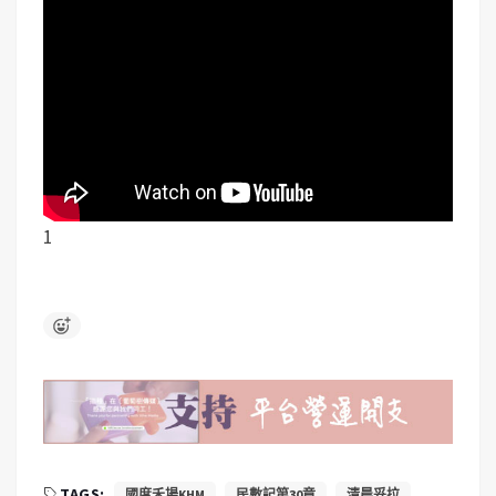
1
TAGS:
國度禾場KHM
民數記第30章
清晨妥拉