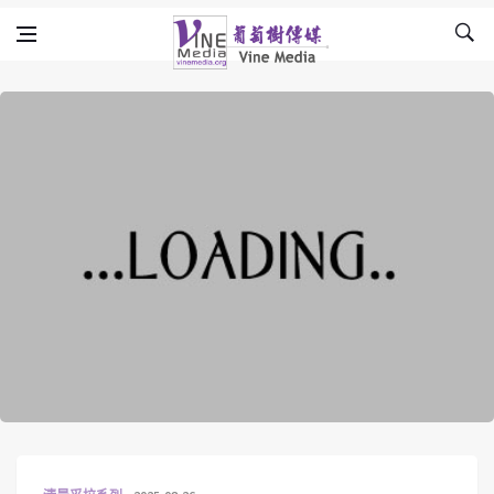
Skip to content
Vine Media
葡萄樹傳媒