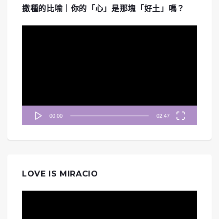
撒種的比喻｜你的「心」是那塊「好土」嗎？
視
訊
播
放
器
00:00
02:47
LOVE IS MIRACIO
視
訊