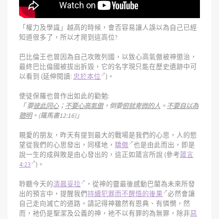
「權力及學識」越高的時候，會否容易讓人誤以為自己已經
知道很多了，所以才爬到這高位?
巴比倫王也曾因為自己攻敗列國，以致心高氣傲被神懲治，
最終巴比倫國被拔出拆毀，它的名字現只能在歷史遺跡中可
以看到 (延伸閱讀:
忠於本位
)。
使徒保羅也曾作出如此的勸勉:
「 要
彼此同心
；
不要心高氣傲
，倒要
俯就卑微的人
。
不要自以為
聰明
。(羅馬書12:16)」
親愛的朋友，昨天有提到最大的戰場是我們的心思，人的慾
望從我們的心思發出，同樣地，
驕傲
也是由此而出，即是
說一生的成與敗是由心發出的，這正如箴言所說 (參考
箴言
4:23
)。
聆聽今天的
清晨妥拉
，從神的靈最後感動巴蘭為未來所發
出的預言中，提醒我們
持續犯罪而不醒悟的後果
必然會讓
自己走向滅亡的道路。請記得神雖然有恩典、有憐憫，然
而，衪仍是聖潔及公義的神，衪不以有罪的為無罪，除非
惡