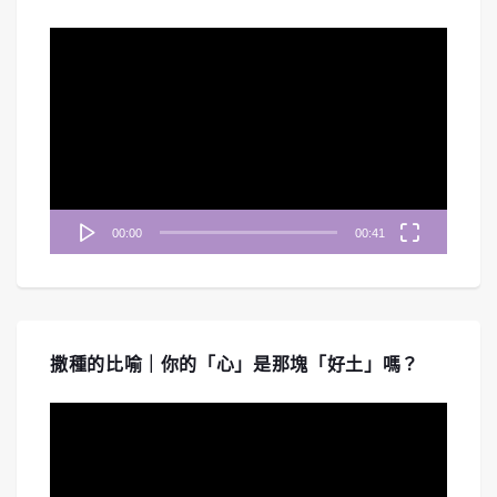
視
訊
播
放
器
00:00
00:41
撒種的比喻｜你的「心」是那塊「好土」嗎？
視
訊
播
放