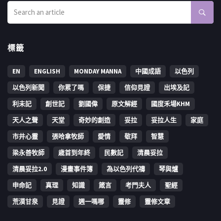
標籤
EN
ENGLISH
MONDAY MANNA
中國成語
以色列
以色列新聞
你累了嗎
保捷
信仰見證
出埃及記
利未記
創世記
劉國偉
原文解經
國度禾場KHM
天人之聲
天堂
奇妙的創造
妥拉
妥拉人生
家庭
市井心靈
張哈拿牧師
愛情
敬拜
智慧
梁永善牧師
歳首到年終
民數記
清晨妥拉
清晨妥拉2.0
漫畫事件簿
為以色列代禱
琴與爐
申命記
真理
知識
箴言
考門夫人
聖經
荒漠甘泉
見證
週一嗎哪
靈修
靈修文章