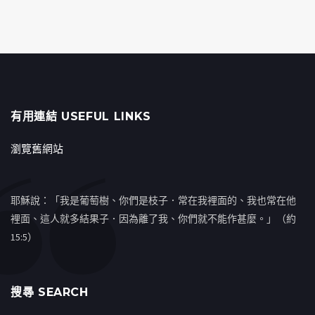
有用連結 USEFUL LINKS
瀏覽舊網站
耶穌說：「我是葡萄樹、你們是枝子．常在我裡面的、我也常在他
裡面、這人就多結果子．因為離了我、你們就不能作甚麼。」（約
15:5）
搜㝷 SEARCH