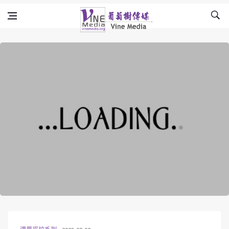
Skip to content
Vine Media
葡萄樹傳媒