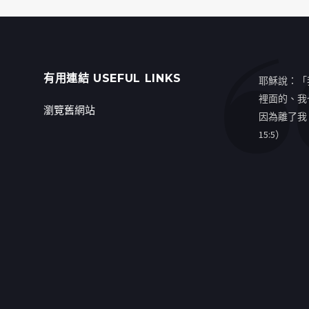
有用連結 USEFUL LINKS
耶穌說：「
裡面的、我
瀏覽舊網站
因為離了我
15:5）