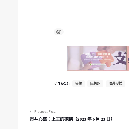
1
TAGS:
妥拉
民數記
清晨妥拉
Previous Post
市井心靈：上主的揀選（2023 年 6 月 23 日）