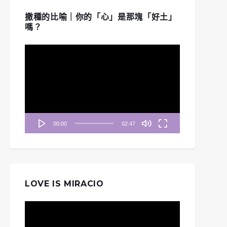
撒種的比喻｜你的「心」是那塊「好土」
嗎？
視
訊
播
放
器
00:00
02:47
LOVE IS MIRACIO
視
訊