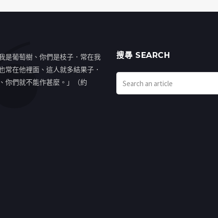
搜㝷 SEARCH
我是葡萄樹、你們是枝子．常在我
也常在他裡面、這人就多結果子．
、你們就不能作甚麼。」（約