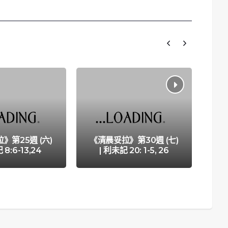
《
》第25週 (六)
《清晨妥拉》第30週 (七)
|
 8:6-13,24
| 利未記 20: 1-5, 26