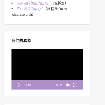
人的破碎與靈的出來
（倪柝聲）
不住增長的信心
（維格氏 Smith
Wigglesworth）
我們的異象
視
訊
播
放
器
00:00
00:41