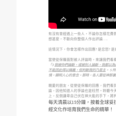
有沒有曾經遇上一些人，不論你怎樣花費
想甚麼，不斷向你整個人作出評論…..
這情況下，你會怎樣作出回應? 是忿怒? 是
當使徒保羅面對被人評論時，來讓我們看看
「3
我被你們論斷，或被別人論斷，我都以為
不能因此得以稱義，但判斷我的乃是主
。 5
情，顯明人心的意念。那時，各人要從神那裏得着
親愛的朋友，從使徒保羅的回應，我們看
論，因他知道人的爭論也是枉然。聆聽今
上，反倒謙卑自己伏在神大能的手下，將
每天清晨以15分鐘，按着全球
經文化作培育我們生命的精華！