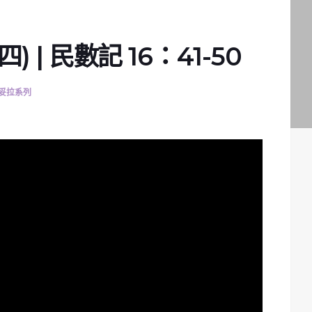
 | 民數記 16：41-50
妥拉系列