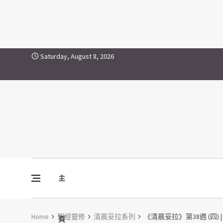
Skip to content
Saturday, August 8, 2026
主
Vine Media
葡萄樹傳媒
Home
聖經靈修
清晨妥拉系列
《清晨妥拉》第38週 (四) | 
頁