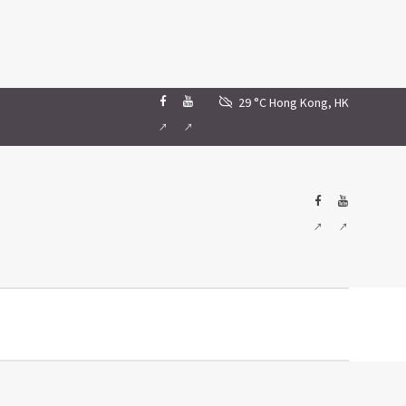
29 °C
Hong Kong, HK