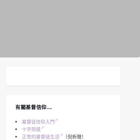
有關基督信仰….
基督徒信仰入門
十字架道
正常的基督徒生活
（倪柝聲）