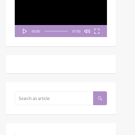
播
放
器
00:00
07:00
清晨妥拉》第20週 (四)
 出埃及記 28: 7,9-12,
《清晨妥拉》第15週 (一) |
29-30
出埃及記10：1