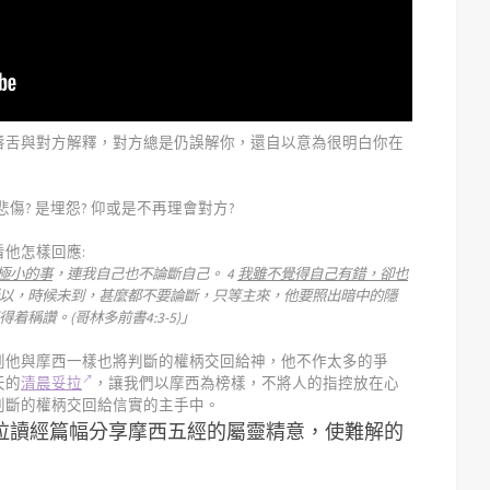
唇舌與對方解釋，對方總是仍誤解你，還自以意為很明白你在
悲傷? 是埋怨? 仰或是不再理會對方?
他怎樣回應:
極小的事
，連我自己也不論斷自己。 4
我雖不覺得自己有錯，卻也
 所以，時候未到，甚麼都不要論斷，只等主來，他要照出暗中的隱
稱讚。(哥林多前書4:3-5)」
到他與摩西一樣也將判斷的權柄交回給神，他不作太多的爭
天的
清晨妥拉
，讓我們以摩西為榜樣，不將人的指控放在心
判斷的權柄交回給信實的主手中。
妥拉讀經篇幅分享摩西五經的屬靈精意，使難解的