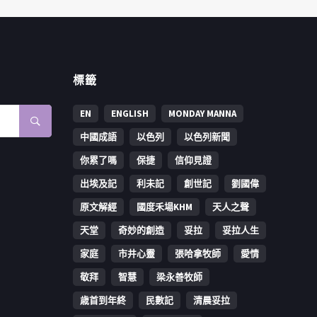
標籤
EN
ENGLISH
MONDAY MANNA
中國成語
以色列
以色列新聞
你累了嗎
保捷
信仰見證
出埃及記
利未記
創世記
劉國偉
原文解經
國度禾場KHM
天人之聲
天堂
奇妙的創造
妥拉
妥拉人生
家庭
市井心靈
張哈拿牧師
愛情
敬拜
智慧
梁永善牧師
歳首到年終
民數記
清晨妥拉