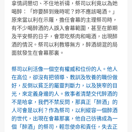
拿情詞懇切、不住地祈禱，祭司以利竟以為她
喝醉：「妳要醉到幾時呢？妳不應該喝酒。」
原來當以利在示羅，擔任會幕的主理祭司時，
有不少喝醉酒的人誤入會幕範圍，甚至在節期
及平安祭的日子，會眾吃祭肉和喝酒，出現醉
酒的情況。祭司以利教導無方，醉酒胡混的局
面就發生在會幕那裏。
祭司以利活像一個空有權威和位份的人。他人
在高位，卻沒有把領導、教訓及牧養的職份做
好，反倒以貧乏的屬靈判斷力，以及狹窄的目
光，來定義身邊的人。敘事者清楚交代醉酒的
不是哈拿，我們不禁反問，那真正「醉酒」的
人可會是以利？作為祭司，以利縱容一個醉酒
的世代，出現在會幕那裏，他自己彷彿成為一
個「醉酒」的祭司，輕忽使命和責任，失去正