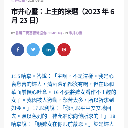
市井心靈
2023-07-13
市井心靈：上主的揀選（2023 年 6
月 23 日）
BY
香港工商基督徒協會(CBMC HK)
IN
市井心靈
1:15 哈拿回答說：「主啊，不是這樣。我是心
裏愁苦的婦人，清酒濃酒都沒有喝，但在耶和
華面前傾心吐意。 16 不要將婢女看作不正經的
女子。我因被人激動，愁苦太多，所以祈求到
如今。」 17 以利說：「你可以平平安安地回
去。願以色列的 神允准你向他所求的！」 18
哈拿說：「願婢女在你眼前蒙恩。」於是婦人