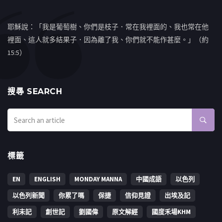
耶穌說：「我是葡萄樹、你們是枝子．常在我裡面的、我也常在他
裡面、這人就多結果子．因為離了我、你們就不能作甚麼。」（約
15:5）
搜㝷 SEARCH
標籤
EN
ENGLISH
MONDAY MANNA
中國成語
以色列
以色列新聞
你累了嗎
保捷
信仰見證
出埃及記
利未記
創世記
劉國偉
原文解經
國度禾場KHM