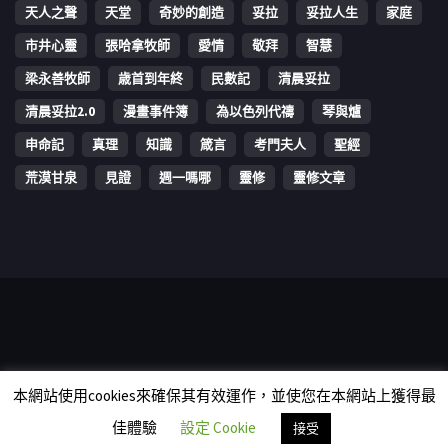
天人之聲
天堂
奇妙的創造
妥拉
妥拉人生
家庭
市井心靈
張哈拿牧師
愛情
敬拜
智慧
梁永善牧師
歳首到年終
民數記
清晨妥拉
清晨妥拉2.0
漫畫事件簿
為以色列代禱
琴與爐
申命記
真理
知識
箴言
考門夫人
聖經
荒漠甘泉
見證
週一嗎哪
靈修
靈修文章
Copyright © 2006-2026 The Vine Media Organization Limited. All
本網站使用cookies來確保其有效運作，並使您在本網站上獲得最
rights reserved.
佳體驗
設定 Cookie
接受