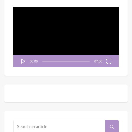
視
訊
播
放
器
00:00
07:00