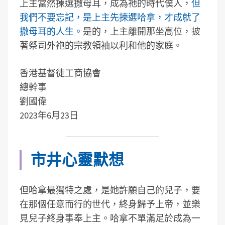
上主當然揀選撒母耳，成為祂的時代僕人，
但
我們不要忘記，是上主先揀選哈拿，才成就了
撒母耳的人生。
是的，上主離開那坐高位，披
著祭司外袍的宗教領袖以利和他的家庭。
香港基督徒工商協會
總幹事
劉國偉
2023年6月23日
市井心靈默想
但哈拿最獨特之處，是她許願自己的兒子，要
在那個任意而行的世代，終身歸予上帝，並樂
見兒子終身事奉上主。哈拿不單滿足於成為一