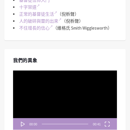
基督徒信仰入門
十字架道
正常的基督徒生活
（倪柝聲）
人的破碎與靈的出來
（倪柝聲）
不住增長的信心
（維格氏 Smith Wigglesworth）
我們的異象
視
訊
播
放
器
00:00
00:41