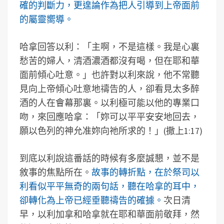
確的判斷力，更遑論作為把人引導到上帝面前
的屬靈嚮導。
哈拿回答以利：「主啊，不是這樣。我是心裏
愁苦的婦人，清酒濃酒都沒有喝，但在耶和華
面前傾心吐意。」也許對以利來說，他不常聽
見向上帝傾心吐意地禱告的人，卻看見太多醉
酒的人在會幕那裏。以利極可能以他的專業口
吻，來回應哈拿：「妳可以平平安安地回去，
願以色列的神允准妳向祂所求的！」(撒上1:17)
到底以利說這番話的時候有多麼誠懇，並不是
敘事的焦點所在。
故事的轉折點，在於祭司以
利看似平平無奇的兩句話，聽在哈拿的耳中，
卻轉化為上帝已經垂聽禱告的確據。
次日清
早，以利加拿和哈拿就在耶和華面前敬拜，然