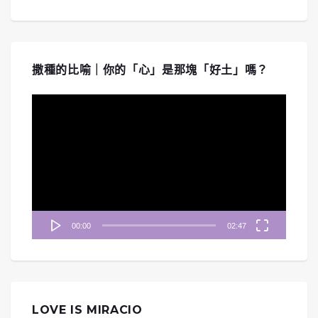
撒種的比喻｜你的「心」是那塊「好土」嗎？
視
訊
播
放
器
00:00
02:47
LOVE IS MIRACIO