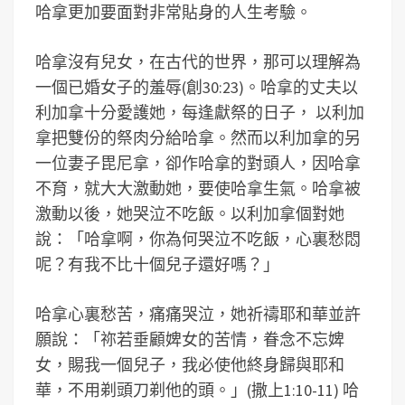
哈拿更加要面對非常貼身的人生考驗。
哈拿沒有兒女，在古代的世界，那可以理解為
一個已婚女子的羞辱(創30:23)。哈拿的丈夫以
利加拿十分愛護她，每逢獻祭的日子， 以利加
拿把雙份的祭肉分給哈拿。然而以利加拿的另
一位妻子毘尼拿，卻作哈拿的對頭人，因哈拿
不育，就大大激動她，要使哈拿生氣。哈拿被
激動以後，她哭泣不吃飯。以利加拿個對她
說：「哈拿啊，你為何哭泣不吃飯，心裏愁悶
呢？有我不比十個兒子還好嗎？」
哈拿心裏愁苦，痛痛哭泣，她祈禱耶和華並許
願說：「祢若垂顧婢女的苦情，眷念不忘婢
女，賜我一個兒子，我必使他終身歸與耶和
華，不用剃頭刀剃他的頭。」(撒上1:10-11) 哈