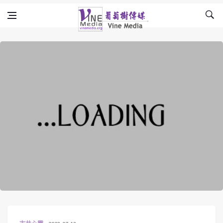
Skip to content
Vine Media
葡萄樹傳媒