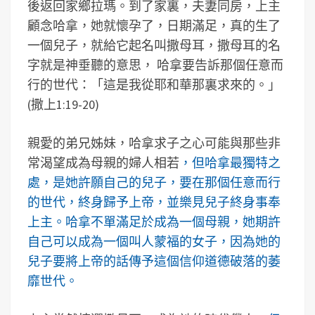
後返回家鄉拉瑪。到了家裏，夫妻同房，上主
顧念哈拿，她就懷孕了，日期滿足，真的生了
一個兒子，就給它起名叫撒母耳，撒母耳的名
字就是神垂聽的意思， 哈拿要告訴那個任意而
行的世代：「這是我從耶和華那裏求來的。」
(撒上1:19-20)
親愛的弟兄姊妹，哈拿求子之心可能與那些非
常渴望成為母親的婦人相若
，但哈拿最獨特之
處，是她許願自己的兒子，要在那個任意而行
的世代，終身歸予上帝，並樂見兒子終身事奉
上主。哈拿不單滿足於成為一個母親，她期許
自己可以成為一個叫人蒙福的女子，因為她的
兒子要將上帝的話傳予這個信仰道德破落的萎
靡世代。