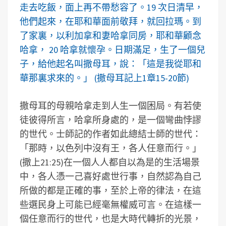
走去吃飯，面上再不帶愁容了。19 次日清早，
他們起來，在耶和華面前敬拜，就回拉瑪。到
了家裏，以利加拿和妻哈拿同房，耶和華顧念
哈拿， 20 哈拿就懷孕。日期滿足，生了一個兒
子，給他起名叫撒母耳，說：「這是我從耶和
華那裏求來的。」 (撒母耳記上1章15-20節)
撒母耳的母親哈拿走到人生一個困局。有若使
徒彼得所言，哈拿所身處的，是一個彎曲悖謬
的世代。士師記的作者如此總結士師的世代：
「那時，以色列中沒有王，各人任意而行。」
(撒上21:25)在一個人人都自以為是的生活場景
中，各人憑一己喜好處世行事，自然認為自己
所做的都是正確的事，至於上帝的律法，在這
些選民身上可能已經毫無權威可言。在這樣一
個任意而行的世代，也是大時代轉折的光景，