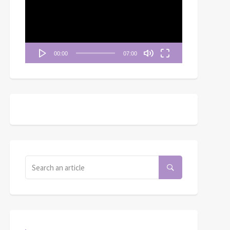
播
放
器
00:00
07:00
月二十三日──跟從耶穌
市井心靈：亞比該的抉擇
的三「不」
（第 214 期）