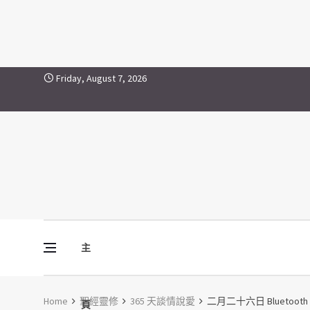
Skip to content
Friday, August 7, 2026
主
Vine Media
葡萄樹傳媒
Home
聖經靈修
365 天談情說愛
二月二十六日 Bluetooth an
頁