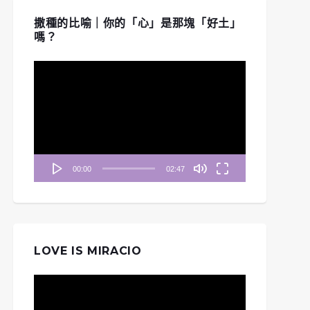
撒種的比喻｜你的「心」是那塊「好土」
嗎？
視
訊
播
放
器
00:00
02:47
LOVE IS MIRACIO
視
訊