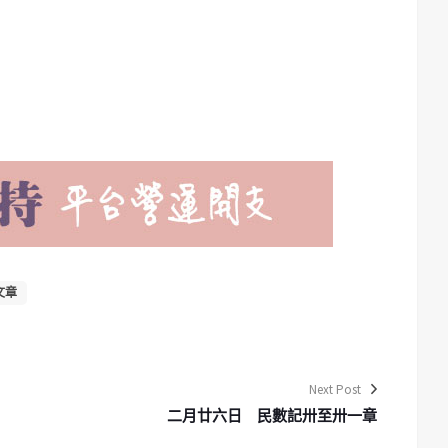
文章
Next Post
二月廿六日 民數記卅至卅一章