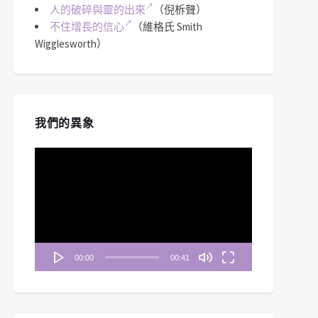
人的破碎與靈的出來
（倪柝聲）
不住增長的信心
（維格氏 Smith
Wigglesworth）
我們的異象
視
訊
播
放
器
00:00
00:41