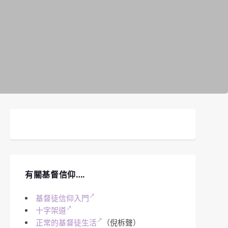
有關基督信仰….
基督徒信仰入門
十字架道
正常的基督徒生活
（倪柝聲）