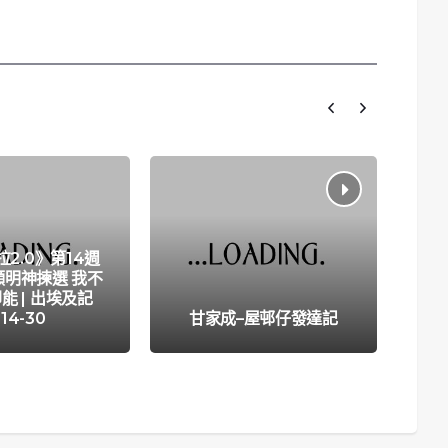
2.0》第14週
譜顯明神揀選 我不
能 | 出埃及記
三
:14-30
甘家成–屋邨仔發達記