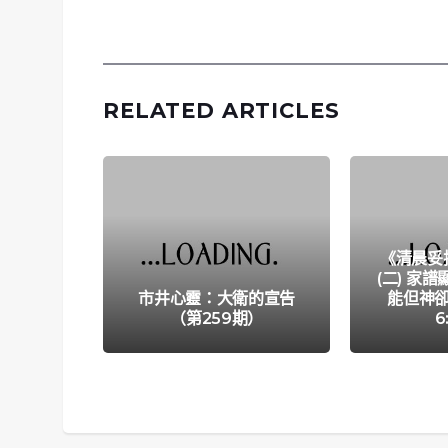
RELATED ARTICLES
《清晨妥拉
(二) 家
市井心靈：大衛的宣告
能但神卻
（第259期）
6