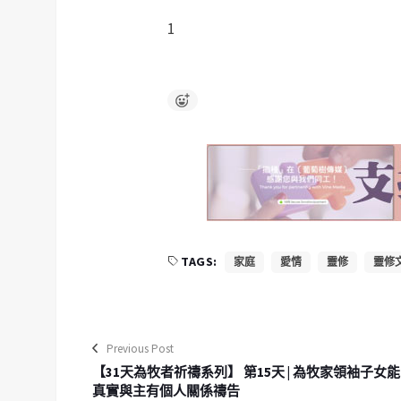
1
TAGS:
家庭
愛情
靈修
靈修
Previous Post
【31天為牧者祈禱系列】 第15天 | 為牧家領袖子女能
真實與主有個人關係禱告