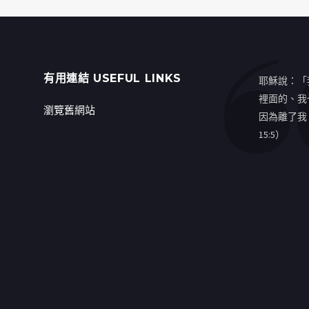
有用連結 USEFUL LINKS
耶穌說：「
裡面的、我
瀏覽舊網站
因為離了我
15:5）