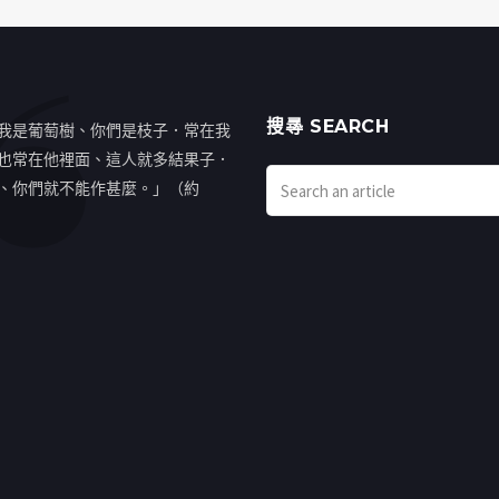
搜㝷 SEARCH
我是葡萄樹、你們是枝子．常在我
也常在他裡面、這人就多結果子．
、你們就不能作甚麼。」（約