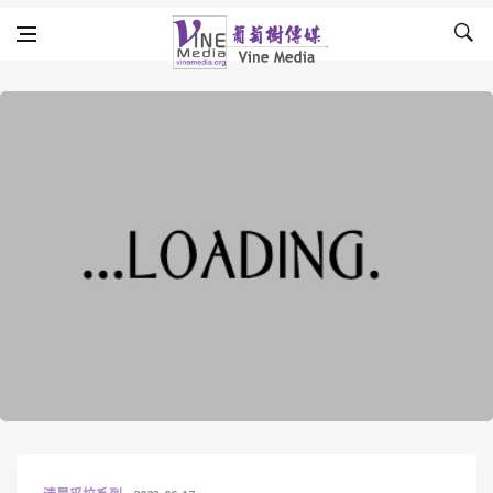
Skip to content
Vine Media
葡萄樹傳媒