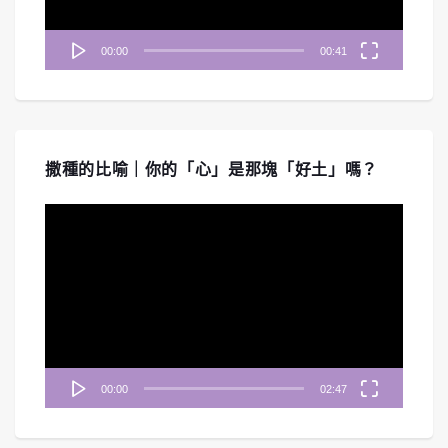
00:00
00:41
撒種的比喻｜你的「心」是那塊「好土」嗎？
視
訊
播
放
器
00:00
02:47