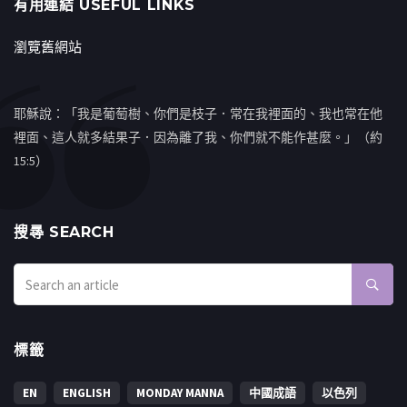
有用連結 USEFUL LINKS
瀏覽舊網站
耶穌說：「我是葡萄樹、你們是枝子．常在我裡面的、我也常在他
裡面、這人就多結果子．因為離了我、你們就不能作甚麼。」（約
15:5）
搜㝷 SEARCH
標籤
EN
ENGLISH
MONDAY MANNA
中國成語
以色列