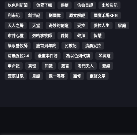
以色列新聞
你累了嗎
保捷
信仰見證
出埃及記
利未記
創世記
劉國偉
原文解經
國度禾場KHM
天人之聲
天堂
奇妙的創造
妥拉
妥拉人生
家庭
市井心靈
張哈拿牧師
愛情
敬拜
智慧
梁永善牧師
歳首到年終
民數記
清晨妥拉
清晨妥拉2.0
漫畫事件簿
為以色列代禱
琴與爐
申命記
真理
知識
箴言
考門夫人
聖經
荒漠甘泉
見證
週一嗎哪
靈修
靈修文章