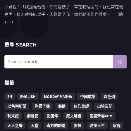
耶穌說：「我是葡萄樹、你們是枝子．常在我裡面的、我也常在他
裡面、這人就多結果子．因為離了我、你們就不能作甚麼。」（約
15:5）
搜㝷 SEARCH
標籤
EN
ENGLISH
MONDAY MANNA
中國成語
以色列
以色列新聞
你累了嗎
保捷
信仰見證
出埃及記
利未記
創世記
劉國偉
原文解經
國度禾場KHM
天人之聲
天堂
奇妙的創造
妥拉
妥拉人生
家庭