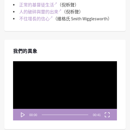
正常的基督徒生活
（倪柝聲）
人的破碎與靈的出來
（倪柝聲）
不住增長的信心
（維格氏 Smith Wigglesworth）
我們的異象
視
訊
播
放
器
00:00
00:41