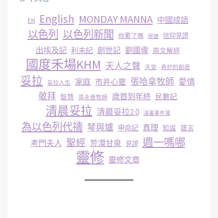
English
MONDAY MANNA
中國成語
EN
以色列
以色列新聞
你累了嗎
信仰見證
保捷
出埃及記
創世記
劉國偉
利未記
原文解經
國度禾場KHM
天人之聲
天堂
奇妙的創造
妥拉
張哈拿牧師
家庭
市井心靈
愛情
妥拉人生
敬拜
歳首到年終
民數記
智慧
梁永善牧師
清晨妥拉
清晨妥拉2.0
漫畫事件簿
為以色列代禱
琴與爐
真理
申命記
知識
箴言
週一嗎哪
聖經
考門夫人
荒漠甘泉
見證
靈修
靈修文章