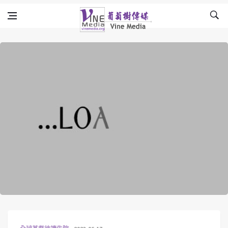
Skip to content
Vine Media
葡萄樹傳媒