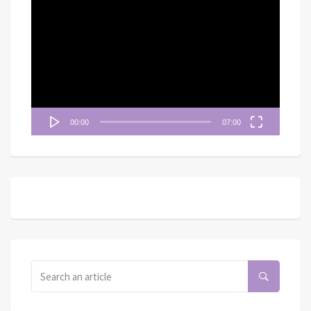
視
訊
播
放
器
00:00
07:00