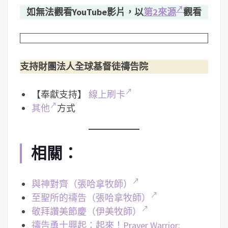
如無法觀看YouTube影片，以
第2來源
觀看
支持財團法人全球基督徒禱告院
【奉獻支持】
線上刷卡
其他
方式
相關：
與神對齊（張哈拿牧師）
至聖所的禱告（張哈拿牧師）
敬拜讚美節慶（伊美牧師）
禱告勇士興起：起來！Prayer Warrior: