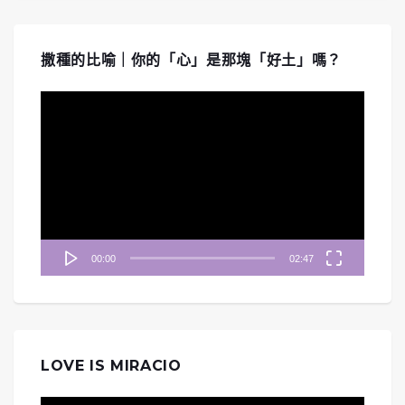
撒種的比喻｜你的「心」是那塊「好土」嗎？
視
訊
播
放
器
00:00
02:47
LOVE IS MIRACIO