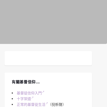
有關基督信仰….
基督徒信仰入門
十字架道
正常的基督徒生活
（倪柝聲）