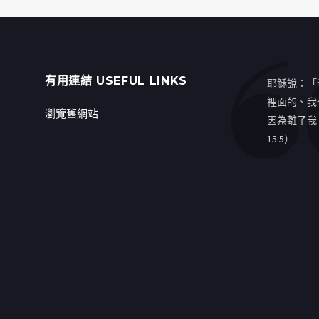
有用連結 USEFUL LINKS
耶穌說：「
裡面的、我
瀏覽舊網站
因為離了我
15:5）