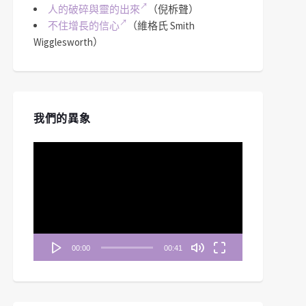
人的破碎與靈的出來
（倪柝聲）
不住增長的信心
（維格氏 Smith
Wigglesworth）
我們的異象
視
訊
播
放
器
00:00
00:41