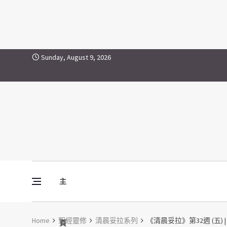
Skip to content
Sunday, August 9, 2026
主
Vine Media
葡萄樹傳媒
Home
聖經靈修
清晨妥拉系列
《清晨妥拉》第32週 (五) | 
頁