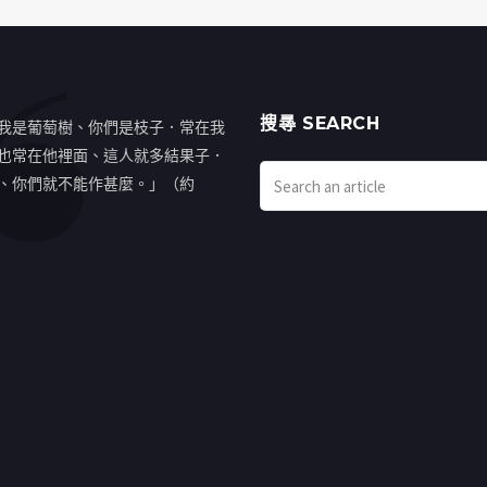
搜㝷 SEARCH
我是葡萄樹、你們是枝子．常在我
也常在他裡面、這人就多結果子．
、你們就不能作甚麼。」（約