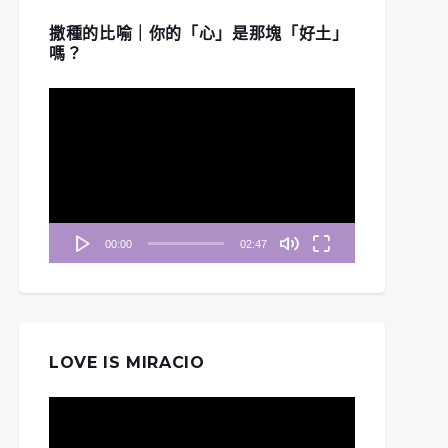
撒種的比喻｜你的「心」是那塊「好土」
嗎？
晨妥拉》第13週 (三) |
《清晨妥拉》第30週 (四)
視
出埃及記2：14
| 利未記 19: 17-18, 33-34
訊
播
放
器
00:00
02:47
LOVE IS MIRACIO
視
訊