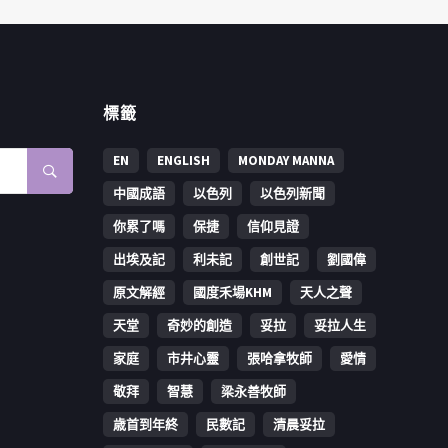
標籤
EN
ENGLISH
MONDAY MANNA
中國成語
以色列
以色列新聞
你累了嗎
保捷
信仰見證
出埃及記
利未記
創世記
劉國偉
原文解經
國度禾場KHM
天人之聲
天堂
奇妙的創造
妥拉
妥拉人生
家庭
市井心靈
張哈拿牧師
愛情
敬拜
智慧
梁永善牧師
歳首到年終
民數記
清晨妥拉