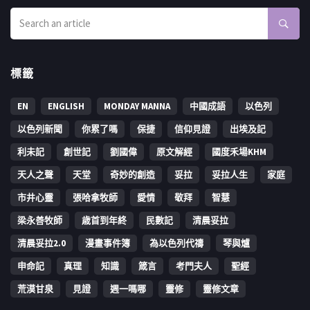
標籤
EN
ENGLISH
MONDAY MANNA
中國成語
以色列
以色列新聞
你累了嗎
保捷
信仰見證
出埃及記
利未記
創世記
劉國偉
原文解經
國度禾場KHM
天人之聲
天堂
奇妙的創造
妥拉
妥拉人生
家庭
市井心靈
張哈拿牧師
愛情
敬拜
智慧
梁永善牧師
歳首到年終
民數記
清晨妥拉
清晨妥拉2.0
漫畫事件簿
為以色列代禱
琴與爐
申命記
真理
知識
箴言
考門夫人
聖經
荒漠甘泉
見證
週一嗎哪
靈修
靈修文章