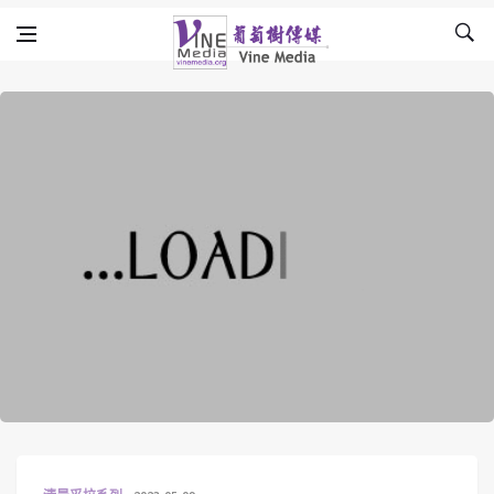
Skip to content
Vine Media
葡萄樹傳媒