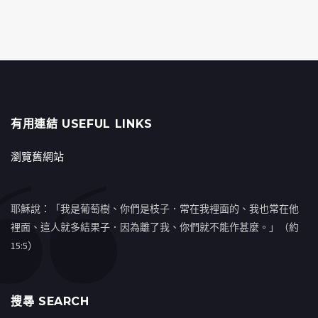
有用連結 USEFUL LINKS
瀏覽舊網站
耶穌說：「我是葡萄樹、你們是枝子．常在我裡面的、我也常在他
裡面、這人就多結果子．因為離了我、你們就不能作甚麼。」（約
15:5）
搜㝷 SEARCH