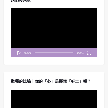
視
訊
播
放
器
00:00
00:41
撒種的比喻｜你的「心」是那塊「好土」嗎？
視
訊
播