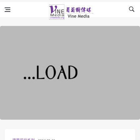
Skip to content
Vine Media
葡萄樹傳媒