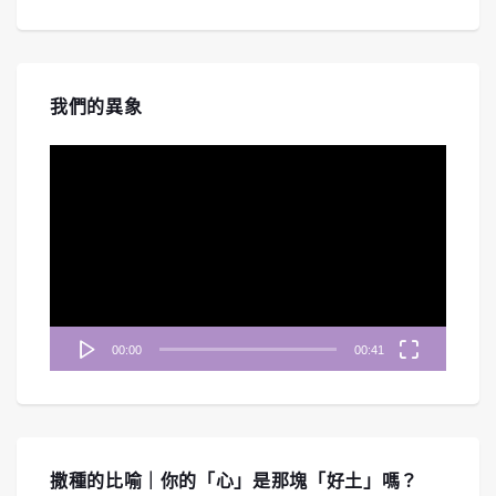
我們的異象
視
訊
播
放
器
00:00
00:41
撒種的比喻｜你的「心」是那塊「好土」嗎？