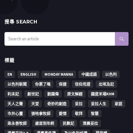
搜㝷 SEARCH
標籤
EN
ENGLISH
MONDAY MANNA
中國成語
以色列
以色列新聞
你累了嗎
保捷
信仰見證
出埃及記
利未記
創世記
劉國偉
原文解經
國度禾場KHM
天人之聲
天堂
奇妙的創造
妥拉
妥拉人生
家庭
市井心靈
張哈拿牧師
愛情
敬拜
智慧
梁永善牧師
歳首到年終
民數記
清晨妥拉