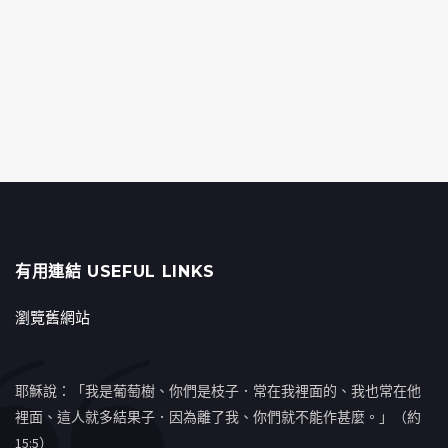
有用連結 USEFUL LINKS
瀏覽舊網站
耶穌說：「我是葡萄樹、你們是枝子．常在我裡面的、我也常在他
裡面、這人就多結果子．因為離了我、你們就不能作甚麼。」（約
15:5）