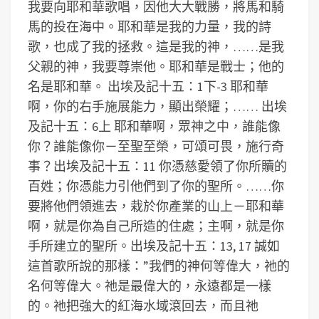
我要向耶和華歌唱，因他大大戰勝，將馬和騎
馬的投在海中。耶和華是我的力量，我的詩
歌，也成了我的拯救。這是我的神，……是我
父親的神，我要尊崇他。耶和華是戰士；他的
名是耶和華。 出埃及記十五：1下-3 耶和華
啊，你的右手施展能力，顯出榮耀；…… 出埃
及記十五：6上 耶和華啊，眾神之中，誰能像
你？誰能像你－至聖至榮，可頌可畏，施行奇
事？出埃及記十五：11 你憑慈愛領了你所贖的
百姓；你憑能力引他們到了你的聖所。……你
要將他們領進去，栽於你產業的山上－耶和華
啊，就是你為自己所造的住處；主啊，就是你
手所建立的聖所。出埃及記十五：13, 17 誠如
這首歌所說的那樣：”我們的神何等偉大，祂的
名何等偉大。祂是最偉大的，永遠都是一樣
的。祂把強大的紅海水域滾回去，而且祂