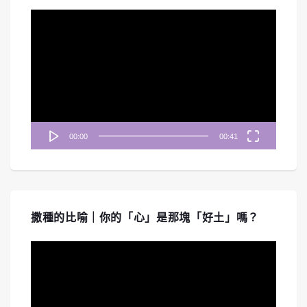
視
訊
播
放
器
00:00
00:41
撒種的比喻｜你的「心」是那塊「好土」嗎？
視
訊
播
放