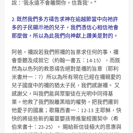
說：'我永遠不會離開你。信靠我'。”
2. 既然我們多方禱告求神在逾越節當中向祂許
多的子民顯示祂的兒子，我們憑信心相信祂會
那麼做，所以為此我們向神獻上讚美是對的。
阿爸，禰說若我們照禰的旨意求任何的事，禰
會垂聽及成就它（約翰一書五：14-15），而既
然為以色列的救恩禱告絕對是禰的旨意（耶利
米書卅一：7）所以為所有現在已經在禰親愛的
兒子國度中的禰的猶太子民，我們感謝禰。 又
感謝父，叫我們能與眾聖徒在光明中同得基
業。他救了我們脫離黑暗的權勢，把我們遷到
他愛子的國裏；歌羅西書一：12-13 主耶穌，快
快的將這些新的屬靈嬰孩帶進聖經團契中（希
伯來書十：23-25）。 賜給新信徒極大的恩惠與