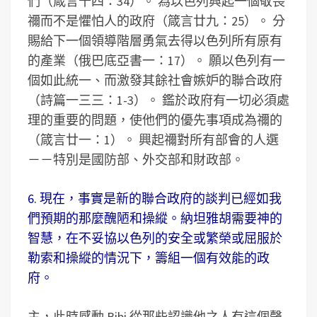
們（箴言十四：34）。 為以色列興起一個敬畏
禰而不是懼怕人的政府（箴言廿九：25）。 分
賜給下一個領導階層勇氣去得以色列所有原有
的產業（俄巴底亞書一：17）。 願以色列有一
個如此統一、而激發其餘社會嫉妒的聯合政府
（詩篇一三三：1-3）。 鑑於政府有一切必須處
理的重要的問題，使他們的優先事項成為禰的
（箴言廿一：1）。 興起禰對所有部會的人選
－－特別是國防部、外交部和財政部。
6. 現在，事實是新的聯合政府的談判已經如我
們預期的那麼醜陋和操縱。納坦雅胡需要神的
智慧，在不妥協以色列的安全或繁榮或屈服於
勒索和操縱的情況下，籌組一個有效能的政
府。
主，此時感動 Bibi 從那些認識他之人有這個聲