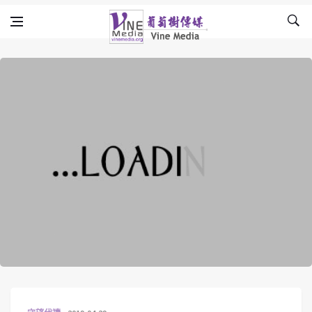
Skip to content
Vine Media
葡萄樹傳媒