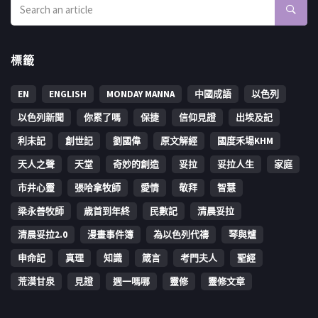
標籤
EN
ENGLISH
MONDAY MANNA
中國成語
以色列
以色列新聞
你累了嗎
保捷
信仰見證
出埃及記
利未記
創世記
劉國偉
原文解經
國度禾場KHM
天人之聲
天堂
奇妙的創造
妥拉
妥拉人生
家庭
市井心靈
張哈拿牧師
愛情
敬拜
智慧
梁永善牧師
歳首到年終
民數記
清晨妥拉
清晨妥拉2.0
漫畫事件簿
為以色列代禱
琴與爐
申命記
真理
知識
箴言
考門夫人
聖經
荒漠甘泉
見證
週一嗎哪
靈修
靈修文章