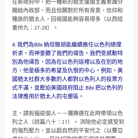
在新政府中，把一種新的猶太復國主義意識分
賜給內政部，而且但願對於所有背景、信仰和
種族的猶太人，回祖國能夠容易得多（以西結
書卅九：27-28）。
4. 我們為Bibi 納坦雅胡能繼續擔任以色列總理
祈求，而神垂聽了我們的禱告。我們受感動特
別為他禱告，因為在以色列這裡以及在別的地
方，他是極多的希望及仇恨的中心。例如，美
國猶太社群大多數的人都對以色列人的投票方
式不滿，並壓迫美國政府阻止 Bibi 把以色列的
法律應用於猶太人的屯墾區。
主，請祝福這個人－－禰揀選在此時帶領以色
列之人（詩篇八十：17）。 消除他必定感受到
的強烈壓力，並以超自然的平安代之（以賽亞