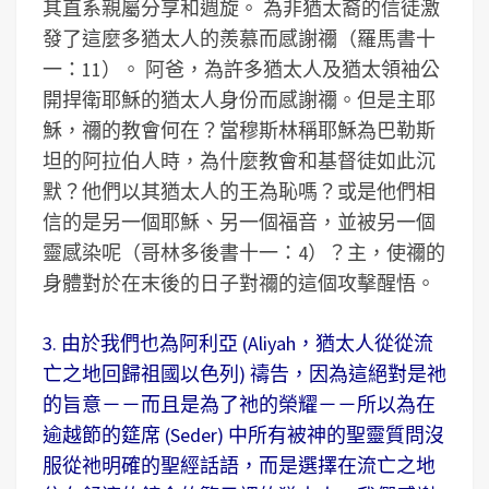
其直系親屬分享和週旋。 為非猶太裔的信徒激
發了這麼多猶太人的羨慕而感謝禰（羅馬書十
一：11）。 阿爸，為許多猶太人及猶太領袖公
開捍衛耶穌的猶太人身份而感謝禰。但是主耶
穌，禰的教會何在？當穆斯林稱耶穌為巴勒斯
坦的阿拉伯人時，為什麼教會和基督徒如此沉
默？他們以其猶太人的王為恥嗎？或是他們相
信的是另一個耶穌、另一個福音，並被另一個
靈感染呢（哥林多後書十一：4）？主，使禰的
身體對於在末後的日子對禰的這個攻擊醒悟。
3. 由於我們也為阿利亞 (Aliyah，猶太人從從流
亡之地回歸祖國以色列) 禱告，因為這絕對是祂
的旨意－－而且是為了祂的榮耀－－所以為在
逾越節的筵席 (Seder) 中所有被神的聖靈質問沒
服從祂明確的聖經話語，而是選擇在流亡之地