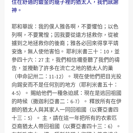
住在舒適的鍍金的籠子裡的猶太人，我們感謝
神。
耶和華說：我的僕人雅各啊，不要懼怕；以色
列啊，不要驚惶；因我要從遠方拯救你，從被
擄到之地拯救你的後裔；雅各必回來得享平靖
安逸，無人使他害怕。 耶利米書三十：10，並
參四十六：27 主，我們相信禰垂聽了我們的禱
告，並攪動了許多在流亡之地的猶太人的巢
（申命記卅二：11-12）。 現在使他們把目光投
向錫安而不是任何別的地方（耶利米書五十：
4-5）。 賜給他們一種急迫感：現在是逃回祖國
的時候（撒迦利亞書二：6-7）。 釋放所有在伊
朗的猶太人與其家人一同回祖國（以賽亞書四
十三：5）。 主，請在這一年把所有的衣索匹
亞裔猶太人帶回祖國（以賽亞書四十三：6）。