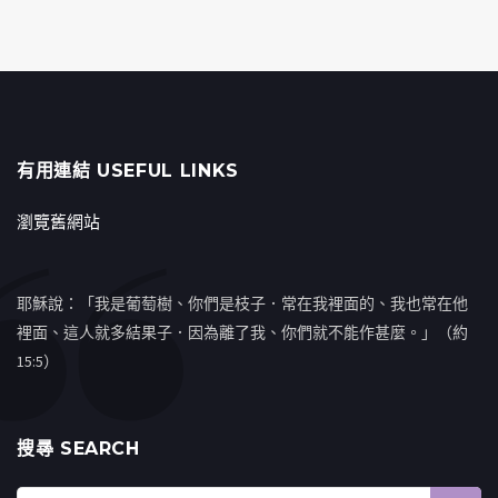
有用連結 USEFUL LINKS
瀏覽舊網站
耶穌說：「我是葡萄樹、你們是枝子．常在我裡面的、我也常在他
裡面、這人就多結果子．因為離了我、你們就不能作甚麼。」（約
15:5）
搜㝷 SEARCH