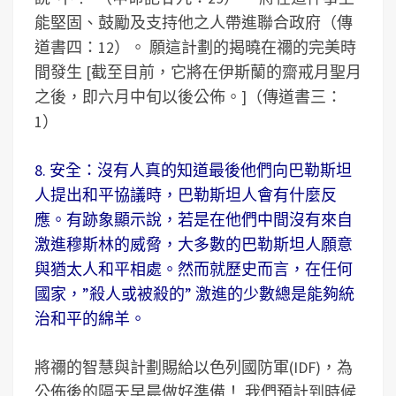
能堅固、鼓勵及支持他之人帶進聯合政府（傳
道書四：12）。 願這計劃的揭曉在禰的完美時
間發生 [截至目前，它將在伊斯蘭的齋戒月聖月
之後，即六月中旬以後公佈。]（傳道書三：
1）
8. 安全：沒有人真的知道最後他們向巴勒斯坦
人提出和平協議時，巴勒斯坦人會有什麼反
應。有跡象顯示說，若是在他們中間沒有來自
激進穆斯林的威脅，大多數的巴勒斯坦人願意
與猶太人和平相處。然而就歷史而言，在任何
國家，”殺人或被殺的” 激進的少數總是能夠統
治和平的綿羊。
將禰的智慧與計劃賜給以色列國防軍(IDF)，為
公佈後的隔天早晨做好準備！ 我們預計到時候