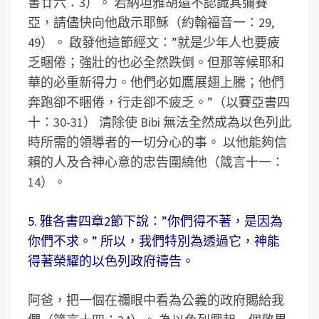
書廿六：3）。 若納坦雅胡還不認識其彌賽
亞，請儘快向他啟示耶穌（約翰福音一：29,
49）。 啟發他這節經文：”就是少年人也要疲
乏睏倦；強壯的也必全然跌倒。但那等候耶和
華的必重新得力。他們必如鷹展翅上騰；他們
奔跑卻不睏倦，行走卻不疲乏。”（以賽亞書四
十：30-31） 清除使 Bibi 無法全然成為以色列此
時所需的領導者的一切分心的事。 以他能夠信
賴的人及合神心意的忠告圍繞他（箴言十一：
14）。
5. 雅各書四章2節下說：”你們得不著，是因為
你們不求。” 所以，我們特別為透過它，神能
得著榮耀的以色列政府禱告。
阿爸，把一個在禰眼中看為公義的政府賜給我