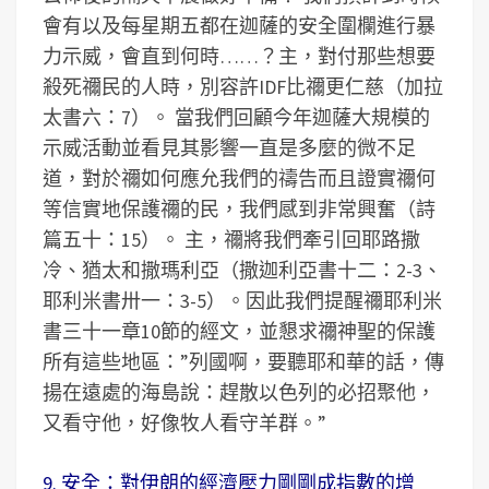
會有以及每星期五都在迦薩的安全圍欄進行暴
力示威，會直到何時……？主，對付那些想要
殺死禰民的人時，別容許IDF比禰更仁慈（加拉
太書六：7）。 當我們回顧今年迦薩大規模的
示威活動並看見其影響一直是多麼的微不足
道，對於禰如何應允我們的禱告而且證實禰何
等信實地保護禰的民，我們感到非常興奮（詩
篇五十：15）。 主，禰將我們牽引回耶路撒
冷、猶太和撒瑪利亞（撒迦利亞書十二：2-3、
耶利米書卅一：3-5）。因此我們提醒禰耶利米
書三十一章10節的經文，並懇求禰神聖的保護
所有這些地區：”列國啊，要聽耶和華的話，傳
揚在遠處的海島說：趕散以色列的必招聚他，
又看守他，好像牧人看守羊群。”
9. 安全：對伊朗的經濟壓力剛剛成指數的增