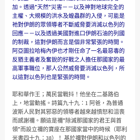
加。透過”天然”災害－－以及神對地球完全的
主權、大規模的洪水及蝗蟲群的入侵，可能是
祂對伊朗的眾領導者不斷威脅要消滅以色列的
回應－－以及透過美國對進口伊朗石油的列國
的制裁，這對伊朗而言是個非常緊張的時間。
阿亞圖拉哈梅內伊也才剛任命了一名最惡毒的
反猶主義者及奮銳的好戰之人擔任那國家的最
高軍事職位，那人公然威脅要消滅以色列，所
以這對以色列也是緊張的時間。
耶和華作王；萬民當戰抖！他坐在二基路伯
上，地當動搖。詩篇九十九：1 阿爸，為普通
波斯人民對其邪惡的領導者越來越憤怒和沮喪
而感謝禰。願這是禰”除滅那國家的君王與首
領”而設立禰的寶座在那國家當中的時候（耶利
米書四十九：38）！ 基於禰對伊朗和以色列的