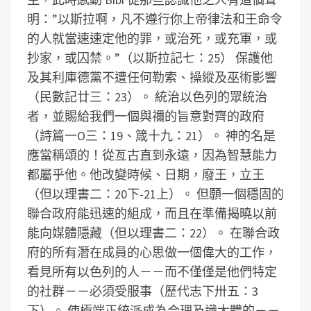
明：”以斯拉啊，凡不遵行你上帝律法和王命令
的人就當速速定他的罪，或治死，或充軍，或
抄家，或囚禁。”（以斯拉記七：25） 保護他
及其利庫德黨不遭任何勒索、操縱及巫術影響
（民數記廿三：23）。 統治以色列的眾統治
者，並賜給我們一個與禰的旨意對齊的政府
（詩篇一O三：19、箴十九：21）。 神的名是
應當稱頌的！從亙古直到永遠，因為智慧能力
都屬乎他。他改變時候、日期，廢王，立王
（但以理書二：20下-21上）。 但願一個穩固的
聯合政府能迅速的組成，而且在準備揭曉以前
能向媒體隱藏（但以理書二：22）。 在聯合政
府的所有潛在成員的心思做一個偉大的工作，
看見所有以色列的人－－而不僅僅是他們特定
的社群－－必須受服事（歷代志下卅五：3
下）。 使極端正統派成為合理及識大體的－－