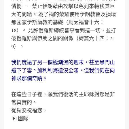
憐憫－－禁止伊朗藉由攻擊以色列來轉移其巨
大的問題。 為了禰的榮耀使用伊朗教會及損壞
那國家伊斯蘭教的基礎（馬太福音十六：
18）。 允許俄羅斯總統普亭看到這一切，並打
破俄羅斯與伊朗之間的關係（詩篇六十四：7-
9）。
我們度過了另一個極潮濕的週末，甚至黑門山
還下了雪。加利利海還沒全滿，但我們仍在向
神求那個奇蹟。
在這些日子裡，願我們復活的主耶穌對您是非
常真實的。
從錫安祝福您，
IFI 團隊