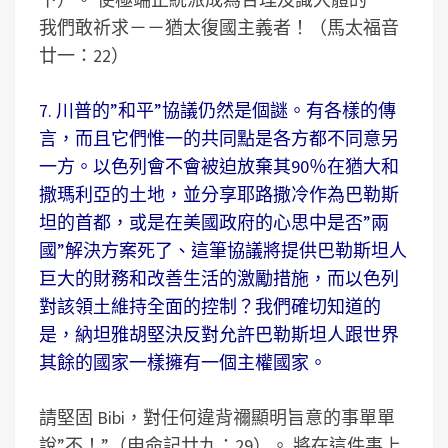
我們敢祈求－－猶太復國主義者！（馬太福音
廿一：22）
7. 川普的”和平”協議仍然是個謎。有各樣的傳
言，而且它們惟一的共同點是各方都不同意另
一方。以色列會不會被迫放棄其90％在猶大和
撒瑪利亞的土地，並分享耶路撒冷作為巴勒斯
坦的首都，或是在美國政府的心思中是否”兩
國”解決方案死了、這筆協議將提供巴勒斯坦人
巨大的財務和改善生活的激勵措施，而以色列
對該領土維持全面的控制？我們確切知道的
是，納坦雅胡堅決反對允許巴勒斯坦人跟世界
其餘的國家一樣擁有一個主權國家。
請堅固 Bibi，對任何違背禰顯明旨意的事單單
說”不！”（申命記廿九：29）。 將在這件事上