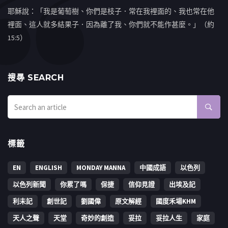
耶穌說：「我是葡萄樹、你們是枝子．常在我裡面的、我也常在他
裡面、這人就多結果子．因為離了我、你們就不能作甚麼。」（約
15:5）
搜㝷 SEARCH
標籤
EN
ENGLISH
MONDAY MANNA
中國成語
以色列
以色列新聞
你累了嗎
保捷
信仰見證
出埃及記
利未記
創世記
劉國偉
原文解經
國度禾場KHM
天人之聲
天堂
奇妙的創造
妥拉
妥拉人生
家庭