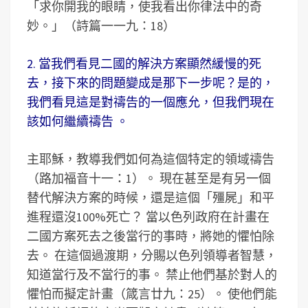
「求你開我的眼睛，使我看出你律法中的奇
妙。」（詩篇一一九：18）
2. 當我們看見二國的解決方案顯然緩慢的死
去，接下來的問題變成是那下一步呢？是的，
我們看見這是對禱告的一個應允，但我們現在
該如何繼續禱告 。
主耶穌，教導我們如何為這個特定的領域禱告
（路加福音十一：1）。 現在甚至是有另一個
替代解決方案的時候，還是這個「殭屍」和平
進程還沒100%死亡？ 當以色列政府在計畫在
二國方案死去之後當行的事時，將她的懼怕除
去。 在這個過渡期，分賜以色列領導者智慧，
知道當行及不當行的事。 禁止他們基於對人的
懼怕而擬定計畫（箴言廿九：25）。 使他們能