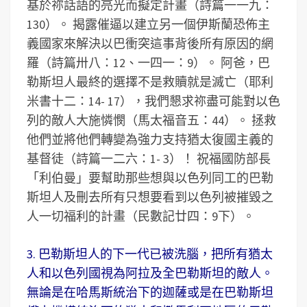
基於祢話語的亮光而擬定計畫（詩篇一一九：
130）。 揭露催逼以建立另一個伊斯蘭恐佈主
義國家來解決以巴衝突這事背後所有原因的網
羅（詩篇卅八：12、一四一：9）。 阿爸，巴
勒斯坦人最終的選擇不是救贖就是滅亡（耶利
米書十二：14- 17），我們懇求祢盡可能對以色
列的敵人大施憐憫（馬太福音五：44）。 拯救
他們並將他們轉變為強力支持猶太復國主義的
基督徒（詩篇一二六：1- 3）！ 祝福國防部長
「利伯曼」要幫助那些想與以色列同工的巴勒
斯坦人及刪去所有只想要看到以色列被摧毀之
人一切福利的計畫（民數記廿四：9下）。
3. 巴勒斯坦人的下一代已被洗腦，把所有猶太
人和以色列國視為阿拉及全巴勒斯坦的敵人。
無論是在哈馬斯統治下的迦薩或是在巴勒斯坦