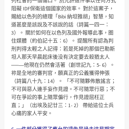
列社會的一個傷口。 別允許這件事以任何方式
阻礙 IDF保衛這個國家的效率。 對於這案子，
賜給以色列的總理「Bibi 納坦雅胡」智慧，知
道甚麼是該說及不該說的話（詩篇一四一：
3）。 關於如何在以色列及國外報導此事，圈
住媒體（約伯記十五：6）。 提醒所有認為判
刑判得太輕之人記得：若是死掉的那個巴勒斯
坦人那天早晨起床後没有決定要去殺猶太人
──―他現在仍然會活著（創世記九：5- 6）。
祢是全地的審判官，願真正的公義獲得伸張
（詩篇八十九：14）。 「不可隨夥佈散謠言；
不可與惡人連手妄作見證。不可隨眾行惡；不
可在爭訟的事上隨眾偏行，作見證屈枉正
直；」（出埃及記廿三：1- 2） 帶給這位士兵
心痛的家人平安。