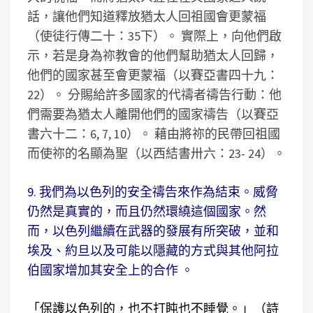
話，讓他們知道釋放猶太人回祖國會更蒙福
（使徒行傳二十：35下）。 實際上，向他們啟
示，若是身為祢教會的他們幫助猶太人回歸，
他們的國家甚至會更蒙福（以賽亞書四十九：
22）。 分賜給許多國家的代禱者禱告行動：他
們需要為猶太人離開他們的國家禱告（以賽亞
書六十二：6, 7, 10）。 藉由將祢的民帶回祖國
而使祢的名顯為聖（以西結書卅六：23- 24）。
9. 我們為以色列的安全禱告來作為結束。威脅
仍然是真實的，而且仍然環繞這個國家。然
而，以色列繼續在武器的發展有所突破，並和
埃及、約旦以及可能以隱藏的方式與其他阿拉
伯國家增加其安全上的合作 。
「保護以色列的，也不打盹也不睡覺。」（詩