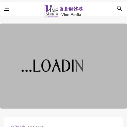
Skip to content
Vine Media
葡萄樹傳媒