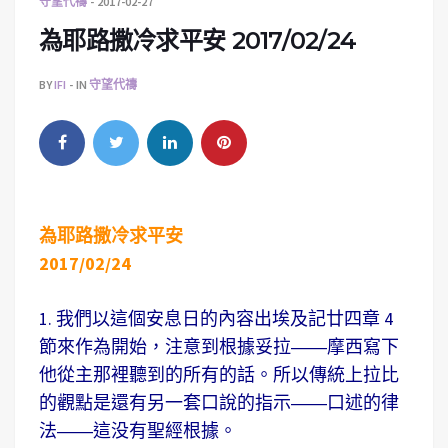
守望代禱
2017-02-27
為耶路撒冷求平安 2017/02/24
BY
IFI
IN
守望代禱
為耶路撒冷求平安
2017/02/24
1. 我們以這個安息日的內容出埃及記廿四章 4
節來作為開始，注意到根據妥拉――摩西寫下
他從主那裡聽到的所有的話。所以傳統上拉比
的觀點是還有另一套口說的指示――口述的律
法――這没有聖經根據。