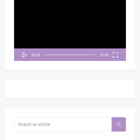
視
訊
播
放
器
00:00
07:00