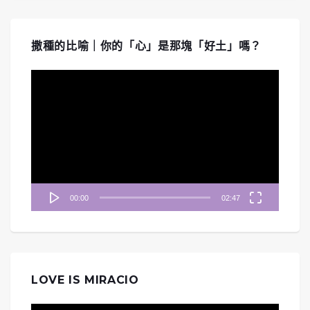
撒種的比喻｜你的「心」是那塊「好土」嗎？
視
訊
播
放
器
00:00
02:47
LOVE IS MIRACIO