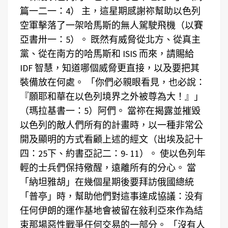
篇一二一：4）
主，這星期感謝祢幫助以色列
空軍擊落了一架哈馬斯的無人駕駛飛機（以賽
亞書卅一：5）。
既然有威脅從北方、從真主
黨、從在南方的哈馬斯和 ISIS 而來，請賜給
IDF 智慧，知道哪個威脅更直接，以及要把其
裝備放在何處。
「你們必親眼看見，也必說：
『願耶和華在以色列境界之外被尊為大！』」
（瑪拉基書一：5）阿們。
當祢在揭露並摧毀
以色列的敵人們所有的計畫時，以一種非常公
開及顯明的方式看顧上述的經文（出埃及記十
四：25下、約書亞記二：9- 11）。
使以色列年
輕的士兵們保持儆醒，遠離所有的分心。
當
「納坦雅胡」在幾個星期後要拜訪俄國總統
「普亭」時，幫助他們對這事達成協議：没有
任何伊朗的運作基地會被留在敍利亞來作為結
束那場惡性戰爭任何交易的一部分。
「沒有人