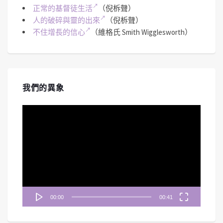
正常的基督徒生活
（倪柝聲）
人的破碎與靈的出來
（倪柝聲）
不住增長的信心
（維格氏 Smith Wigglesworth）
我們的異象
視
訊
播
放
器
00:00
00:41