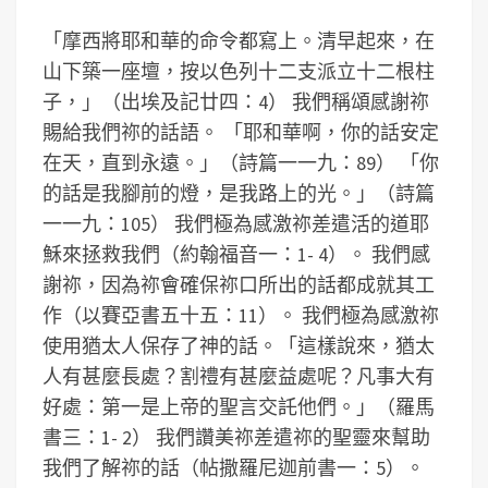
「摩西將耶和華的命令都寫上。清早起來，在
山下築一座壇，按以色列十二支派立十二根柱
子，」（出埃及記廿四：4） 我們稱頌感謝祢
賜給我們祢的話語。 「耶和華啊，你的話安定
在天，直到永遠。」（詩篇一一九：89） 「你
的話是我腳前的燈，是我路上的光。」（詩篇
一一九：105） 我們極為感激祢差遣活的道耶
穌來拯救我們（約翰福音一：1- 4）。 我們感
謝祢，因為祢會確保祢口所出的話都成就其工
作（以賽亞書五十五：11）。 我們極為感激祢
使用猶太人保存了神的話。「這樣說來，猶太
人有甚麼長處？割禮有甚麼益處呢？凡事大有
好處：第一是上帝的聖言交託他們。」（羅馬
書三：1- 2） 我們讚美祢差遣祢的聖靈來幫助
我們了解祢的話（帖撒羅尼迦前書一：5）。