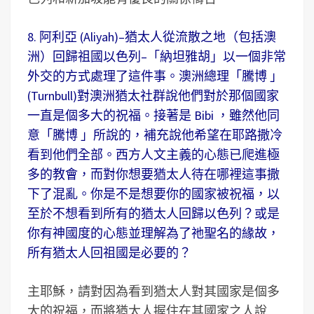
8. 阿利亞 (Aliyah)–猶太人從流散之地（包括澳
洲）回歸祖國以色列–「納坦雅胡」以一個非常
外交的方式處理了這件事。澳洲總理「騰博 」
(Turnbull)對澳洲猶太社群說他們對於那個國家
一直是個多大的祝福。接著是 Bibi ，雖然他同
意「騰博 」所說的，補充說他希望在耶路撒冷
看到他們全部。西方人文主義的心態已爬進極
多的教會，而對你想要猶太人待在哪裡這事撒
下了混亂。你是不是想要你的國家被祝福，以
至於不想看到所有的猶太人回歸以色列？或是
你有神國度的心態並理解為了祂聖名的緣故，
所有猶太人回祖國是必要的？
主耶穌，請對因為看到猶太人對其國家是個多
大的祝福，而將猶太人握住在其國家之人說