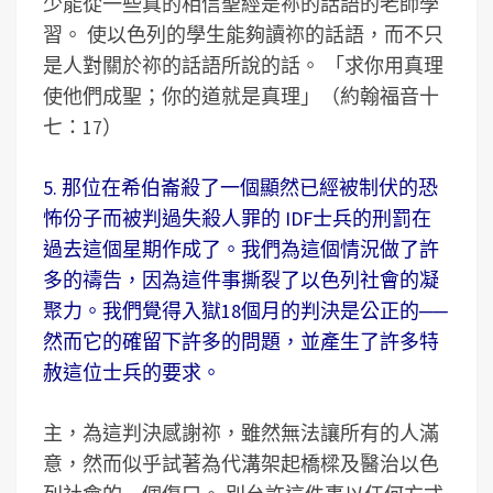
少能從一些真的相信聖經是祢的話語的老師學
習。 使以色列的學生能夠讀祢的話語，而不只
是人對關於祢的話語所說的話。 「求你用真理
使他們成聖；你的道就是真理」（約翰福音十
七：17）
5. 那位在希伯崙殺了一個顯然已經被制伏的恐
怖份子而被判過失殺人罪的 IDF士兵的刑罰在
過去這個星期作成了。我們為這個情況做了許
多的禱告，因為這件事撕裂了以色列社會的凝
聚力。我們覺得入獄18個月的判決是公正的──
然而它的確留下許多的問題，並產生了許多特
赦這位士兵的要求。
主，為這判決感謝祢，雖然無法讓所有的人滿
意，然而似乎試著為代溝架起橋樑及醫治以色