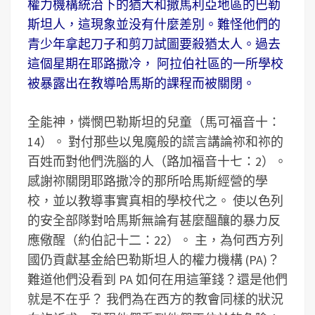
權力機構統治下的猶大和撒馬利亞地區的巴勒
斯坦人，這現象並没有什麼差別。難怪他們的
青少年拿起刀子和剪刀試圖要殺猶太人。過去
這個星期在耶路撒冷， 阿拉伯社區的一所學校
被暴露出在教導哈馬斯的課程而被關閉。
全能神，憐憫巴勒斯坦的兒童（馬可福音十：
14）。 對付那些以鬼魔般的謊言講論祢和祢的
百姓而對他們洗腦的人（路加福音十七：2）。
感謝祢關閉耶路撒冷的那所哈馬斯經營的學
校，並以教導事實真相的學校代之。 使以色列
的安全部隊對哈馬斯無論有甚麼醞釀的暴力反
應儆醒（約伯記十二：22）。 主，為何西方列
國仍貢獻基金給巴勒斯坦人的權力機構 (PA)？
難道他們没看到 PA 如何在用這筆錢？還是他們
就是不在乎？ 我們為在西方的教會同樣的狀況