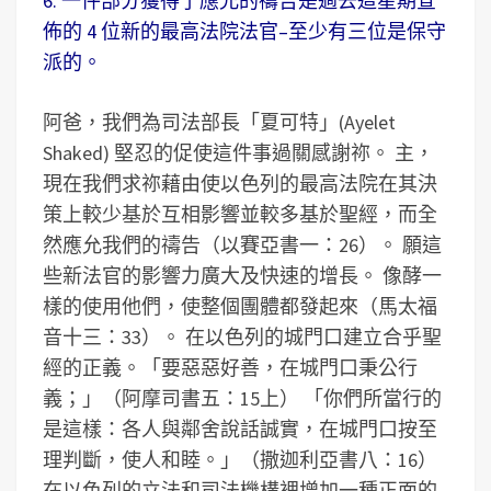
6. 一件部分獲得了應允的禱告是過去這星期宣
佈的 4 位新的最高法院法官–至少有三位是保守
派的。
阿爸，我們為司法部長「夏可特」(Ayelet
Shaked) 堅忍的促使這件事過關感謝祢。 主，
現在我們求祢藉由使以色列的最高法院在其決
策上較少基於互相影響並較多基於聖經，而全
然應允我們的禱告（以賽亞書一：26）。 願這
些新法官的影響力廣大及快速的增長。 像酵一
樣的使用他們，使整個團體都發起來（馬太福
音十三：33）。 在以色列的城門口建立合乎聖
經的正義。「要惡惡好善，在城門口秉公行
義；」（阿摩司書五：15上） 「你們所當行的
是這樣：各人與鄰舍說話誠實，在城門口按至
理判斷，使人和睦。」（撒迦利亞書八：16）
在以色列的立法和司法機構裡增加一種正面的