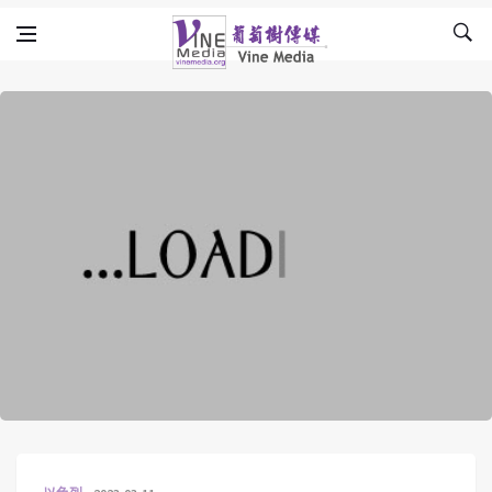
Skip to content
Vine Media
葡萄樹傳媒