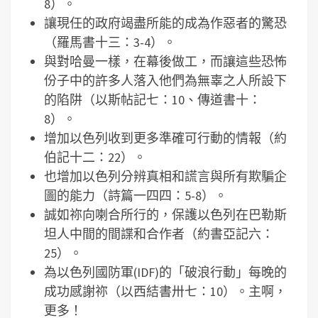
8）。
讓現任的政府竭盡所能的成為作惡者的驚恐
（羅馬書十三：3-4）。
與對哈曼一樣，在幕後做工，而讓這些恐怖
份子中的許多人落入他們為無辜之人所設下
的陷阱（以斯帖記七：10、傳道書十：
8）。
增加以色列收到更多準確可行動的情報（約
伯記十二：22）。
也增加以色列分辨真相和謊言與所有欺騙企
圖的能力（詩篇一四四：5-8）。
誠如祢向喇合所行的，保護以色列在巴勒斯
坦人中間的間諜和合作者（約書亞記六：
25）。
為以色列國防軍(IDF)的「破浪行動」每晚的
成功感謝祢（以西結書卅七：10）。主啊，
更多！