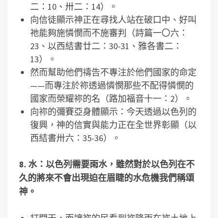
二：10、卅二：14）。
向信徒顯示神正在尋找人站在破口中、好叫
祂能夠施憐憫而不施審判（詩篇一〇六：
23、以西結書廿二：30-31、雅各書二：
13）。
然而幫助他們禱告不專注於他們國家的命定
——而專注於祢透過憐憫那些不配得憐憫的
國家而榮耀祢的名（路加福音十一：2）。
向祢的彌賽亞身體顯示：今天透過以色列的
復興，神的信實與能力正在全世界彰顯（以
西結書卅六：35-36）。
8.
水：以色列需要雨水，雖然對於以色列在不
久的將來不會出現迫在眉睫的水危機我們稱頌
神。