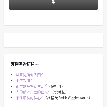
年
有關基督信仰….
基督徒信仰入門
十字架道
正常的基督徒生活
（倪柝聲）
人的破碎與靈的出來
（倪柝聲）
不住增長的信心
（維格氏 Smith Wigglesworth）