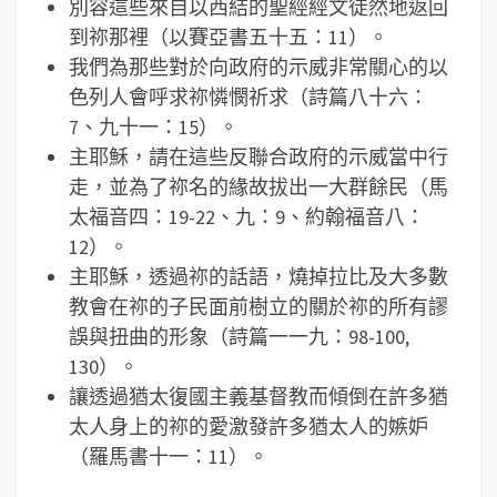
別容這些來自以西結的聖經經文徒然地返回
到祢那裡（以賽亞書五十五：11）。
我們為那些對於向政府的示威非常關心的以
色列人會呼求祢憐憫祈求（詩篇八十六：
7、九十一：15）。
主耶穌，請在這些反聯合政府的示威當中行
走，並為了祢名的緣故拔出一大群餘民（馬
太福音四：19-22、九：9、約翰福音八：
12）。
主耶穌，透過祢的話語，燒掉拉比及大多數
教會在祢的子民面前樹立的關於祢的所有謬
誤與扭曲的形象（詩篇一一九：98-100,
130）。
讓透過猶太復國主義基督教而傾倒在許多猶
太人身上的祢的愛激發許多猶太人的嫉妒
（羅馬書十一：11）。