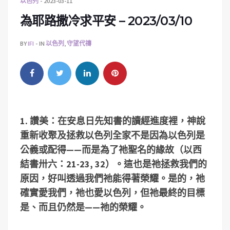
以色列
2023-03-11
為耶路撒冷求平安 – 2023/03/10
BY
IFI
IN
以色列
,
守望代禱
1.
讚美：在安息日先知書的讀經進度裡，神說
重新收聚及拯救以色列全家不是因為以色列是
公義或配得——而是為了祂聖名的緣故（以西
結書卅六：
21-23, 32
）。這也是祂拯救我們的
原因，好叫透過我們祂能得著榮耀。是的，祂
確實愛我們，祂也愛以色列，但祂最終的目標
是、而且仍然是——祂的榮耀。