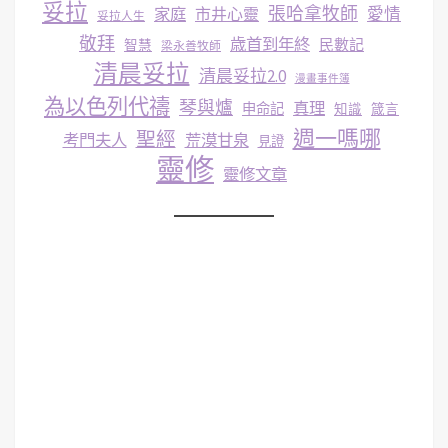
妥拉
張哈拿牧師
家庭
市井心靈
愛情
妥拉人生
敬拜
歳首到年終
民數記
智慧
梁永善牧師
清晨妥拉
清晨妥拉2.0
漫畫事件簿
為以色列代禱
琴與爐
真理
申命記
知識
箴言
週一嗎哪
聖經
考門夫人
荒漠甘泉
見證
靈修
靈修文章