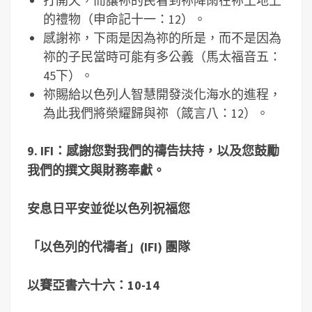
打開天，而讓祢的民看到祢降雨在祢土地上
的禮物（申命記十一：12）。
感謝祢，下雨是因為祢的所是，而不是因為
祢的子民當時可能有多公義（馬太福音五：
45下）。
祢賜給以色列人智慧開發淡化海水的進程，
為此我們將榮耀歸與祢（箴言八：12）。
9. IFI
：感謝您對我們的禱告扶持，以及您鼓勵
我們的撰文與財務奉獻。
安息日平安並從以色列祝福您
「以色列的代禱者」
(IFI)
團隊
以賽亞書六十六：10-14