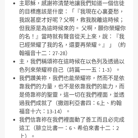
主耶穌，感謝祢清楚地讓我們知道一個信徒
的目標應該是什麼：「『我現在心裏憂愁，
我說甚麼才好呢？父啊，救我脫離這時候；
但我原是為這時候來的。 父啊，願你榮耀你
的名！』當時就有聲音從天上來，說：『我
已經榮耀了我的名，還要再榮耀。』 」（約
翰福音十二：27-28）
主，我們稱頌祢在這時候在以色列及透過以
色列來榮耀祢自己（詩篇一一五：1-3）。
我們讚美祢，我們也能榮耀祢，然而不是依
靠我們的力量，也不是依靠我們的能力，而
是倚靠祢的聖靈，這一切在我們裡面，並透
過我們成就了（撒迦利亞書四：6上、約翰
福音十六：13-14）。
我們信靠祢在我們裡面動了善工而且必完成
這工（腓立比書一：6、希伯來書十二：2
上）。