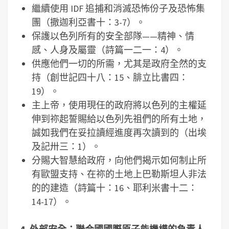
繼續使用 IDF 追捕和消滅恐怖份子及恐怖集
團（撒迦利亞書十：3-7）。
保護以色列所有的安全部隊——精神、情
感、人身及屬靈（詩篇一二一：4）。
供應他們一切的所需，尤其是政府全然的支
持（創世記四十八：15、腓立比書四：
19）。
主上帝，使用現任的政府將以色列的主權延
伸到祢起誓賜給以色列先祖們的所有土地，
誠如我們在妥拉讀經進度再次讀到的（出埃
及記卅三：1）。
分賜大智慧給政府，向他們揭示如何制止所
有歐盟支持、在祢的土地上巴勒斯坦人非法
的的建造（詩篇十：16、耶利米書十二：
14-17）。