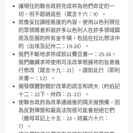
讓現任的聯合政府完成祢為他們命定的一
切，但不超過這些（箴言十六：9）。
就像妥拉讀經進度的內容，使用以色列現任
的眾領導者拆毀許多以色列人在許多領域鑄
造及臣服的所有金牛犢，包括在拉比想法中
的（出埃及記卅二：19-20）。
我們不斷地求祢成就以賽亞書一：25-26，
我們繼續求祢使用司法改革根據祢的旨意進
行修改（箴言十九：21），請如此行（耶利
米書一：12）。
揭發媒體對關於改革的謊言和誇大（約伯記
十二：22下、卅四：21-22）。
使聯合政府為改革通過後的隔天做預備，因
為反對陣營和最高法院很可能會拒絕它們
（撒母耳記上十五：23、詩篇六十六：
7）。