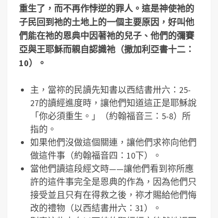
重生了，而不再作悖逆的罪人。這是神使祂的
子民回到祂的土地上的一個主要原因，好叫他
們能在祂的恩典中因著祂的兒子、他們的彌賽
亞與王耶穌而親自認識祂（撒加利亞書十二：
10
）。
主，當祢的民讀先知書以西結書卅六：25-
27的讀經進度時，讓他們知道這正是耶穌說
「你必須重生。」（約翰福音三：5-8）所
指的。
如果他們沒做這個關連，讓他們求祢向他們
做這件事（約翰福音四：10下）。
當他們讀這段經文時——讓他們看到祢所應
許的這件事完全是恩典的作為，因為他們只
接受並且只有在得救之後，祢才賜給他們悔
改的禮物（以西結書卅六：31）。