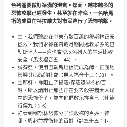
色列需要做好準備的現實。然而，越來越多的
恐怖攻擊已經發生，甚至就在昨晚，一名哈馬
斯的成員在特拉維夫對市民進行了恐怖槍擊。
主，我們聽說在中東有數百萬的穆斯林正蒙
拯救，我們求祢在齋戒月期間拯救眾多的巴
勒斯坦人——這也會使以色列人的生活比較
安全（馬太福音五：44）。
彌賽亞，使用巴勒斯坦信徒成為酵，正面地
影響其病態的社會（馬太福音十三：33）。
主耶穌，祢阻止了掃羅/保羅恐嚇祢的百
姓，所以請阻止那些正在要去殺害猶太人途
中的恐怖份子，並向他們啟示祢自己（使徒
行傳九：1-6）。
祢看到穆斯林恐怖分子謀殺祢的百姓，神
哪，興起並捍衛祢的百姓（詩篇卅五：1-