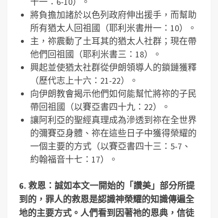
十一：6-10）。
將負擔加諸於以色列政府伸出援手，而幫助
所有猶太人回祖國（耶利米書卅一：10）。
主，祢震動了土耳其的猶太人社群；現在帶
他們回祖國（耶利米書三：18）。
興起並使猶太社群從伊朗領導人的鎖鏈獲釋
（歷代志上十六：21-22）。
向伊朗教會揭示他們如何能幫忙將祢的子民
帶回祖國（以賽亞書四十九：22）。
讓阿利亞的聖經真理成為滲透到祢在全世界
的彌賽亞身體、祢在這些日子中獲得榮耀的
一個主要的方式（以賽亞書四十三：5-7、
約翰福音十七：17）。
6.
救恩：誠如本文一開始的「讚美」部分所提
到的，罪人的救恩是認識神榮耀的知識傳遍全
地的主要方式。人們看到因著祂的恩典，信徒