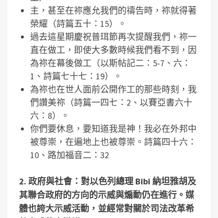
主，甚至在祢應允我們的禱告時，祢就得著
榮耀（詩篇五十：15）。
過去這星期慶祝普珥節再次提醒我們，祢一
直在做工，即使大多數時候我們看不到，因
為祢在幕後做工（以斯帖記二：5-7、六：
1、詩篇七十七：19）。
為祢也在世人面前公開作工的那些時刻，我
們讚美祢（詩篇一四七：2、以賽亞書六十
六：8）。
你們要休息，要知道我是神！我必在外邦中
被尊崇，在遍地上也被尊崇。詩篇四十六：
10、路加福音二：32
2.
政府與社會：對以色列總理
Bibi
納坦雅胡及
其聯合政府的方向的示威與煽動仍在進行。媒
體也誇大示威活動，並經常對關於司法改革希