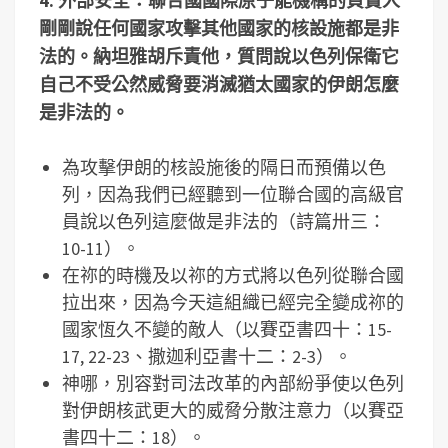
4.
外部安全：聯合國國際原子能機構的負責人
剛剛說任何國家攻擊其他國家的核設施都是非
法的。納坦雅胡斥責他，質問說以色列保衛它
自己不受公然威脅要消滅猶太國家的伊朗怎麼
是非法的。
為攻擊伊朗的核設施後的隔日而預備以色
列，因為我們已經聽到一位聯合國的高級官
員說以色列這麼做是非法的（詩篇卅三：
10-11）。
在祢的時機及以祢的方式將以色列從聯合國
拉出來，因為今天這組織已經完全變成祢的
國家恆久不變的敵人（以賽亞書四十：15-
17, 22-23、撒迦利亞書十二：2-3）。
神哪，別容對司法改革的內部紛爭使以色列
對伊朗核武更大的威脅分散注意力（以賽亞
書四十二：18）。