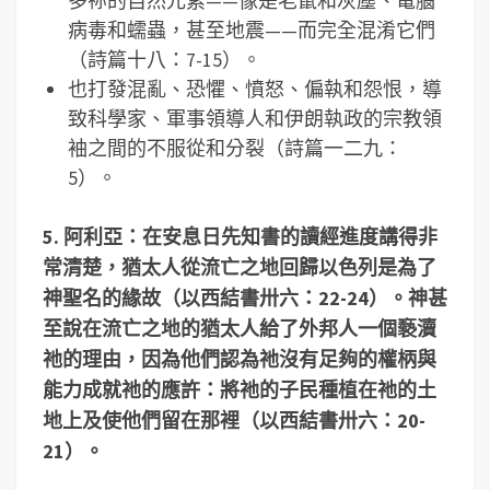
多祢的自然元素——像是老鼠和灰塵、電腦
病毒和蠕蟲，甚至地震——而完全混淆它們
（詩篇十八：7-15）。
也打發混亂、恐懼、憤怒、偏執和怨恨，導
致科學家、軍事領導人和伊朗執政的宗教領
袖之間的不服從和分裂（詩篇一二九：
5）。
5.
阿利亞：在安息日先知書的讀經進度講得非
常清楚，猶太人從流亡之地回歸以色列是為了
神聖名的緣故（以西結書卅六：
22-24
）。神甚
至說在流亡之地的猶太人給了外邦人一個褻瀆
祂的理由，因為他們認為祂沒有足夠的權柄與
能力成就祂的應許：將祂的子民種植在祂的土
地上及使他們留在那裡（以西結書卅六：
20-
21
）。