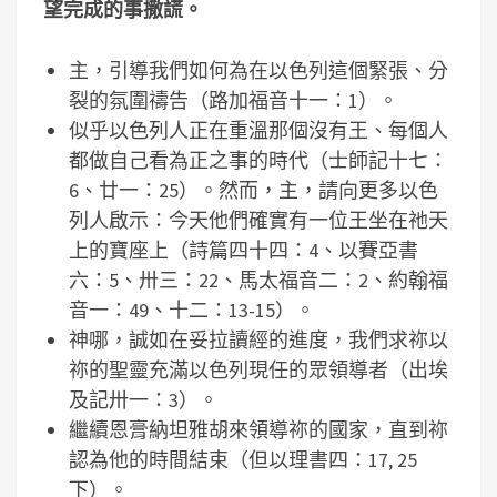
望完成的事撒謊。
主，引導我們如何為在以色列這個緊張、分
裂的氛圍禱告（路加福音十一：1）。
似乎以色列人正在重溫那個沒有王、每個人
都做自己看為正之事的時代（士師記十七：
6、廿一：25）。然而，主，請向更多以色
列人啟示：今天他們確實有一位王坐在祂天
上的寶座上（詩篇四十四：4、以賽亞書
六：5、卅三：22、馬太福音二：2、約翰福
音一：49、十二：13-15）。
神哪，誠如在妥拉讀經的進度，我們求祢以
祢的聖靈充滿以色列現任的眾領導者（出埃
及記卅一：3）。
繼續恩膏納坦雅胡來領導祢的國家，直到祢
認為他的時間結束（但以理書四：17, 25
下）。