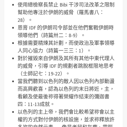
使用總檢察長禁止 Bibi 干涉司法改革之限制
幫助他專注於伊朗的威脅（羅馬書八：
28）。
恩膏 IDF 的伊朗司令部並在他們奮戰伊朗時
領導他們（詩篇卅二：8-9）。
根據需要精煉其計劃，而使政治及軍事領導
人同心協力（詩篇一三三：1）。
對於摧毀來自伊朗及其所有其他中東代理人
的威脅，引導 IDF 的規劃者跳脫框限地思考
（士師記七：19-22）。
當我們聽到以色列的敵人因以色列內部動盪
而高興歡喜，認為以色列的末日將近，主，
看顧及使最後祢得著榮耀作結束的彌迦書
四：11-13成就。
以色列的主上帝，我們會比較希望祢會以主
權的方式對付伊朗的核設施，並求祢釋放許