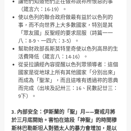
讓他們知道他們正在做祢說祢所恨惡的事
（箴言六：16-19）。
使以色列的聯合政府做最有益於以色列的
事，而不向世界上大多數國家，特別是其
「眾友國」反聖經的要求屈服（詩篇一一
八：8-9、一四六：3-5）。
幫助財政部長斯莫特里奇使以色列高昂的生
活費降低（箴言八：14-16）。
從妥拉讀經內容提醒以色列眾領導者：這個
國家是從地球上所有其他國家「分別出來」
而成為「聖潔」，而且這唯有透過祢的恩典
而完成（出埃及記卅三：16、民數記廿三：
9下）。
3.
內部安全：伊斯蘭的「聖」月——齋戒月將
於三月底開始。害怕在這段「神聖」的時間穆
斯林巴勒斯坦人對猶太人的暴力會增加，是以