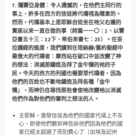
7.
彌賽亞身體：令人遺憾的，在他們主同行的
事上，許多在西方的信徒將代禱視為隨意的。
然而，代禱基本上是耶穌自從坐在祂父右邊的
寶座以來一直在做的事（詩篇一一〇：
1
、以賽
亞書五十三：
12
下、希伯來書七：
25
）。在妥
拉讀經的進度，我們讀到在塔納赫
/
舊約聖經中
最偉大的代禱者：摩西站在破口中並改變了神
的想法：消滅那鑄造及拜了金牛犢的祂的子
民。今天的西方的列國也需要眾代禱者，因為
他們的百姓也不斷地鑄造及拜各種「金牛
犢」，而神仍在尋找那些會使祂改變祂以消滅
他們作為對他們的審判之想法的人。
主耶穌，激發信徒為他們的國家代禱上不灰
心，即使他們聽到神告訴他們因為他們的國
家已經太超過了而別費心了（出埃及記卅