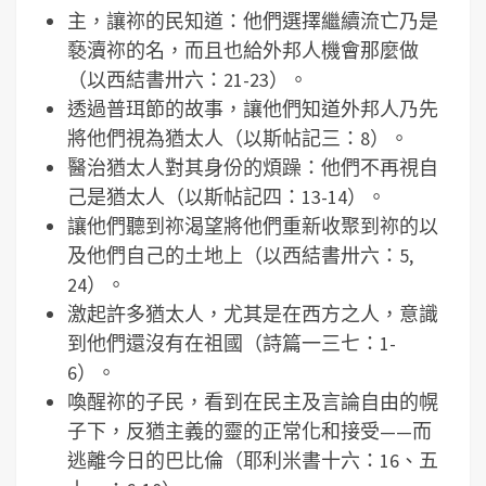
主，讓祢的民知道：他們選擇繼續流亡乃是
褻瀆祢的名，而且也給外邦人機會那麼做
（以西結書卅六：21-23）。
透過普珥節的故事，讓他們知道外邦人乃先
將他們視為猶太人（以斯帖記三：8）。
醫治猶太人對其身份的煩躁：他們不再視自
己是猶太人（以斯帖記四：13-14）。
讓他們聽到祢渴望將他們重新收聚到祢的以
及他們自己的土地上（以西結書卅六：5,
24）。
激起許多猶太人，尤其是在西方之人，意識
到他們還沒有在祖國（詩篇一三七：1-
6）。
喚醒祢的子民，看到在民主及言論自由的幌
子下，反猶主義的靈的正常化和接受——而
逃離今日的巴比倫（耶利米書十六：16、五