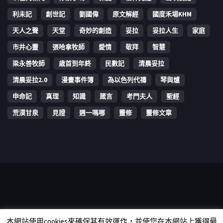
利未記
創世記
劉國偉
原文解經
國度禾場KHM
天人之聲
天堂
奇妙的創造
妥拉
妥拉人生
家庭
市井心靈
張哈拿牧師
愛情
敬拜
智慧
梁永善牧師
歳首到年終
民數記
清晨妥拉
清晨妥拉2.0
漫畫事件簿
為以色列代禱
琴與爐
申命記
真理
知識
箴言
考門夫人
聖經
荒漠甘泉
見證
週一嗎哪
靈修
靈修文章
Copyright © 2006-2026 The Vine Media Organization Limited. All
本網站使用cookies來確保其有效運作，並使您在本網站上獲得最