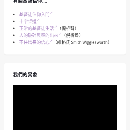
有關基督信仰….
基督徒信仰入門
十字架道
正常的基督徒生活
（倪柝聲）
人的破碎與靈的出來
（倪柝聲）
不住增長的信心
（維格氏 Smith Wigglesworth）
我們的異象
視
訊
播
放
器