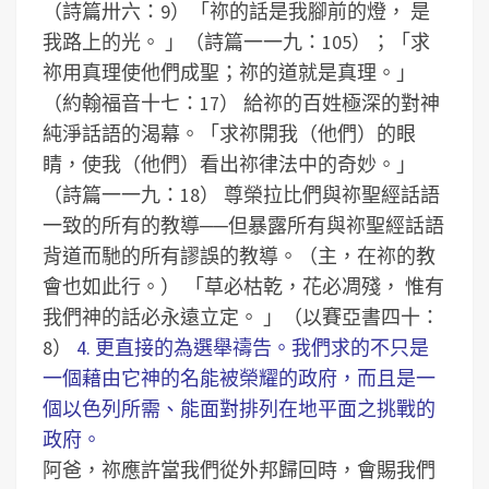
（詩篇卅六：9）「祢的話是我腳前的燈， 是
我路上的光。 」（詩篇一一九：105）；「求
祢用真理使他們成聖；祢的道就是真理。」
（約翰福音十七：17）
給祢的百姓極深的對神
純淨話語的渴幕。「求祢開我（他們）的眼
睛，使我（他們）看出祢律法中的奇妙。」
（詩篇一一九：18）
尊榮拉比們與祢聖經話語
一致的所有的教導──但暴露所有與祢聖經話語
背道而馳的所有謬誤的教導。（主，在祢的教
會也如此行。）
「草必枯乾，花必凋殘， 惟有
我們神的話必永遠立定。 」（以賽亞書四十：
8）
4. 更直接的為選舉禱告。我們求的不只是
一個藉由它神的名能被榮耀的政府，而且是一
個以色列所需、能面對排列在地平面之挑戰的
政府。
阿爸，祢應許當我們從外邦歸回時，會賜我們