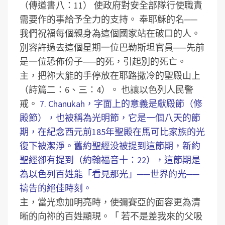
（傳道書八：11）
使政府對安全部隊行使職責
需要作的事給予全力的支持。
奉耶穌的名──
我們祝福每個親身為這個國家站在破口的人。
別容許過去這個星期一位巴勒斯坦官員──先前
是一位恐佈份子──的死，引起別的死亡。
主，把祢大能的手停放在耶路撒冷的聖殿山上
（詩篇二：6、三：4）。
也讓以色列人民警
戒。
7. Chanukah，字面上的意義是獻殿節（修
殿節），也被稱為光明節，它是一個八天的節
期，在紀念西元前185年聖殿在馬可比家族的光
復下被潔淨。舊約聖經没被提到這節期，新約
聖經卻有提到（約翰福音十：22），這節期是
為以色列百姓能「看見那光」──世界的光──
禱告的絕佳時刻。
主，當光愈加明亮時，使彌賽亞的面容更為清
晰的向祢的百姓顯現。「 若不是差我來的父吸