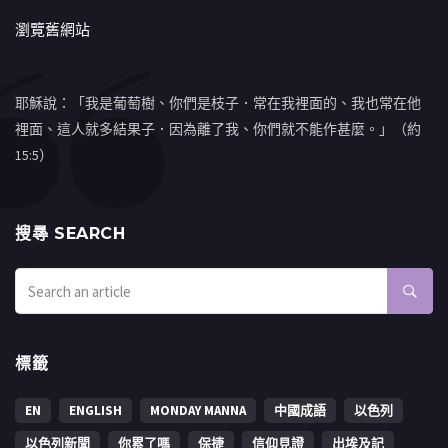
瀏覽舊網站
耶穌說：「我是葡萄樹、你們是枝子．常在我裡面的、我也常在他
裡面、這人就多結果子．因為離了我、你們就不能作甚麼。」（約
15:5）
搜㝷 SEARCH
標籤
EN
ENGLISH
MONDAY MANNA
中國成語
以色列
以色列新聞
你累了嗎
保捷
信仰見證
出埃及記