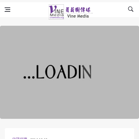
Skip to content
Vine Media
葡萄樹傳媒