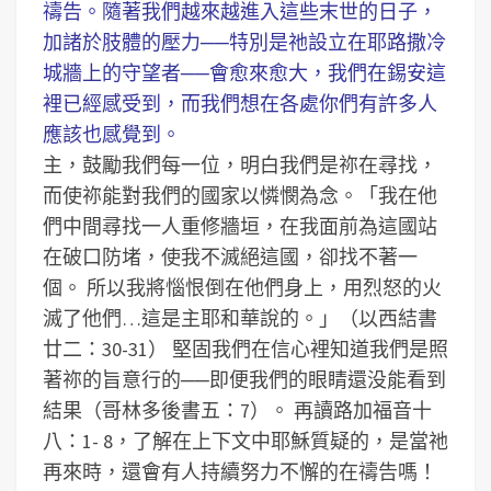
禱告。隨著我們越來越進入這些末世的日子，
加諸於肢體的壓力──特別是祂設立在耶路撒冷
城牆上的守望者──會愈來愈大，我們在錫安這
裡已經感受到，而我們想在各處你們有許多人
應該也感覺到。
主，鼓勵我們每一位，明白我們是祢在尋找，
而使祢能對我們的國家以憐憫為念。「我在他
們中間尋找一人重修牆垣，在我面前為這國站
在破口防堵，使我不滅絕這國，卻找不著一
個。 所以我將惱恨倒在他們身上，用烈怒的火
滅了他們…這是主耶和華說的。」（以西結書
廿二：30-31）
堅固我們在信心裡知道我們是照
著祢的旨意行的──即便我們的眼睛還没能看到
結果（哥林多後書五：7）。
再讀路加福音十
八：1- 8，了解在上下文中耶穌質疑的，是當祂
再來時，還會有人持續努力不懈的在禱告嗎！