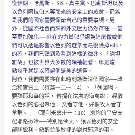
從伊朗、哈馬斯、ISIS、真主黨、巴勒斯坦以及
以色列阿拉伯人等而來的安全上的威脅，仍舊
是我們的國家需要保衛自己的重要事項。另
外，從國際社會而來的外交壓力仍然存在──甚
至更加強化──外在的力量似乎認為這麼做或他
們可以透過影響以色列的選舉而最後除掉Bibi，
的確，我們已聽到及看到這樣的徵兆。「納坦
雅胡」也被世界大多數的領袖輕看，單是這一
點幾乎就足以確認他是神的選擇。
阿爸，我們需要祢在此時刻護衛這個國家──政
治和實質上（詩篇一二一：4）。
「列國啊，
要聽耶和華的話， 傳揚在遠處的海島說： 趕散
以色列的必招聚他， 又看守他，好像牧人看守
羊群。 」（耶利米書卅一：10）
求祢的平安支
配耶路撒冷──特別是今天。
讓以色列的安全
部隊銳利、儆醒並能敏捷的對付邪惡的事。