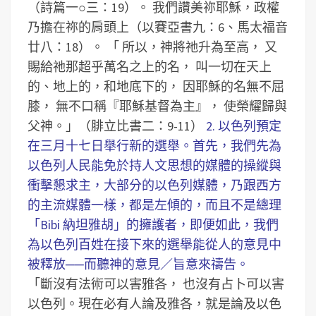
（詩篇一○三：19）。
我們讚美祢耶穌，政權
乃擔在祢的肩頭上（以賽亞書九：6、馬太福音
廿八：18）。
「 所以，神將祂升為至高， 又
賜給祂那超乎萬名之上的名， 叫一切在天上
的、地上的，和地底下的， 因耶穌的名無不屈
膝， 無不口稱『耶穌基督為主』， 使榮耀歸與
父神。」（腓立比書二：9-11）
2. 以色列預定
在三月十七日舉行新的選舉。首先，我們先為
以色列人民能免於持人文思想的媒體的操縱與
衝擊懇求主，大部分的以色列媒體，乃跟西方
的主流媒體一樣，都是左傾的，而且不是總理
「Bibi 納坦雅胡」的擁護者，即便如此，我們
為以色列百姓在接下來的選舉能從人的意見中
被釋放──而聽神的意見／旨意來禱告。
「斷沒有法術可以害雅各， 也沒有占卜可以害
以色列。現在必有人論及雅各，就是論及以色