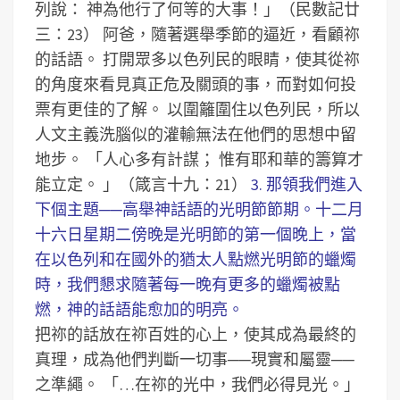
列說： 神為他行了何等的大事！」（民數記廿
三：23）
阿爸，隨著選舉季節的逼近，看顧祢
的話語。
打開眾多以色列民的眼睛，使其從祢
的角度來看見真正危及關頭的事，而對如何投
票有更佳的了解。
以圍籬圍住以色列民，所以
人文主義洗腦似的灌輸無法在他們的思想中留
地步。
「人心多有計謀； 惟有耶和華的籌算才
能立定。 」（箴言十九：21）
3. 那領我們進入
下個主題──高舉神話語的光明節節期。十二月
十六日星期二傍晚是光明節的第一個晚上，當
在以色列和在國外的猶太人點燃光明節的蠟燭
時，我們懇求隨著每一晚有更多的蠟燭被點
燃，神的話語能愈加的明亮。
把祢的話放在祢百姓的心上，使其成為最終的
真理，成為他們判斷一切事──現實和屬靈──
之準繩。
「…在祢的光中，我們必得見光。」