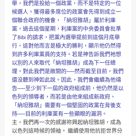
舉，我們是投給一個政黨，而不是特定的一位
候選人。獲得最多席位的政黨會先得到成立一
個聯合政府的機會，「納坦雅胡」屬於利庫
黨，過去這個星期，利庫黨的中央委員會批準
了Bibi 的請求，把黨內選舉提前到這個月底舉
行，這對他而言是極大的勝利，顯示他仍然得
到許多利庫黨員的支持。若是神告訴我們祂想
以別的人來取代「納坦雅胡」成為下一任總
理，對此我們是敞開的──然而截至目前，我們
還没聽到神如此說。因此，我們會繼續為他禱
告──至少到下一屆的政府組成前，他仍然是以
色列的領導者，而若是由他來組成新政府，
「納坦雅胡」需要有一個堅固的政黨在背後支
持──目前的利庫黨有一些顯眼的漏洞。
主，我們再一次的感謝祢興起納坦雅胡，成為
以色列這時候的領袖。
繼續使用他抗拒世界分