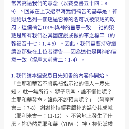
常常高過我們的意念（以賽亞書五十四：8-
9）。回顧在上次選舉時我們禱告的基準是，神
賜給以色列一個透過它神的名可以被榮耀的政
府，這個禱告101%與神的旨意一致──祂的榮
耀是所有我們為其國度說或做的事之標竿（約
翰福音十七：1, 4-5）。因此，我們需要持守繼
續為那些在上位者禱告──因為這也是與神的旨
意一致（提摩太前書二：1-4）。
1. 我們讀本週安息日先知書的內容作開始。
「主耶和華若不將奧祕指示祂的僕人－眾先
知， 就一無所行。 獅子吼叫，誰不懼怕呢？
主耶和華發命，誰能不說預言呢？」（阿摩司
書三：7-8）
謝謝祢持續看顧祢的話使其成就
（耶利米書一：11-12）。
不管地上發生了什
麼，祢仍然是耶和華（YHWH）神，祢仍掌權