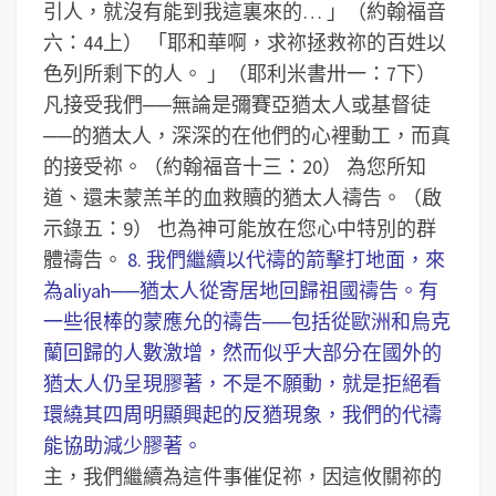
引人，就沒有能到我這裏來的… 」（約翰福音
六：44上）
「耶和華啊，求祢拯救祢的百姓以
色列所剩下的人。 」（耶利米書卅一：7下）
凡接受我們──無論是彌賽亞猶太人或基督徒
──的猶太人，深深的在他們的心裡動工，而真
的接受祢。（約翰福音十三：20）
為您所知
道、還未蒙羔羊的血救贖的猶太人禱告。（啟
示錄五：9）
也為神可能放在您心中特別的群
體禱告。
8. 我們繼續以代禱的箭擊打地面，來
為aliyah──猶太人從寄居地回歸祖國禱告。有
一些很棒的蒙應允的禱告──包括從歐洲和烏克
蘭回歸的人數激增，然而似乎大部分在國外的
猶太人仍呈現膠著，不是不願動，就是拒絕看
環繞其四周明顯興起的反猶現象，我們的代禱
能協助減少膠著。
主，我們繼續為這件事催促祢，因這攸關祢的