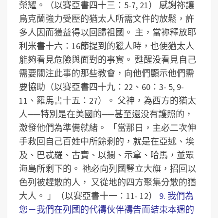
榮耀。（以賽亞書四十三：5-7, 21）
感謝祢讓
烏克蘭強力受壓的猶太人所需文件的放鬆，許
多人因而獲益得以回歸祖國。
主，當祢釋放耶
利米書十六：16節提到的獵人時，也使猶太人
能夠看見危險與面對的事實。
甦醒没看見自己
需要關注此事的那些教會，向他們顯示他們需
要協助（以賽亞書四十九：22、60：3- 5, 9-
11、羅馬書十五：27）。
父神，為西方的猶太
人──特別是在美國的──甚至還没有護照的，
激發他們為準備就緒。
「當那日，主必二次伸
手救回自己百姓中所餘剩的，就是在亞述、埃
及、巴忒羅、古實、以攔、示拿、哈馬，並眾
海島所剩下的。 祂必向列國豎立大旗，招回以
色列被趕散的人， 又從地的四方聚集分散的猶
大人。 」（以賽亞書十一：11- 12）
9. 我們為
您－我們在列國的代禱伙伴禱告而結束本週的