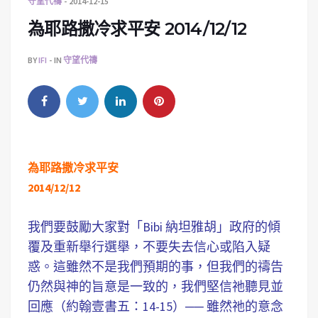
守望代禱
2014-12-15
為耶路撒冷求平安 2014/12/12
BY
IFI
IN
守望代禱
為耶路撒冷求平安
2014/12/12
我們要鼓勵大家對「Bibi 納坦雅胡」政府的傾
覆及重新舉行選舉，不要失去信心或陷入疑
惑。這雖然不是我們預期的事，但我們的禱告
仍然與神的旨意是一致的，我們堅信祂聽見並
回應（約翰壹書五：14-15）── 雖然祂的意念