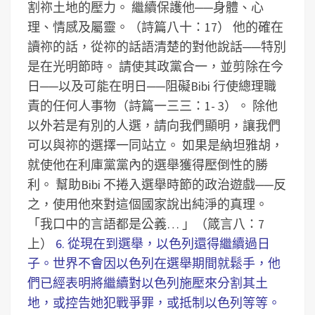
割祢土地的壓力。
繼續保護他──身體、心
理、情感及屬靈。（詩篇八十：17）
他的確在
讀祢的話，從祢的話語清楚的對他說話──特別
是在光明節時。
請使其政黨合一，並剪除在今
日──以及可能在明日──阻礙Bibi 行使總理職
責的任何人事物（詩篇一三三：1- 3）。
除他
以外若是有別的人選，請向我們顯明，讓我們
可以與祢的選擇一同站立。
如果是納坦雅胡，
就使他在利庫黨黨內的選舉獲得壓倒性的勝
利。
幫助Bibi 不捲入選舉時節的政治遊戲──反
之，使用他來對這個國家說出純淨的真理。
「我口中的言語都是公義… 」（箴言八：7
上）
6. 從現在到選舉，以色列還得繼續過日
子。世界不會因以色列在選舉期間就鬆手，他
們已經表明將繼續對以色列施壓來分割其土
地，或控告她犯戰爭罪，或抵制以色列等等。