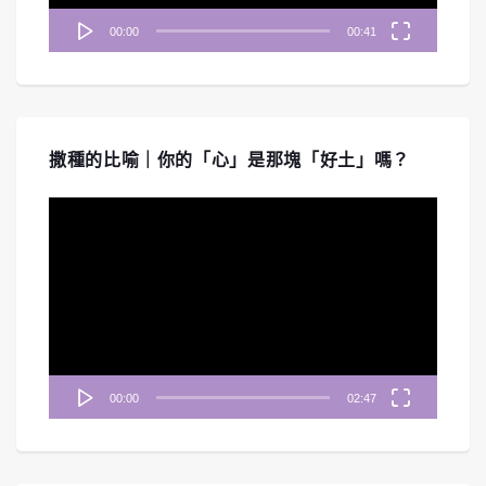
00:00
00:41
撒種的比喻｜你的「心」是那塊「好土」嗎？
視
訊
播
放
器
00:00
02:47