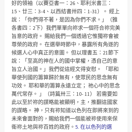
好的領袖（以賽亞書一：26、耶利米書三：
15、廿三：3-4、以西結書卅四：1-31）。
經上
說：「你們得不著，是因為你們不求。」（雅
各書四：2下）我們單單向祢求一個符合祢完美
旨意的政府。
賜給我們一個透過它惟獨祢會被
尊榮的政府。
在選舉時節中，暴露所有角逐的
候選人心中真正的意圖。
但以理書五：21節下
說：「至高的神在人的國中掌權，憑自己的意
旨立人治國。」我們從這經文得安慰。
「耶和
華使列國的籌算歸於無有，使眾民的思念無有
功效。 耶和華的籌算永遠立定； 祂心中的思念
萬代常存。 」（詩篇卅三：10- 11）
若需要如
此以至於祢的謀略能被顯明，主，推翻這國家
的謀略。
神，只有祢知道以色列在即將來到的
未來會面對的，賜給我們一個能被祢使用來保
衛祢土地與祢百姓的政府。
5. 在以色列的選