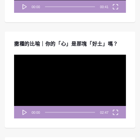
00:00
00:41
撒種的比喻｜你的「心」是那塊「好土」嗎？
視
訊
播
放
器
00:00
02:47