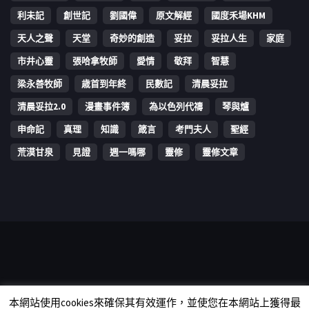
利未記
創世記
劉國偉
原文解經
國度禾場KHM
天人之聲
天堂
奇妙的創造
妥拉
妥拉人生
家庭
市井心靈
張哈拿牧師
愛情
敬拜
智慧
梁永善牧師
歳首到年終
民數記
清晨妥拉
清晨妥拉2.0
漫畫事件簿
為以色列代禱
琴與爐
申命記
真理
知識
箴言
考門夫人
聖經
荒漠甘泉
見證
週一嗎哪
靈修
靈修文章
Copyright © 2006-2026 The Vine Media Organization Limited. All
本網站使用cookies來確保其有效運作，並使您在本網站上獲得最
rights reserved.