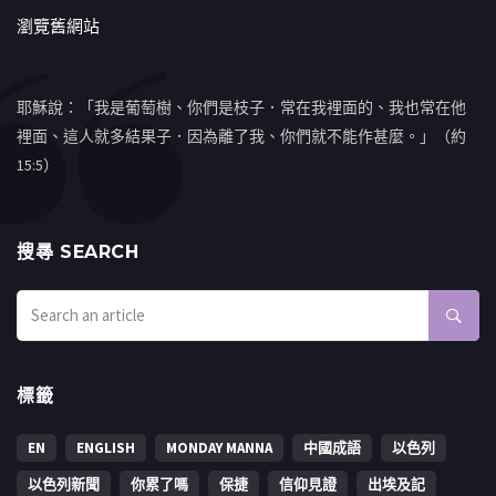
瀏覽舊網站
耶穌說：「我是葡萄樹、你們是枝子．常在我裡面的、我也常在他
裡面、這人就多結果子．因為離了我、你們就不能作甚麼。」（約
15:5）
搜㝷 SEARCH
標籤
EN
ENGLISH
MONDAY MANNA
中國成語
以色列
以色列新聞
你累了嗎
保捷
信仰見證
出埃及記