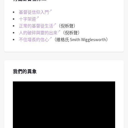
基督徒信仰入門
十字架道
正常的基督徒生活
（倪柝聲）
人的破碎與靈的出來
（倪柝聲）
不住增長的信心
（維格氏 Smith Wigglesworth）
我們的異象
視
訊
播
放
器