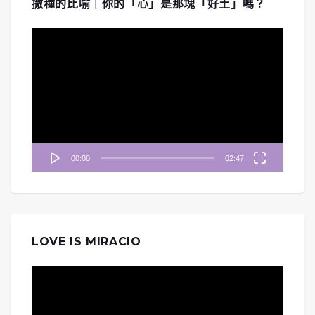
撒種的比喻｜你的「心」是那塊「好土」嗎？
視
訊
播
放
器
00:00
02:47
LOVE IS MIRACIO
視
訊
播