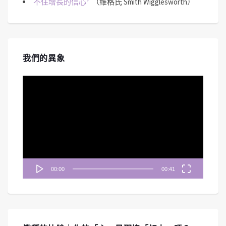
不住增長的信心
（維格氏 Smith Wigglesworth）
我們的異象
視
訊
播
放
器
00:00
00:41