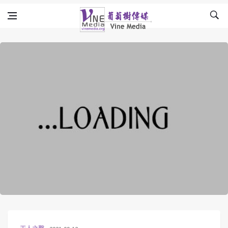
Skip to content
Vine Media
葡萄樹傳媒