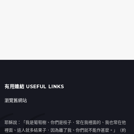
有用連結 USEFUL LINKS
瀏覽舊網站
耶穌說：「我是葡萄樹、你們是枝子．常在我裡面的、我也常在他
裡面、這人就多結果子．因為離了我、你們就不能作甚麼。」（約