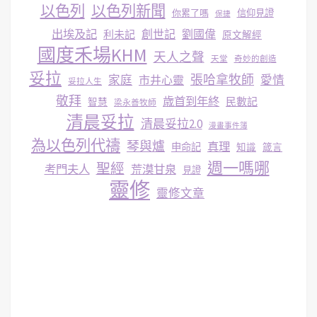
以色列
以色列新聞
你累了嗎
信仰見證
保捷
出埃及記
創世記
劉國偉
利未記
原文解經
國度禾場KHM
天人之聲
天堂
奇妙的創造
妥拉
張哈拿牧師
家庭
市井心靈
愛情
妥拉人生
敬拜
歳首到年終
民數記
智慧
梁永善牧師
清晨妥拉
清晨妥拉2.0
漫畫事件簿
為以色列代禱
琴與爐
真理
申命記
知識
箴言
週一嗎哪
聖經
考門夫人
荒漠甘泉
見證
靈修
靈修文章