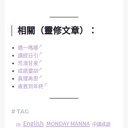
相關（靈修文章）：
週一嗎哪
讀經日引
荒漠甘泉
成語靈訓
真理再思
歲首到年終
# TAG
English
MONDAY MANNA
中國成語
EN