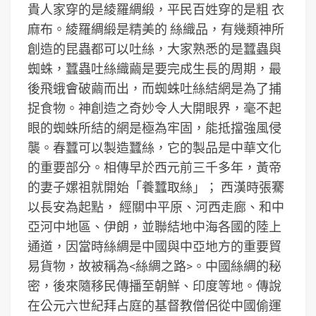
貴人家穿的是綾羅綢緞，平民百姓穿的是粗 衣
麻布。綾羅綢緞是精美的 絲織品，有幾類神所
創造的昆蟲都可以吐絲，大家熟悉的是蠶蟲與
蜘蛛，蠶蟲吐絲織繭是要完成生長的周期，最
後飛蛾會破繭而出，而蜘蛛吐絲結網是為了捕
捉食物。神創造之奇妙令人大開眼界，毫不起
眼的蜘蛛所結的網是極為牢固，能抵擋強風侵
襲。春蠶可以製造蠶絲，它的製品是中華文化
的重要部分。相傳早於西元前三千多年，黃帝
的妻子嫘祖就開始「養蠶取絲」； 西漢時張騫
以長安為起點， 經關中平原、河西走廊、和中
亞河中地區、伊朗，並聯結地中海各國的陸上
通道，因當時絲綢是中國與中亞地方的重要貿
易貨物，故被稱為<絲綢之路>。中國絲綢的秘
密，後來隨移民傳播至朝鮮、印度等地。傳說
在公元六世紀拜占庭的基督教僧侶從中國偷運