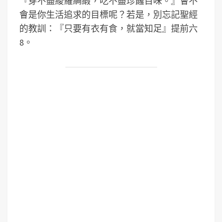
『穿不盡綾羅綢緞，吃不盡珍饈百味。』會不
會是你生活追求的目標呢？若是，別忘記聖經
的教訓：『只要有衣有食，就當知足』提前六
8。