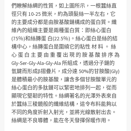
們瞭解絲綢的性質，如上圖所示，一根蠶絲直
徑只有 10-25 微米，約為頭髮絲一半左右，它
的主要成分都是由胺基酸鏈構成的蛋白質。纖
維內的組織主要是兩種蛋白質：即絲心蛋白
(75％)和絲膞蛋 白(22.5％)。絲心蛋白是絲的結
構中心，絲膞蛋白是圍繞它的粘性 材 料 。 絲
心 蛋 白 主 要 由 重 覆 出 現 的 胺 基 酸 排 序 為
Gly-Ser-Gly-Ala-Gly-Ala 所組成，透過分子鏈的
氫鍵而形成β摺疊片，成分達 50%的甘胺酸(Gly)
是體積最小的胺基酸，讓含多個甘胺酸單元的
絲心蛋白的多肽鏈可以緊密地排列一起，從而
顯現它堅韌的特性。絲綢著名的光澤外表來自
於蠶絲三稜鏡般的纖維結構，這令布料能夠以
不同的角度折射入射光，並將光線散射出去。
絲綢是不良導體，能在冬天發揮保暖作用。