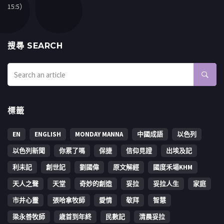
15:5）
搜㝷 SEARCH
標籤
EN
ENGLISH
MONDAY MANNA
中國成語
以色列
以色列新聞
你累了嗎
保捷
信仰見證
出埃及記
利未記
創世記
劉國偉
原文解經
國度禾場KHM
天人之聲
天堂
奇妙的創造
妥拉
妥拉人生
家庭
市井心靈
張哈拿牧師
愛情
敬拜
智慧
梁永善牧師
歳首到年終
民數記
清晨妥拉