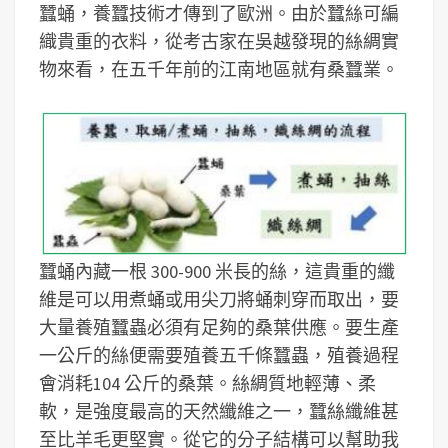
蠶蛹，養蠶技術才傳到了歐洲。由於蠶絲可編
織貴重的衣料，從考古家在吳越發現的絲綢實
物來看，在五千年前的江南地區就有桑蠶業。
蠶蛹內藏一根 300-900 米長的絲，這貴重的纖
維是可以用煮蛹或用尖刀將蛹刺穿而取出，要
大量養殖蠶蟲必須有足夠的桑葉供應。要生產
一公斤的絲便需要殖養五千條蠶蟲，殖養過程
會消耗104 公斤的桑葉。絲綢質地輕薄、柔
軟，是強度最高的天然纖維之一，蠶絲纖維甚
至比羊毛更堅實。從它的分子結構可以幫助我