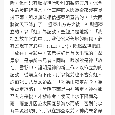
降，但他只有順服神所吩咐的製造方舟，保全
生命及躲避洪水。但當時的人因為從來沒有見
過下雨，所以無法相信挪亞所宣告的，「大雨
將從天下降」了。
挪亞出方舟之後，神與挪亞
立約，以「虹」為記號，聖經清楚地說：「我
把虹放在雲彩中……我使雲彩蓋地的時候，必
有虹現在雲彩中」(九13，14)。既然說神把虹
「放在」雲彩中，表示這虹是首次出現的自然
景象，是前所未見者。同時，既然說是神「放
在」雲彩中，證明是神的新工作，以作立約的
記號。從前沒有下雨，所以從前也不會有虹。
約伯記廿八章26節說：「祂為雨露定命令，為
雷電定道路」，證明下雨是由神所定。神在挪
亞入方舟後，才發命令，使天上水下降而為
雨，雨並非因為太陽蒸發海水而成。否則何以
有旱災出現呢？所以在挪亞以前，神尚未發命