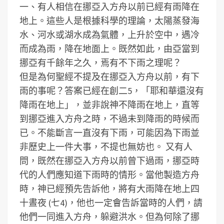
一、有人相信在挪亞入方舟以前已經有雨降在
地上。這些人是根據科學的理論，太陽蒸發海
水、河水或湖水成為氣體，上升於空中，遇冷
而成為雨，降在地面上。既然如此，由亞當到
挪亞有千餘年之久，焉有不下雨之理呢？
但是為何聖經不提及在挪亞入方舟以前，有下
雨的事呢？答案已經在創二5，「耶和華還沒有
降雨在地上」，並非說神不降雨在地上，直等
到挪亞進入方舟之時，不過未到降雨的時候而
已。不能斷言一直沒有下雨，可能因為下雨並
非歷史上一件大事，不提也無妨也。
又有人
問，既然在挪亞入方舟以前曾下過雨，挪亞時
代的人們應知道下雨時的情形。當他製造方舟
時，神已經預先告訴他，將有大雨降在地上四
十晝夜 (七4)，他也一定會告訴當時的人們，請
他們一同進入方舟，躲避洪水。但為何除了挪