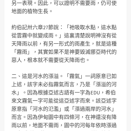
另一表現。因此，可以證明不需要雨，仍可使
地面的植物生長。
約伯記卅六章27節說：「祂吸取水點，這水點
從雲霧中就變成雨。」這裏清楚說明神沒有從
天降雨以前，有另一形式的雨產生，就是這種
「霧雨」，其實如果不是神要毀滅挪亞時代的
惡人，根本就不需要從天降雨也。
二、這是河水的漲溢。「霧氣」一詞原意已如
上述，該字未必指霧氣而言，乃是「漲溢的河
水」。因為根據亞述古語有一字為EDU，希伯
來文霧氣一字可能從這亞述字而來。該亞述字
原意指「河水的氾濫」或「漲過兩岸的河水」
而言。因為伊甸園中有四條河，在神還沒有降
雨以前，地面不需雨，園中的河每年依時漲過