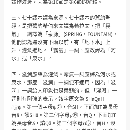
譯作灌溉，因為第10節是第6節的解釋。
三、七十譯本譯為泉源。七十譯本的舊約聖
經，是把舊約希伯來文譯為希拉文，把「霧
氣」一詞譯為「泉源」(SPRING，FOUNTAlN)，
他們認為還沒有下雨以前，有「地下水」上
升，灌溉遍地。「霧氣」一詞，應改譯為「河
水」或「泉水」。
四、滋潤應譯為灌溉。霧氣一詞應譯為河水或
泉水，那麼「滋潤」一詞便不適用，因為「滋
潤」一詞給人印象也是柔弱的，但 「灌溉」一
詞則有剛強的表示。該字原文為 SHäQäH
שְׁקָ֖ה。第一個字母
שְׁ
㉑
，音SH，下面加T為長母
音ä，讀SHä。第二個字母
ק⑲，音Q，下面加T
為長母音ä，讀Qä。第三個字母
ה
⑤，音H，沒