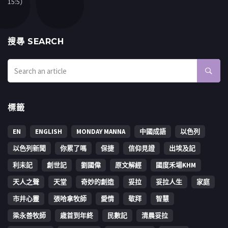
15:5）
搜㝷 SEARCH
標籤
EN
ENGLISH
MONDAY MANNA
中國成語
以色列
以色列新聞
你累了嗎
保捷
信仰見證
出埃及記
利未記
創世記
劉國偉
原文解經
國度禾場KHM
天人之聲
天堂
奇妙的創造
妥拉
妥拉人生
家庭
市井心靈
張哈拿牧師
愛情
敬拜
智慧
梁永善牧師
歳首到年終
民數記
清晨妥拉