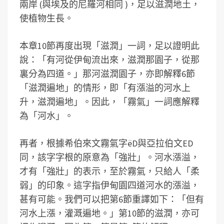
兩岸 (與埃及的尼羅河相同 )，足以滋潤地土，
使植物生長。
本章10節再度出現「滋潤」一詞，足以證明此
說：「有河從伊甸流出來，滋潤那園子，從那
裏分為四道。」那河滋潤園子，亦即解釋6節
「滋潤遍地」的情形，即「有漲溢的河水上
升，滋潤遍地」。因此，「霧氣」一詞應解釋
為「河水」。
再者，根據希伯來文霧氣字ëD與亞拉伯文ED
同，該字字根的原意為「強壯」。河水漲溢，
才有「強壯」的表示，至於霧氣，只給人「柔
弱」的印象。這字指伊甸園四道河水的漲溢，
甚有可能。我們可以把第6節重譯如下：「但有
河水上漲，灌溉遍地。」第10節的滋潤，亦可