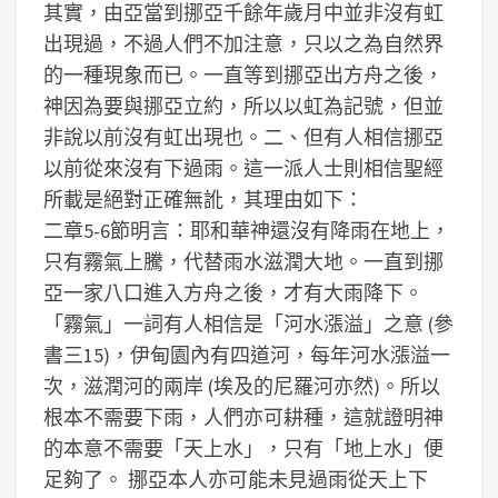
其實，由亞當到挪亞千餘年歲月中並非沒有虹
出現過，不過人們不加注意，只以之為自然界
的一種現象而已。一直等到挪亞出方舟之後，
神因為要與挪亞立約，所以以虹為記號，但並
非說以前沒有虹出現也。
二、但有人相信挪亞
以前從來沒有下過雨。這一派人士則相信聖經
所載是絕對正確無訛，其理由如下：
二章5-6節明言：耶和華神還沒有降雨在地上，
只有霧氣上騰，代替雨水滋潤大地。一直到挪
亞一家八口進入方舟之後，才有大雨降下。
「霧氣」一詞有人相信是「河水漲溢」之意 (參
書三15)，伊甸園內有四道河，每年河水漲溢一
次，滋潤河的兩岸 (埃及的尼羅河亦然)。所以
根本不需要下雨，人們亦可耕種，這就證明神
的本意不需要「天上水」，只有「地上水」便
足夠了。
挪亞本人亦可能未見過雨從天上下