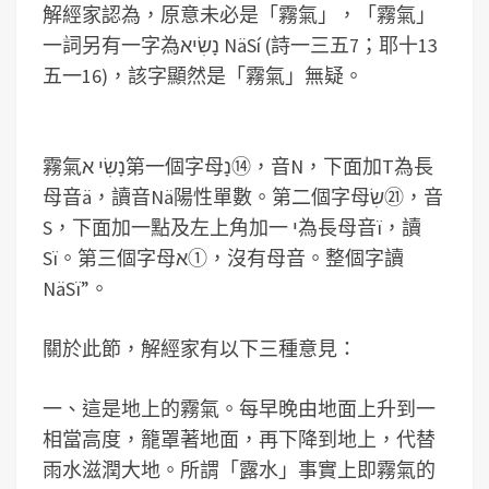
解經家認為，原意未必是「霧氣」，「霧氣」
一詞另有一字為
נָשִׂיא
NäSí (詩一三五7；耶十13
五一16)，該字顯然是「霧氣」無疑。
霧氣
נָשִׂי א
第一個字母
נָ
⑭，音N，下面加T為長
母音ä，讀音Nä陽性單數。第二個字母
שִׂ
㉑，音
S，下面加一點及左上角加一
י
為長母音ï，讀
Sï。第三個字母
א
①，沒有母音。整個字讀
NäSï”。
關於此節，解經家有以下三種意見：
一、這是地上的霧氣。每早晚由地面上升到一
相當高度，籠罩著地面，再下降到地上，代替
雨水滋潤大地。所謂「露水」事實上即霧氣的