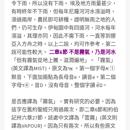
令下雨，所以沒有下雨。
埃及地方雨量甚少，
有時終年不下雨，但每年尼羅河河水漲溢時，
漲過兩岸，農民即可耕種。證明無雨之地的人
們，仍可生存。伊甸園中有四道河，河水每年
漲溢，其理亦同，因此不需下雨，一直等到挪
亞入方舟之時。以上二說，均可作參考，第二
說可能性較大。
二章6節 不是霧氣，乃是河水
「但有霧氣從地上騰，滋潤遍地」。「霧氣」
(英文譯為MIST)，原文為
。第一個字母
א
①
אֵ
ד
默音，下面加兩點為長母音ë，讀音ë。第二個
字母
④，音D，沒有母音，整個字讀 ë̉D。
ד
是否應譯為「霧氣」，實有研究的必要。因為
這字在舊約聖經只用過兩次，即二章6節和約伯
記卅六章27節，該處中文譯為「雲霧」(英文則
譯為VAPOUR)。因為只有兩次，所以有些原文