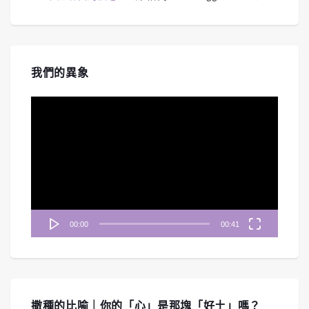
我們的異象
視
訊
播
放
器
00:00
00:41
撒種的比喻｜你的「心」是那塊「好土」嗎？