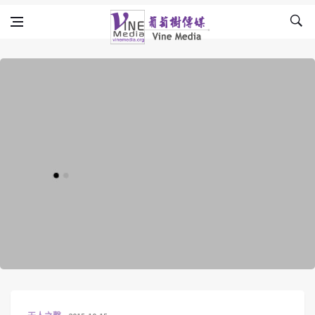
Skip to content
Vine Media
葡萄樹傳媒