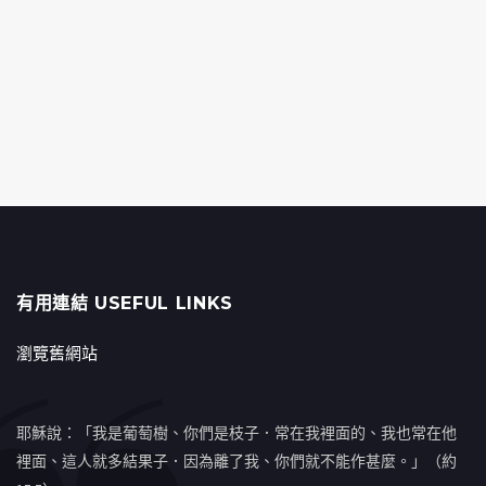
有用連結 USEFUL LINKS
瀏覽舊網站
耶穌說：「我是葡萄樹、你們是枝子．常在我裡面的、我也常在他
裡面、這人就多結果子．因為離了我、你們就不能作甚麼。」（約