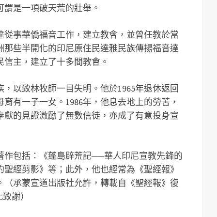
可謂是一項破天荒的壯舉。
達從事華僑福音工作，建立教會，並曾任教於當
洲那些半開化的印尼原住民達雅民族傳揚福音達
民信主，建立了十多間教會。
，以致林牧師一目失明。他於1965年退休返回
育有一子一女。1986年，他息去地上的勞苦，
奉獻的見證激勵了無數信徒，亦成了有意投身宣
著作包括：《蓬島辟荒記──華人印尼宣教先鋒的
約聖經剪影》等；此外，他也經常為《聖經報》
。（承蒙宣道出版社允許，轉載自《聖經報》復
謹此致謝）