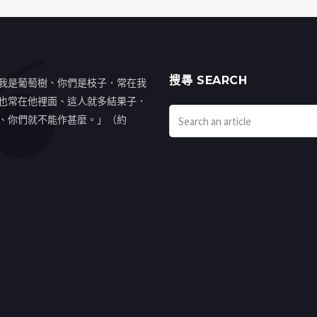
搜㝷 SEARCH
我是葡萄樹、你們是枝子．常在我
也常在他裡面、這人就多結果子．
、你們就不能作甚麼。」（約