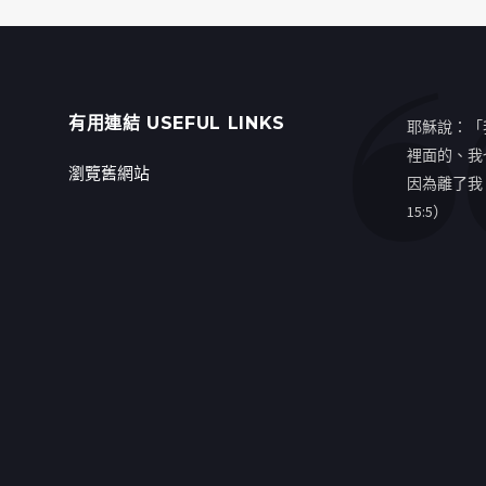
有用連結 USEFUL LINKS
耶穌說：「
裡面的、我
瀏覽舊網站
因為離了我
15:5）