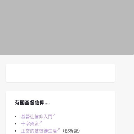
有關基督信仰….
基督徒信仰入門
十字架道
正常的基督徒生活
（倪柝聲）