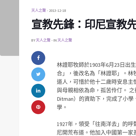
天人之聲
2013-12-18
宣教先鋒：印尼宣教先
BY
天人之聲
IN
天人之聲
林證耶牧師於1903年6月23日
合」，後改名為「林證耶」。林
道人，可惜於他十二歲時安息主
與母親相依為命，孤苦伶仃。 之後，
Ditman）的資助下，完成了
學。
1927年，領受「往南洋去」的呼
尼開荒布道。他加入中國第一家