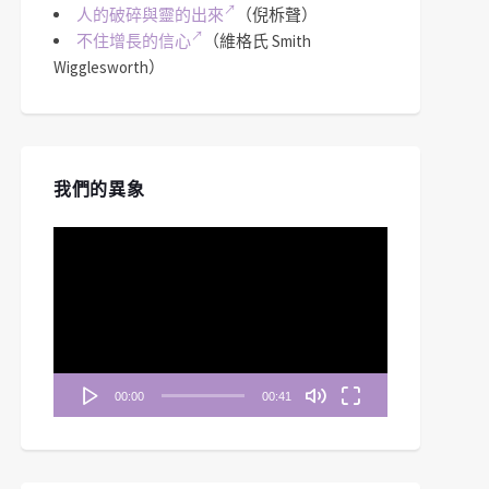
人的破碎與靈的出來
（倪柝聲）
不住增長的信心
（維格氏 Smith
Wigglesworth）
我們的異象
視
訊
播
放
器
00:00
00:41