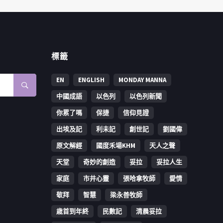
標籤
EN
ENGLISH
MONDAY MANNA
中國成語
以色列
以色列新聞
你累了嗎
保捷
信仰見證
出埃及記
利未記
創世記
劉國偉
原文解經
國度禾場KHM
天人之聲
天堂
奇妙的創造
妥拉
妥拉人生
家庭
市井心靈
張哈拿牧師
愛情
敬拜
智慧
梁永善牧師
歳首到年終
民數記
清晨妥拉