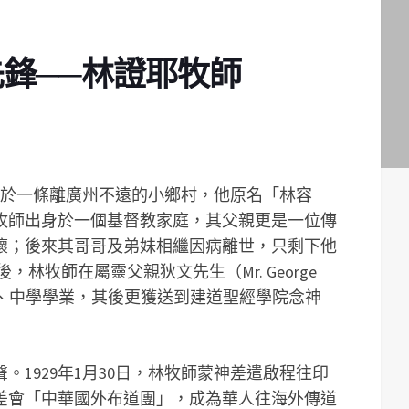
鋒──林證耶牧師
出生於一條離廣州不遠的小鄉村，他原名「林容
牧師出身於一個基督教家庭，其父親更是一位傳
懷；後來其哥哥及弟妹相繼因病離世，只剩下他
林牧師在屬靈父親狄文先生（Mr. George
小學、中學學業，其後更獲送到建道聖經學院念神
聲。1929年1月30日，林牧師蒙神差遣啟程往印
差會「中華國外布道團」，成為華人往海外傳道