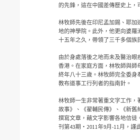
的先鋒，這在中國差傳歷史上，
林牧師先後在印尼孟加錫、耶加
地的神學院。此外，他更向婆羅
十五年之久，帶領了三千多個族
由於身處落後之地而未及醫治眼疾
香港。在家庭方面，林牧師與師母
終年八十三歲。林牧師完全委身
教布道事工行列者的指南針。
林牧師一生非常著重文字工作，
故事》、《翟輔民傳》、《新舊
撰寫文章，藉文字影響各地信徒
刊第43期‧2011年9月-11月，