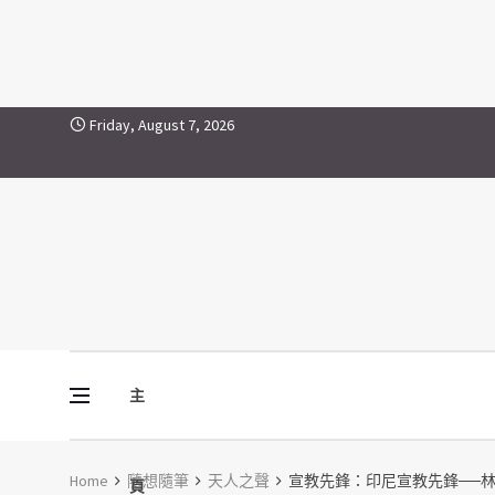
Skip to content
Friday, August 7, 2026
主
Vine Media
葡萄樹傳媒
Home
隨想隨筆
天人之聲
宣教先鋒：印尼宣教先鋒──
頁