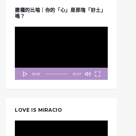
撒種的比喻｜你的「心」是那塊「好土」
嗎？
視
訊
播
放
器
00:00
02:47
LOVE IS MIRACIO
視
訊