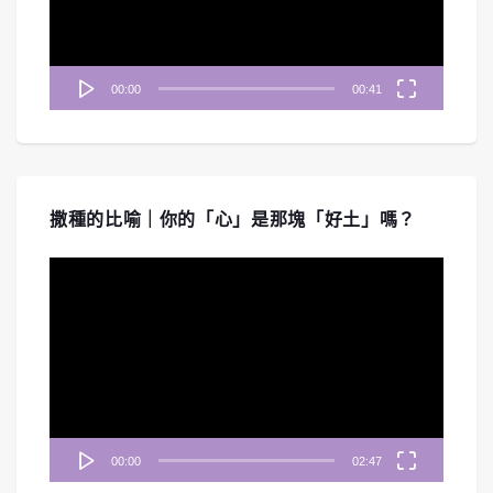
器
00:00
00:41
撒種的比喻｜你的「心」是那塊「好土」嗎？
視
訊
播
放
器
00:00
02:47