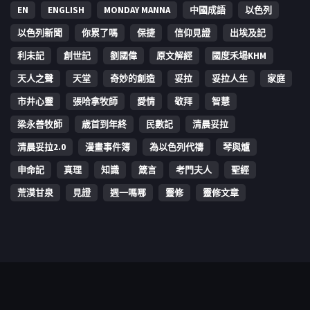
EN
ENGLISH
MONDAY MANNA
中國成語
以色列
以色列新聞
你累了嗎
保捷
信仰見證
出埃及記
利未記
創世記
劉國偉
原文解經
國度禾場KHM
天人之聲
天堂
奇妙的創造
妥拉
妥拉人生
家庭
市井心靈
張哈拿牧師
愛情
敬拜
智慧
梁永善牧師
歳首到年終
民數記
清晨妥拉
清晨妥拉2.0
漫畫事件簿
為以色列代禱
琴與爐
申命記
真理
知識
箴言
考門夫人
聖經
荒漠甘泉
見證
週一嗎哪
靈修
靈修文章