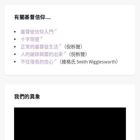
有關基督信仰….
基督徒信仰入門
十字架道
正常的基督徒生活
（倪柝聲）
人的破碎與靈的出來
（倪柝聲）
不住增長的信心
（維格氏 Smith Wigglesworth）
我們的異象
視
訊
播
放