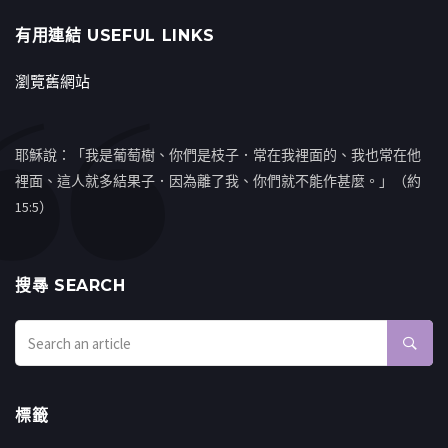
有用連結 USEFUL LINKS
瀏覽舊網站
耶穌說：「我是葡萄樹、你們是枝子．常在我裡面的、我也常在他
裡面、這人就多結果子．因為離了我、你們就不能作甚麼。」（約
15:5）
搜㝷 SEARCH
標籤