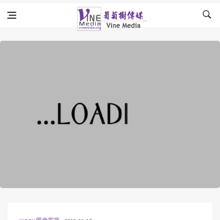
Skip to content
Vine Media
葡萄樹傳媒