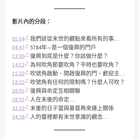
影片內的分段：
01:04
我們該從末世的觀點來看所有的事…
04:47
5784年—是一個復興的門戶
13:00
復興到底是什麼？你該做什麼？
14:12
為何吹角節要吹角？平時也要吹角？
15:22
吹號角啟動、開啟復興的門、歡迎主…
18:22
吹號角有任何的限制嗎？什麼人可吹？
28:01
復興與命定互相關聯
28:57
人在末後的命定…
32:32
末後的日子當與基督再來連上關係
34:38
人的靈裡都有末世意識的觀念…