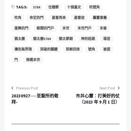
TAGS:
5784
住棚節
十個童女
吹號角
吹角
命定的門
基督再來
基督徒
屬靈意義
復興的門
敞開的門戶
末世
末世門戶
末後
猶太曆
猶太曆5784
猶太節期
神的話語
福音
禱告無界限
突破的關鍵
耶穌回來
號角
被提
門
預備末世
Previous Post
Next Post
20230927──至聖所的敬
市井心靈：打美好的仗
拜-
（2023 年 9 月 1 日）