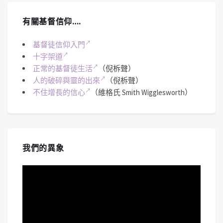
有關基督信仰….
基督徒信仰入門
十字架道
正常的基督徒生活
（倪柝聲）
人的破碎與靈的出來
（倪柝聲）
不住增長的信心
（維格氏 Smith Wigglesworth）
我們的異象
視
訊
播
放
器