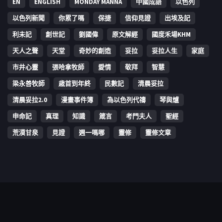
EN
ENGLISH
MONDAY MANNA
中國成語
以色列
以色列新聞
你累了嗎
保捷
信仰見證
出埃及記
利未記
創世記
劉國偉
原文解經
國度禾場KHM
天人之聲
天堂
奇妙的創造
妥拉
妥拉人生
家庭
市井心靈
張哈拿牧師
愛情
敬拜
智慧
梁永善牧師
歳首到年終
民數記
清晨妥拉
清晨妥拉2.0
漫畫事件簿
為以色列代禱
琴與爐
申命記
真理
知識
箴言
考門夫人
聖經
荒漠甘泉
見證
週一嗎哪
靈修
靈修文章