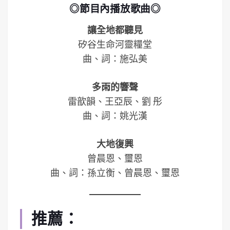
◎節目內播放歌曲◎
讓全地都聽見
矽谷生命河靈糧堂
曲、詞：施弘美
多雨的響聲
雷歆韻、王亞辰、劉 彤
曲、詞：姚光漢
大地復興
曾晨恩、璽恩
曲、詞：孫立衡、曾晨恩、璽恩
推薦：