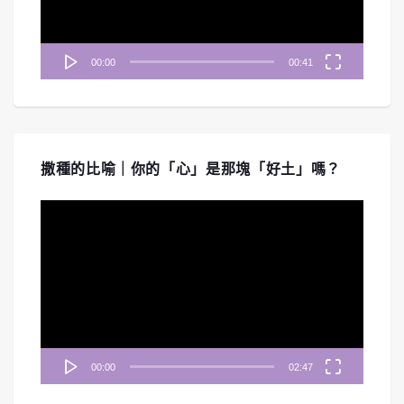
00:00
00:41
撒種的比喻｜你的「心」是那塊「好土」嗎？
視
訊
播
放
器
00:00
02:47