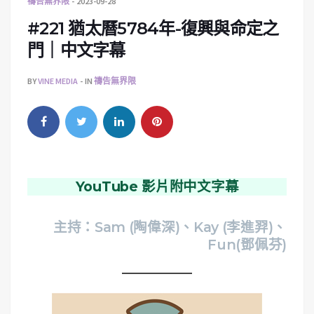
禱告無界限
2023-09-28
#221 猶太曆5784年-復興與命定之
門｜中文字幕
BY
VINE MEDIA
IN
禱告無界限
YouTube 影片附中文字幕
主持：Sam (陶偉深)、Kay (李進羿)、
Fun(鄧佩芬)