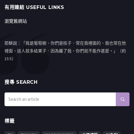
有用連結 USEFUL LINKS
瀏覽舊網站
耶穌說：「我是葡萄樹、你們是枝子．常在我裡面的、我也常在他
裡面、這人就多結果子．因為離了我、你們就不能作甚麼。」（約
15:5）
搜㝷 SEARCH
標籤