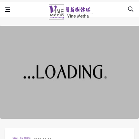
Skip to content
Vine Media
葡萄樹傳媒