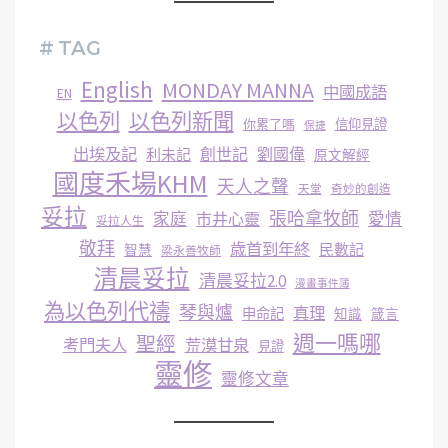
# TAG
English
MONDAY MANNA
中國成語
EN
以色列
以色列新聞
你累了嗎
信仰見證
保捷
出埃及記
創世記
劉國偉
利未記
原文解經
國度禾場KHM
天人之聲
天堂
奇妙的創造
妥拉
張哈拿牧師
家庭
市井心靈
愛情
妥拉人生
敬拜
歳首到年終
民數記
智慧
梁永善牧師
清晨妥拉
清晨妥拉2.0
漫畫事件簿
為以色列代禱
琴與爐
真理
申命記
知識
箴言
週一嗎哪
聖經
考門夫人
荒漠甘泉
見證
靈修
靈修文章