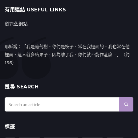
有用連結 USEFUL LINKS
瀏覽舊網站
耶穌說：「我是葡萄樹、你們是枝子．常在我裡面的、我也常在他
裡面、這人就多結果子．因為離了我、你們就不能作甚麼。」（約
15:5）
搜㝷 SEARCH
標籤