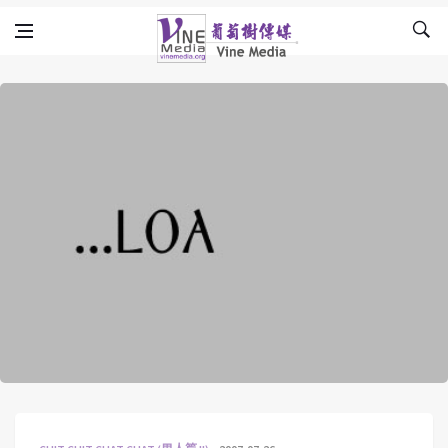
Skip to content
Vine Media
葡萄樹傳媒