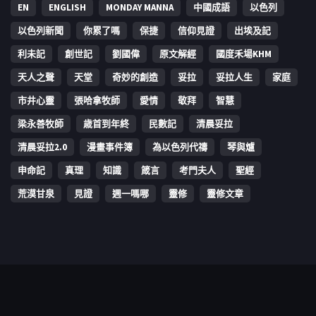
EN
ENGLISH
MONDAY MANNA
中國成語
以色列
以色列新聞
你累了嗎
保捷
信仰見證
出埃及記
利未記
創世記
劉國偉
原文解經
國度禾場KHM
天人之聲
天堂
奇妙的創造
妥拉
妥拉人生
家庭
市井心靈
張哈拿牧師
愛情
敬拜
智慧
梁永善牧師
歳首到年終
民數記
清晨妥拉
清晨妥拉2.0
漫畫事件簿
為以色列代禱
琴與爐
申命記
真理
知識
箴言
考門夫人
聖經
荒漠甘泉
見證
週一嗎哪
靈修
靈修文章