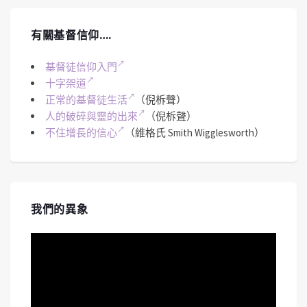
有關基督信仰….
基督徒信仰入門
十字架道
正常的基督徒生活
（倪柝聲）
人的破碎與靈的出來
（倪柝聲）
不住增長的信心
（維格氏 Smith Wigglesworth）
我們的異象
視
訊
播
放
器