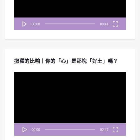
00:00
00:41
撒種的比喻｜你的「心」是那塊「好土」嗎？
視
訊
播
放
器
00:00
02:47