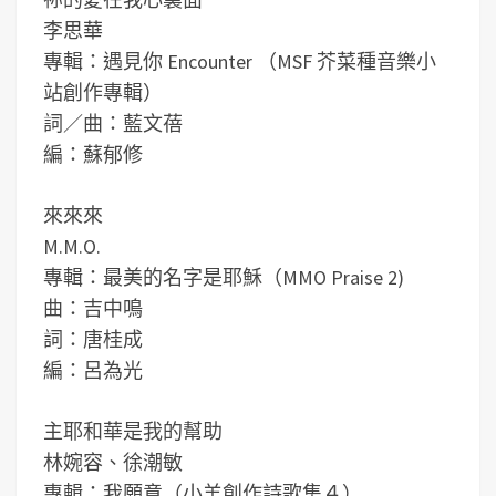
李思華
專輯：遇見你 Encounter （MSF 芥菜種音樂小
站創作專輯）
詞／曲：藍文蓓
編：蘇郁修
來來來
M.M.O.
專輯：最美的名字是耶穌（MMO Praise 2)
曲：吉中鳴
詞：唐桂成
編：呂為光
主耶和華是我的幫助
林婉容、徐潮敏
專輯：我願意（小羊創作詩歌集４）