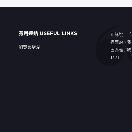
有用連結 USEFUL LINKS
耶穌說：「
裡面的、我
瀏覽舊網站
因為離了我
15:5）