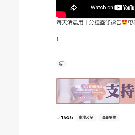
每天清晨用十分鐘靈修禱告
帶
1
TAGS:
出埃及記
清晨妥拉