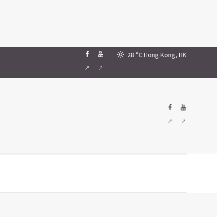
28 °C
Hong Kong, HK