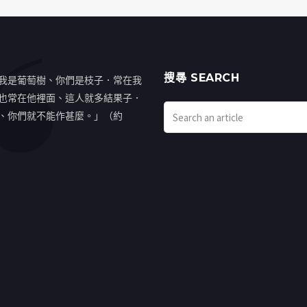
搜㝷 SEARCH
我是葡萄樹、你們是枝子．常在我
也常在他裡面、這人就多結果子．
、你們就不能作甚麼。」（約