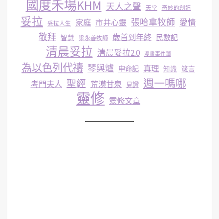
國度禾場KHM
天人之聲
天堂
奇妙的創造
妥拉
張哈拿牧師
家庭
市井心靈
愛情
妥拉人生
敬拜
歳首到年終
民數記
智慧
梁永善牧師
清晨妥拉
清晨妥拉2.0
漫畫事件簿
為以色列代禱
琴與爐
真理
申命記
知識
箴言
週一嗎哪
聖經
考門夫人
荒漠甘泉
見證
靈修
靈修文章