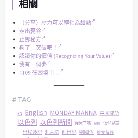
相關
（分享）壓力可以轉化為甜點
走出憂谷
止鬱秘方
夠了！突破吧！
認識你的價值 (Recognizing Your Value)
我有一個夢
#109 在困境中…
# TAG
English
MONDAY MANNA
中國成語
EN
以色列
以色列新聞
你累了嗎
信仰見證
保捷
出埃及記
創世記
劉國偉
利未記
原文解經