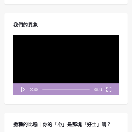
我們的異象
視
訊
播
放
器
00:00
00:41
撒種的比喻｜你的「心」是那塊「好土」嗎？