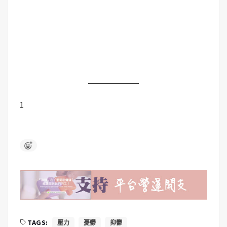
1
TAGS:
壓力
憂鬱
抑鬱