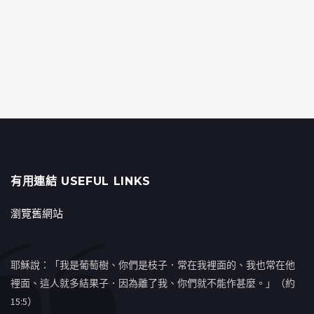
有用連結 USEFUL LINKS
瀏覽舊網站
耶穌說：「我是葡萄樹、你們是枝子．常在我裡面的、我也常在他
裡面、這人就多結果子．因為離了我、你們就不能作甚麼。」（約
15:5）