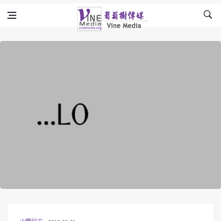
Skip to content
Vine Media
葡萄樹傳媒