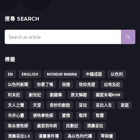
搜㝷 SEARCH
標籤
EN
ENGLISH
MONDAY MANNA
中國成語
以色列
以色列新聞
你累了嗎
保捷
信仰見證
出埃及記
利未記
創世記
劉國偉
原文解經
國度禾場KHM
天人之聲
天堂
奇妙的創造
妥拉
妥拉人生
家庭
市井心靈
張哈拿牧師
愛情
敬拜
智慧
梁永善牧師
歳首到年終
民數記
清晨妥拉
清晨妥拉2.0
漫畫事件簿
為以色列代禱
琴與爐