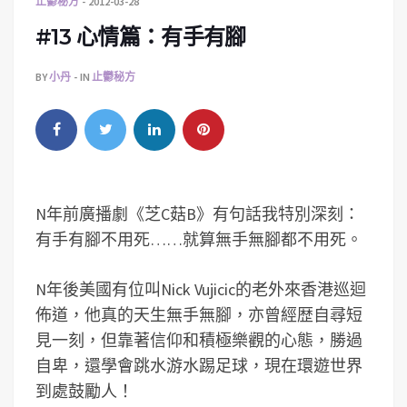
止鬱秘方
2012-03-28
#13 心情篇：有手有腳
BY
小丹
IN
止鬱秘方
N年前廣播劇《芝C菇B》有句話我特別深刻：
有手有腳不用死……就算無手無腳都不用死。
N年後美國有位叫Nick Vujicic的老外來香港巡迴
佈道，他真的天生無手無腳，亦曾經歴自尋短
見一刻，但靠著信仰和積極樂觀的心態，勝過
自卑，還學會跳水游水踢足球，現在環遊世界
到處鼓勵人！