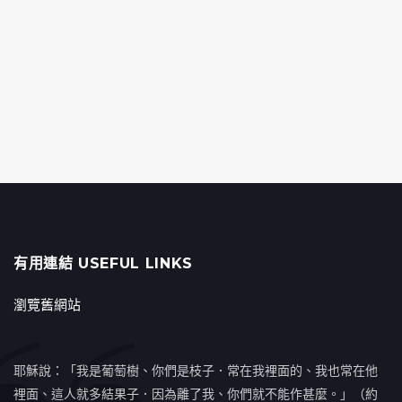
有用連結 USEFUL LINKS
瀏覽舊網站
耶穌說：「我是葡萄樹、你們是枝子．常在我裡面的、我也常在他
裡面、這人就多結果子．因為離了我、你們就不能作甚麼。」（約