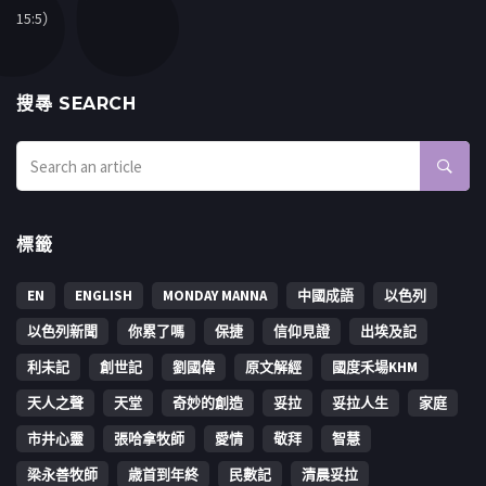
15:5）
搜㝷 SEARCH
標籤
EN
ENGLISH
MONDAY MANNA
中國成語
以色列
以色列新聞
你累了嗎
保捷
信仰見證
出埃及記
利未記
創世記
劉國偉
原文解經
國度禾場KHM
天人之聲
天堂
奇妙的創造
妥拉
妥拉人生
家庭
市井心靈
張哈拿牧師
愛情
敬拜
智慧
梁永善牧師
歳首到年終
民數記
清晨妥拉