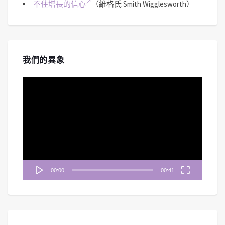
不住增長的信心
（維格氏 Smith Wigglesworth）
我們的異象
視
訊
播
放
器
00:00
00:41