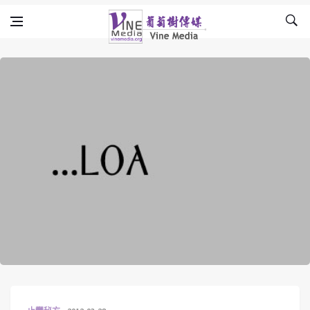
Skip to content
Vine Media
葡萄樹傳媒