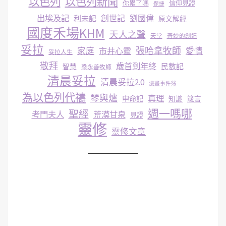
以色列
以色列新聞
你累了嗎
信仰見證
保捷
出埃及記
創世記
劉國偉
利未記
原文解經
國度禾場KHM
天人之聲
天堂
奇妙的創造
妥拉
張哈拿牧師
家庭
市井心靈
愛情
妥拉人生
敬拜
歳首到年終
民數記
智慧
梁永善牧師
清晨妥拉
清晨妥拉2.0
漫畫事件簿
為以色列代禱
琴與爐
真理
申命記
知識
箴言
週一嗎哪
聖經
考門夫人
荒漠甘泉
見證
靈修
靈修文章