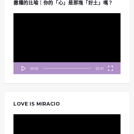
撒種的比喻｜你的「心」是那塊「好土」嗎？
視
訊
播
放
器
00:00
02:47
LOVE IS MIRACIO
視
訊
播