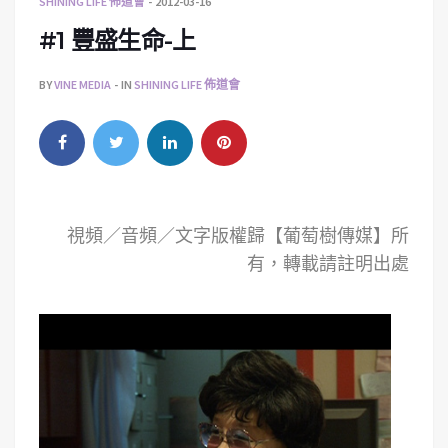
SHINING LIFE 佈道會
2012-03-16
#1 豐盛生命-上
BY
VINE MEDIA
IN
SHINING LIFE 佈道會
視頻／音頻／文字版權歸【葡萄樹傳媒】所
有，轉載請註明出處