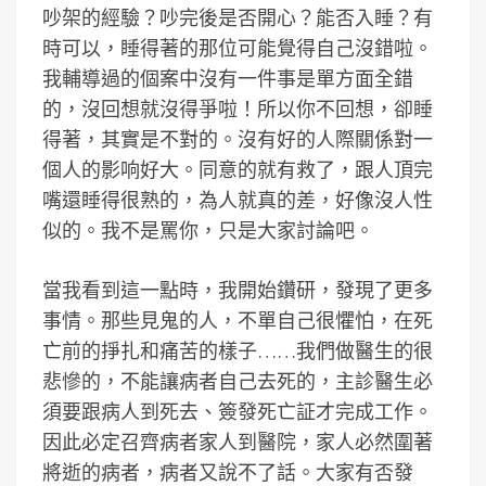
吵架的經驗？吵完後是否開心？能否入睡？有
時可以，睡得著的那位可能覺得自己沒錯啦。
我輔導過的個案中沒有一件事是單方面全錯
的，沒回想就沒得爭啦！所以你不回想，卻睡
得著，其實是不對的。沒有好的人際關係對一
個人的影响好大。同意的就有救了，跟人頂完
嘴還睡得很熟的，為人就真的差，好像沒人性
似的。我不是罵你，只是大家討論吧。
當我看到這一點時，我開始鑽研，發現了更多
事情。那些見鬼的人，不單自己很懼怕，在死
亡前的掙扎和痛苦的樣子……我們做醫生的很
悲慘的，不能讓病者自己去死的，主診醫生必
須要跟病人到死去、簽發死亡証才完成工作。
因此必定召齊病者家人到醫院，家人必然圍著
將逝的病者，病者又說不了話。大家有否發