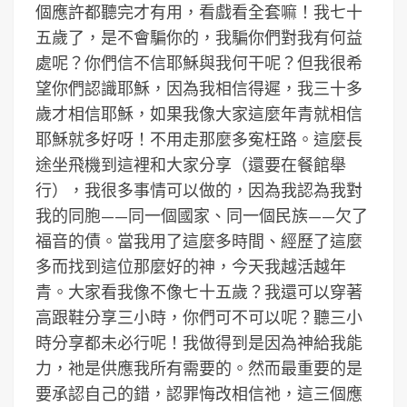
個應許都聽完才有用，看戲看全套嘛！我七十
五歲了，是不會騙你的，我騙你們對我有何益
處呢？你們信不信耶穌與我何干呢？但我很希
望你們認識耶穌，因為我相信得遲，我三十多
歲才相信耶穌，如果我像大家這麼年青就相信
耶穌就多好呀！不用走那麼多寃枉路。這麼長
途坐飛機到這裡和大家分享（還要在餐館舉
行），我很多事情可以做的，因為我認為我對
我的同胞——同一個國家、同一個民族——欠了
福音的債。當我用了這麼多時間、經歷了這麼
多而找到這位那麼好的神，今天我越活越年
青。大家看我像不像七十五歲？我還可以穿著
高跟鞋分享三小時，你們可不可以呢？聽三小
時分享都未必行呢！我做得到是因為神給我能
力，祂是供應我所有需要的。然而最重要的是
要承認自己的錯，認罪悔改相信祂，這三個應