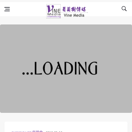
Skip to content
Vine Media
葡萄樹傳媒