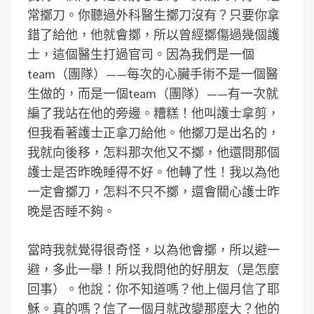
常擲刀。你聽過外科醫生擲刀沒有？只要你拿
錯了給他，他就會擲，所以曾經擲傷過幾個護
士，這個醫生打過官司。因為我們是一個
team（團隊）——每次的心臟手術不是一個醫
生做的，而是一個team（團隊）——有一次就
編了我站在他的旁邊。糟糕！他叫護士拿剪，
但我看著護士正拿刀給他。他擲刀是出名的，
我就向後移，怎料那次他又不擲，他還問那個
護士是否昨晚睡得不好。他轉了性！我以為他
一定會擲刀，怎料不只不擲，還會關心護士昨
晚是否睡不夠。
當時我就覺得很奇怪，以為他會擲，所以避一
避，多此一舉！所以我問他的好朋友（是怎麼
回事）。他說：你不知道嗎？他上個月信了耶
穌。真的嗎？信了一個月就改變那麼大？他的