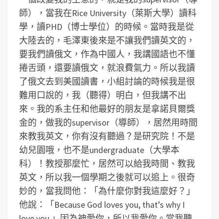
師），當我在Rice University（萊斯大學）讀科
學，讀PHD（博士學位）的時候。當時我是從
大陸去的，毛澤東後來是不讓我們讀英文的，
要我們讀俄文，作為中國人，我講國語也不懂
捲舌頭，還要讀俄文，就浪費氣力。所以我讀
了俄文去到美國讀書，小組討論的時候我是很
難用口說的，我（聽得）明白，但我講不出
來。我的系主任和他最好的朋友是拿諾貝爾獎
金的，做我的supervisor（導師），居然用時間
來教我英文，你有沒有聽過？是研究院！不是
幼兒園哦，也不是undergraduate（大學本
科）！教授那麼忙，居然可以給我時間、教我
英文，所以我一個學期之後就可以追上。很奇
妙的，當我問他：「為什麼你對我這麼好？」
他說：「Because God loves you, that’s why I
love you.」因為神愛你，所以我愛你。當我聽