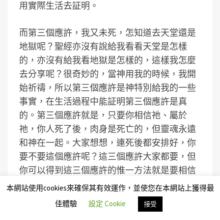
用實際生活去証明。
而第三個應許，我又未死，怎知道去天堂還是
地獄呢？聖經亦沒有說給我看看天堂是怎樣
的，亦沒有給我看地獄是怎樣的，這樣我怎麼
去分享呢？很奇妙的，當神用我的時候，我開
始祈禱，所以第三個應許是神特別給我的一些
事實，在生活過程中能証明第三個應許是真
的。第三個應許就是，只要你相信祂、屬於
祂，你人死了後，肉身是死亡的，但靈魂永遠
和神在一起。大家想想，連死後都安排好，你
要不要這個應許呢？這三個應許大家都要，但
你可以得到這三個應許的惟一方法就是要相信
祂。我覺得我有這個責任，既然說出這三個應
本網站使用cookies來確保其有效運作，並使您在本網站上獲得最
許，我有責任告訴你這個應許的真實度，是我
佳體驗
設定 Cookie
接受
經歷過的，我才能告訴大家。