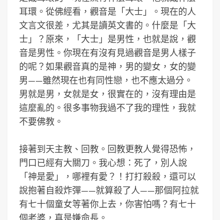
耳環。從佛經看，觀音是「大士」。現在的人
文言文很差，尤其是讀英文書的。什麼是「大
士」？原來，「大士」是男性，也就是說，觀
音是男性。你現在有沒有見過觀音是男人樣子
的呢？如果觀音真的是神，男的變女，女的變
男——雖然現在也有同性戀，也不應太過分。
男就是男，女就是女，很實在的，沒有理由是
這麼亂的。很多事物我過不了我的理性，我就
不要佛教。
接著到天主教、回教。回教更教人覺得恐怖，
門口已經有大關刀。我心想：死了，別人說
「神是愛」，哪裡有愛？！打打殺殺，還可以
說抱著自殺炸彈——就算殺了人——那個阿拉就
有七十個童女等著你上去，你害怕嗎？有七十
個老婆，真是嫌命長。