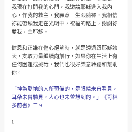
我現在打開我的心門，我邀請耶穌進入我內
心，作我的救主，我願意一生跟隨祢，我相信
祢能帶領我走在光明中，祝福的路上，謝謝祢
愛我，主耶穌。
健恩和正謙在傷心絕望時，就是透過跟耶穌談
天，支取力量繼續向前行，如果你在生活上有
任何困難或挑戰，我們也很好樂意聆聽和幫助
你。
「神為愛祂的人所預備的，是眼睛未曾看見，
耳朵未曾聽見，人心也未曾想到的。」《哥林
多前書》二 9
1