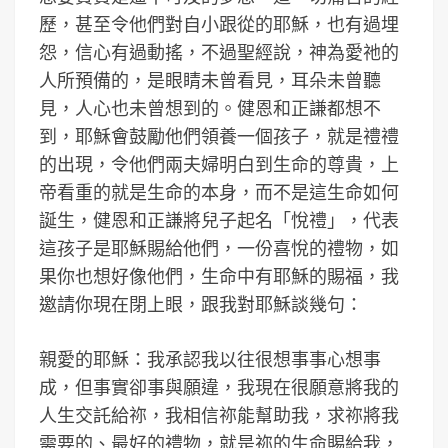
歷，甚至令他們對自小跟從的耶穌，也有過埋
怨，信心有過動搖，不過聖經說，神為愛祂的
人所預備的，是眼睛未曾看見，耳朵未曾聽
見，人心也未曾想到的。健恩和正謙都想不
到，耶穌會鼓勵他們領養一個孩子，就是禮禮
的出現，令他們兩夫婦明白到生命的尊貴，上
帝看重的就是生命的本身，而不是這生命如何
誕生，健恩和正謙將兒子起名「悅禮」，代表
這孩子是耶穌賜給他們，一份喜悅的禮物，如
果你也想好像他們，生命中有耶穌的賜福，我
邀請你現在閉上眼，跟我對耶穌談幾句：
親愛的耶穌：我承認我以往很想事事心想事
成，但事實卻事與願違，我現在很願意將我的
人生交託給祢，我相信祢能幫助我，求祢將我
需要的、最好的禮物，就是祢的生命賜給我，