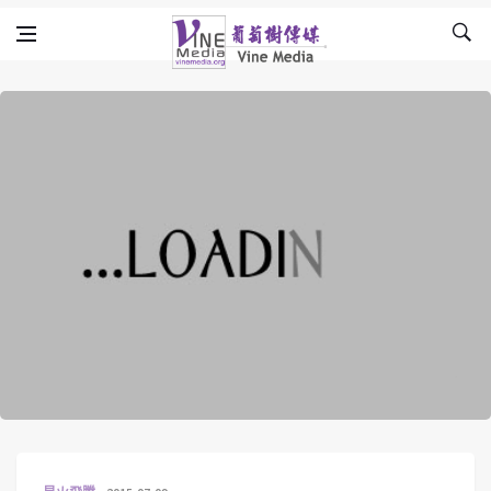
Skip to content
Vine Media
葡萄樹傳媒