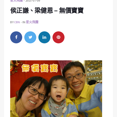
星火飛騰
2015-07-09
侯正謙、梁健恩 – 無價寶寶
BY
CBN
IN
星火飛騰