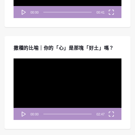
00:00
00:41
撒種的比喻｜你的「心」是那塊「好土」嗎？
視
訊
播
放
器
00:00
02:47