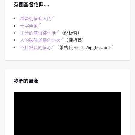
有關基督信仰….
基督徒信仰入門
十字架道
正常的基督徒生活
（倪柝聲）
人的破碎與靈的出來
（倪柝聲）
不住增長的信心
（維格氏 Smith Wigglesworth）
我們的異象
視
訊
播
放
器