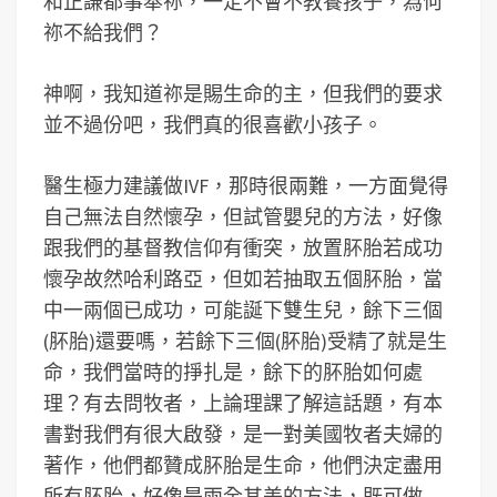
和正謙都事奉祢，一定不會不教養孩子，為何
祢不給我們？
神啊，我知道祢是賜生命的主，但我們的要求
並不過份吧，我們真的很喜歡小孩子。
醫生極力建議做IVF，那時很兩難，一方面覺得
自己無法自然懷孕，但試管嬰兒的方法，好像
跟我們的基督教信仰有衝突，放置肧胎若成功
懷孕故然哈利路亞，但如若抽取五個肧胎，當
中一兩個已成功，可能誕下雙生兒，餘下三個
(肧胎)還要嗎，若餘下三個(肧胎)受精了就是生
命，我們當時的掙扎是，餘下的肧胎如何處
理？有去問牧者，上論理課了解這話題，有本
書對我們有很大啟發，是一對美國牧者夫婦的
著作，他們都贊成肧胎是生命，他們決定盡用
所有肧胎，好像是兩全其美的方法，既可做