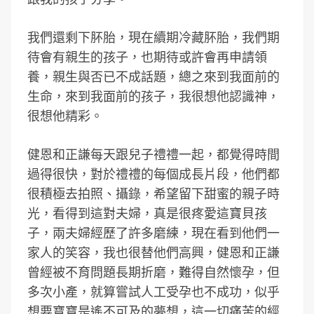
我們還剩下肧胎，現在續期冷藏肧胎，我們期
待會有親生的孩子，也期待或許會再申請領
養，親生與否已不成話題，總之來到我面前的
生命，來到我面前的孩子，我很想他認識神，
很想他精彩。
健恩和正謙每天跟兒子禮禮一起，都覺得時間
過得很快，對於禮禮的每個成長片段，他們都
很積極去拍照、攝錄，希望留下甜蜜的親子時
光，看得到這對夫婦，真是很疼愛這寶貝孩
子，兩夫婦經歷了許多磨練，現在看到他們一
家人的笑容，我也很替他們高興，健恩和正謙
曾經被不育問題長期折磨，難得自然懷孕，但
多次小產，就算嘗試人工受孕也不成功，似乎
想要寶寶是遙不可及的夢想，這一切痛苦的經