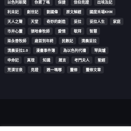
以色列新聞
你累了嗎
保捷
信仰見證
出埃及記
利未記
創世記
劉國偉
原文解經
國度禾場KHM
天人之聲
天堂
奇妙的創造
妥拉
妥拉人生
家庭
市井心靈
張哈拿牧師
愛情
敬拜
智慧
梁永善牧師
歳首到年終
民數記
清晨妥拉
清晨妥拉2.0
漫畫事件簿
為以色列代禱
琴與爐
申命記
真理
知識
箴言
考門夫人
聖經
荒漠甘泉
見證
週一嗎哪
靈修
靈修文章
Copyright © 2006-2026 The Vine Media Organization Limited. All