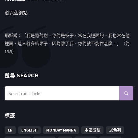
瀏覽舊網站
耶穌說：「我是葡萄樹、你們是枝子．常在我裡面的、我也常在他
裡面、這人就多結果子．因為離了我、你們就不能作甚麼。」（約
15:5）
搜㝷 SEARCH
標籤
EN
ENGLISH
MONDAY MANNA
中國成語
以色列