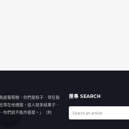
搜㝷 SEARCH
我是葡萄樹、你們是枝子．常在我
也常在他裡面、這人就多結果子．
、你們就不能作甚麼。」（約