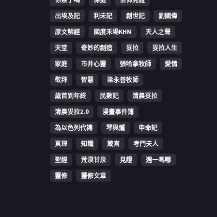
出埃及記
利未記
創世記
劉國偉
原文解經
國度禾場KHM
天人之聲
天堂
奇妙的創造
妥拉
妥拉人生
家庭
市井心靈
張哈拿牧師
愛情
敬拜
智慧
梁永善牧師
歳首到年終
民數記
清晨妥拉
清晨妥拉2.0
漫畫事件簿
為以色列代禱
琴與爐
申命記
真理
知識
箴言
考門夫人
聖經
荒漠甘泉
見證
週一嗎哪
靈修
靈修文章