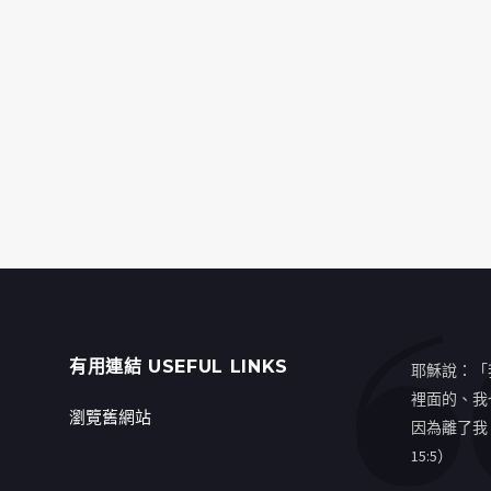
有用連結 USEFUL LINKS
耶穌說：「
裡面的、我
瀏覽舊網站
因為離了我
15:5）