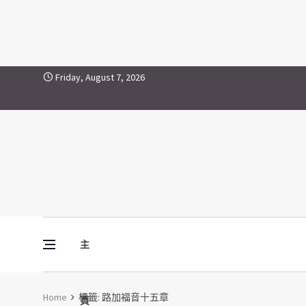
路加福音十五章
Skip to content
Friday, August 7, 2026
主
Vine Media
葡萄樹傳媒
Home
標籤:
路加福音十五章
頁