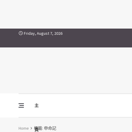
申命記
Skip to content
Friday, August 7, 2026
主
Vine Media
葡萄樹傳媒
Home
標籤:
申命記
頁