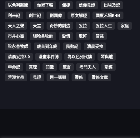
以色列新聞
你累了嗎
保捷
信仰見證
出埃及記
利未記
創世記
劉國偉
原文解經
國度禾場KHM
天人之聲
天堂
奇妙的創造
妥拉
妥拉人生
家庭
市井心靈
張哈拿牧師
愛情
敬拜
智慧
梁永善牧師
歳首到年終
民數記
清晨妥拉
清晨妥拉2.0
漫畫事件簿
為以色列代禱
琴與爐
申命記
真理
知識
箴言
考門夫人
聖經
荒漠甘泉
見證
週一嗎哪
靈修
靈修文章