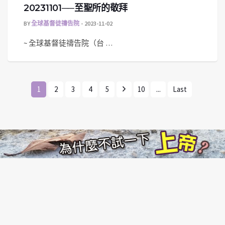
20231101──至聖所的敬拜
BY
全球基督徒禱告院
2023-11-02
~ 全球基督徒禱告院（台 …
1
2
3
4
5
10
...
Last