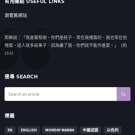
有用連結 USEFUL LINKS
瀏覽舊網站
耶穌說：「我是葡萄樹、你們是枝子．常在我裡面的、我也常在他
裡面、這人就多結果子．因為離了我、你們就不能作甚麼。」（約
15:5）
搜㝷 SEARCH
標籤
EN
ENGLISH
MONDAY MANNA
中國成語
以色列