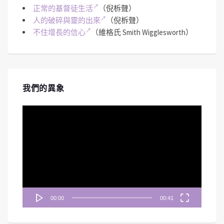
正常的基督徒生活
（倪柝聲）
人的破碎與靈的出來
（倪柝聲）
不住增長的信心
（維格氏 Smith Wigglesworth）
我們的異象
視
訊
播
放
器
00:00
00:41