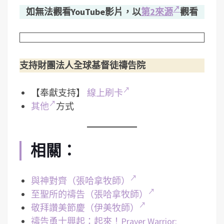
如無法觀看YouTube影片，以
第2來源
觀看
支持財團法人全球基督徒禱告院
【奉獻支持】
線上刷卡
其他
方式
相關：
與神對齊（張哈拿牧師）
至聖所的禱告（張哈拿牧師）
敬拜讚美節慶（伊美牧師）
禱告勇士興起：起來！Prayer Warrior: