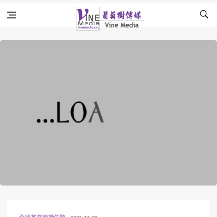
Skip to content
Vine Media
葡萄樹傳媒