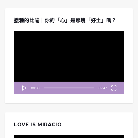
撒種的比喻｜你的「心」是那塊「好土」嗎？
視
訊
播
放
器
00:00
02:47
LOVE IS MIRACIO