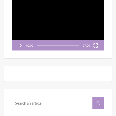
視
訊
播
放
器
00:00
07:00