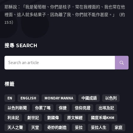
耶穌說：「我是葡萄樹、你們是枝子．常在我裡面的、我也常在他
裡面、這人就多結果子．因為離了我、你們就不能作甚麼。」（約
15:5）
搜㝷 SEARCH
標籤
EN
ENGLISH
MONDAY MANNA
中國成語
以色列
以色列新聞
你累了嗎
保捷
信仰見證
出埃及記
利未記
創世記
劉國偉
原文解經
國度禾場KHM
天人之聲
天堂
奇妙的創造
妥拉
妥拉人生
家庭