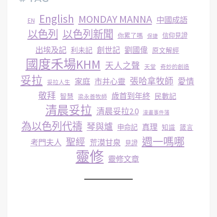
English
MONDAY MANNA
中國成語
EN
以色列
以色列新聞
你累了嗎
信仰見證
保捷
出埃及記
創世記
劉國偉
利未記
原文解經
國度禾場KHM
天人之聲
天堂
奇妙的創造
妥拉
張哈拿牧師
家庭
市井心靈
愛情
妥拉人生
敬拜
歳首到年終
民數記
智慧
梁永善牧師
清晨妥拉
清晨妥拉2.0
漫畫事件簿
為以色列代禱
琴與爐
真理
申命記
知識
箴言
週一嗎哪
聖經
考門夫人
荒漠甘泉
見證
靈修
靈修文章