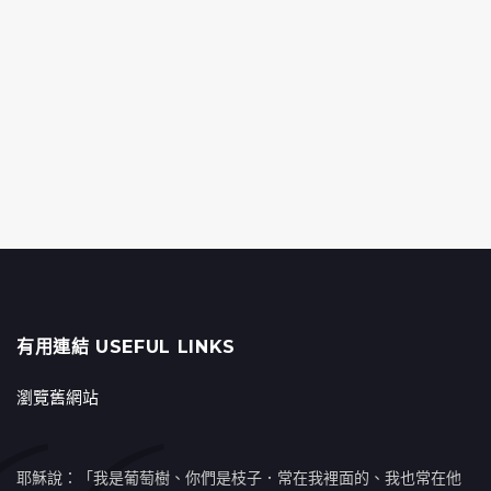
有用連結 USEFUL LINKS
瀏覽舊網站
耶穌說：「我是葡萄樹、你們是枝子．常在我裡面的、我也常在他