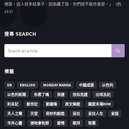
裡面、這人就多結果子．因為離了我、你們就不能作甚麼。」（約
15:5）
搜㝷 SEARCH
標籤
EN
ENGLISH
MONDAY MANNA
中國成語
以色列
以色列新聞
你累了嗎
保捷
信仰見證
出埃及記
利未記
創世記
劉國偉
原文解經
國度禾場KHM
天人之聲
天堂
奇妙的創造
妥拉
妥拉人生
家庭
市井心靈
張哈拿牧師
愛情
敬拜
智慧